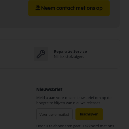
Neem contact met ons op
Reparatie Service
Nilfisk stofzuigers
Nieuwsbrief
Meld u aan voor onze nieuwsbrief om op de
hoogte te blijven van nieuwe releases.
Abonneer
Inschrijven
u
op
Door u te abonneren gaat u akkoord met ons
onze