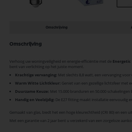
Ga
naar
het
begin
Omschrijving
van
de
afbeeldingen-
Omschrijving
gallerij
Verhoog uw woningveiligheid en energie-efficiëntie met de
Energetic
bent van verlichting op het juiste moment.
Krachtige vervanging:
Met slechts 8,8 watt, een vervanging voor 
Warm Witte Lichtkleur:
Geniet van een gezellige lichtsfeer met 
Duurzame Keuze:
Met 15.000 branduren en 50.000 schakelingen 
Handig en Veelzijdig:
De E27 fitting maakt installatie eenvoudig en
Gemaakt van glas, biedt het een hoge kleurechtheid (CRI 80) en een uit
Met een garantie van 2 jaar bent u verzekerd van een zorgeloze aank