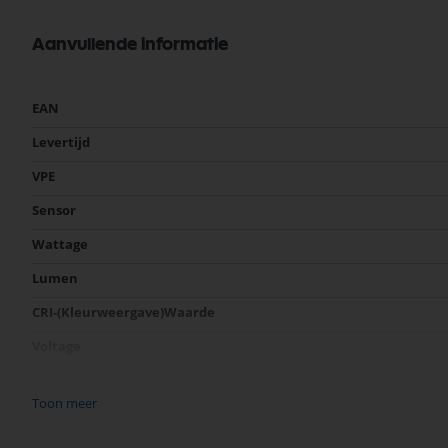
Aanvullende informatie
Meer
EAN
informatie
Levertijd
VPE
Sensor
Wattage
Lumen
CRI-(Kleurweergave)Waarde
Voltage
Fitting
Toon meer
Lichtkleur (Kelvin)