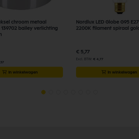
ksel chroom metaal
Nordlux LED Globe G95 E27
139702 bailey verlichting
2200K filament spiraal go
m
€ 5,77
€ 4,77
,37
In winkelwagen
In winkelwagen