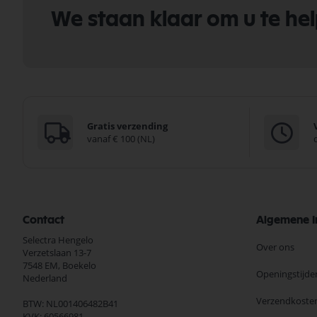
We staan klaar om u te he
Gratis verzending
vanaf € 100 (NL)
Contact
Algemene I
Selectra Hengelo
Over ons
Verzetslaan 13-7
7548 EM,
Boekelo
Openingstijde
Nederland
Verzendkoste
BTW: NL001406482B41
KVK: 60566981