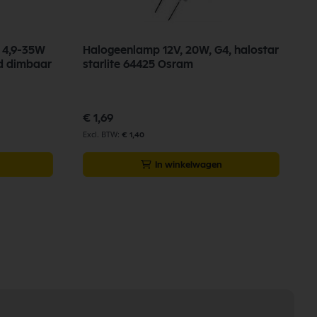
 4,9-35W
Halogeenlamp 12V, 20W, G4, halostar
a
ld dimbaar
starlite 64425 Osram
Sp
€
pr
€ 1,69
€
€ 1,40
In winkelwagen