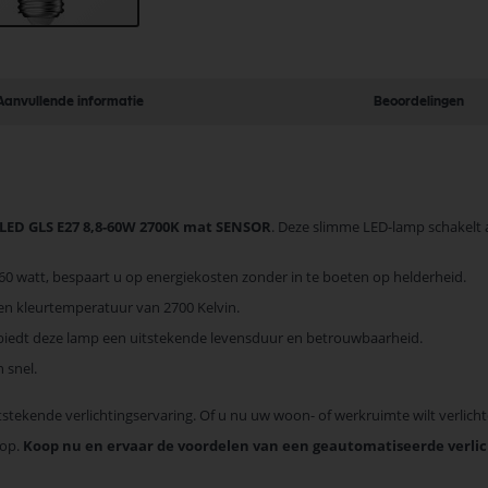
Aanvullende informatie
Beoordelingen
 LED GLS E27 8,8-60W 2700K mat SENSOR
. Deze slimme LED-lamp schakelt 
60 watt, bespaart u op energiekosten zonder in te boeten op helderheid.
een kleurtemperatuur van 2700 Kelvin.
biedt deze lamp een uitstekende levensduur en betrouwbaarheid.
 snel.
stekende verlichtingservaring. Of u nu uw woon- of werkruimte wilt verlichten
oop.
Koop nu en ervaar de voordelen van een geautomatiseerde verlic