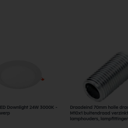
F
LED Downlight 24W 3000K -
Draadeind 70mm holle dra
twerp
M10x1 buitendraad verzink
lamphouders, lampfittinge