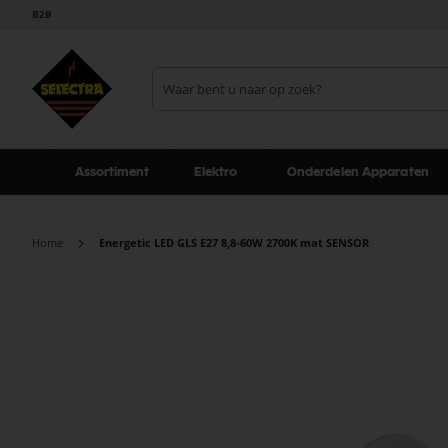
B2B
Assortiment
Elektro
Onderdelen Apparaten
Home
Energetic LED GLS E27 8,8-60W 2700K mat SENSOR
Ga
naar
het
einde
van
de
afbeeldingen-
gallerij