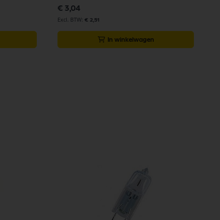
€ 3,04
€ 2,51
In winkelwagen