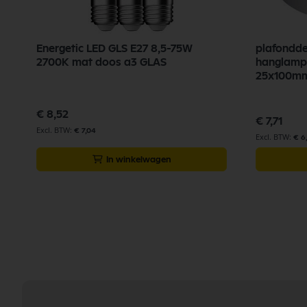
Energetic LED GLS E27 8,5-75W
plafondde
2700K mat doos a3 GLAS
hanglamp 
25x100m
€ 8,52
€ 7,71
€ 7,04
€ 6
In winkelwagen