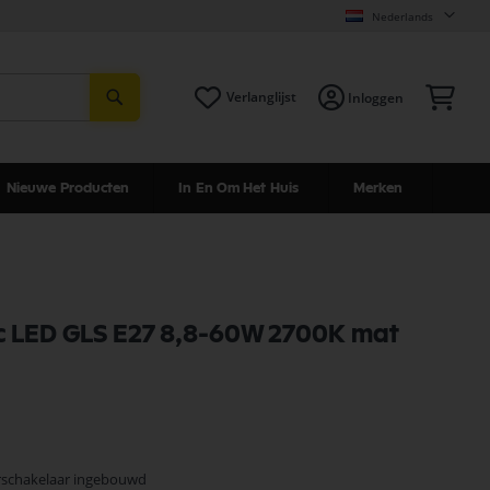
Nederlands
Zoeken
Win
Verlanglijst
Inloggen
Nieuwe Producten
In En Om Het Huis
Merken
c LED GLS E27 8,8-60W 2700K mat
schakelaar ingebouwd