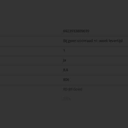
6923933809639
Bij geen voorraad +/- week levertijd
1
Ja
8,8
806
80-89 Goed
230v
E27
2700