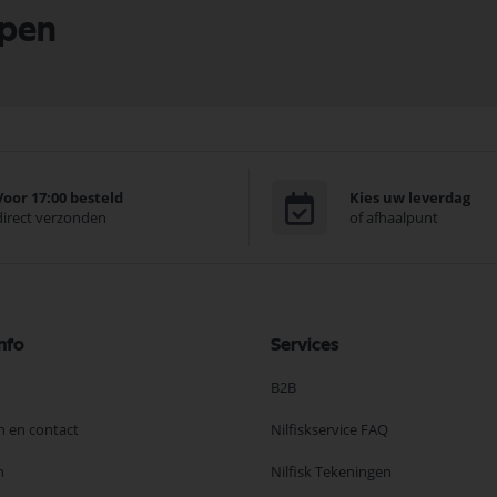
lpen
Voor 17:00 besteld
Kies uw leverdag
direct verzonden
of afhaalpunt
nfo
Services
B2B
n en contact
Nilfiskservice FAQ
n
Nilfisk Tekeningen