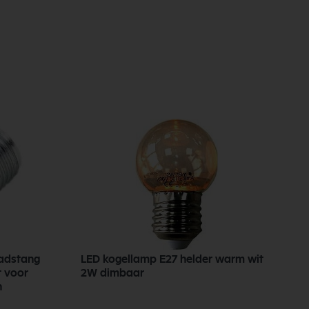
adstang
LED kogellamp E27 helder warm wit
t voor
2W dimbaar
n