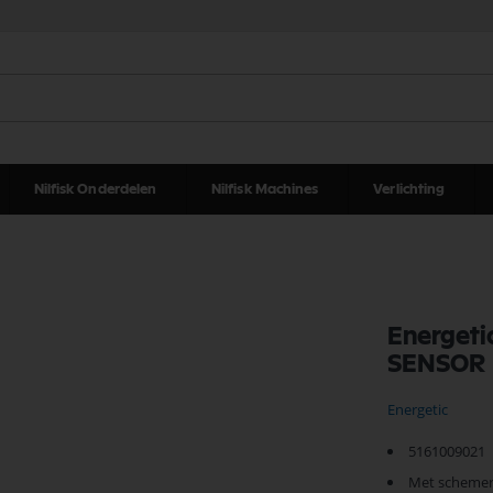
Nilfisk Onderdelen
Nilfisk Machines
Verlichting
Energeti
SENSOR
Energetic
5161009021
Met schemer