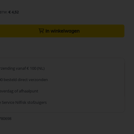
€ 4,52
In winkelwagen
erzending
vanaf € 100 (NL)
00 besteld
direct verzonden
leverdag
of afhaalpunt
 Service
Nilfisk stofzuigers
780698