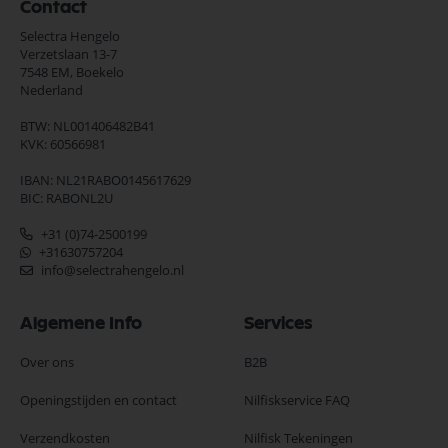
Contact
Selectra Hengelo
Verzetslaan 13-7
7548 EM,
Boekelo
Nederland
BTW: NL001406482B41
KVK: 60566981
IBAN: NL21RABO0145617629
BIC: RABONL2U
+31 (0)74-2500199
+31630757204
info@selectrahengelo.nl
Algemene Info
Services
Over ons
B2B
Openingstijden en contact
Nilfiskservice FAQ
Verzendkosten
Nilfisk Tekeningen