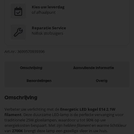
Kies uw leverdag
of afhaalpunt
Reparatie Service
Nilfisk stofzuigers
Art.nr.
3699570939396
Omschrijving
Aanvullende informatie
Beoordelingen
Overig
Omschrijving
Verbeter uw verlichting met de
Energetic LED kogel E14 2.1W
filament
. Deze duurzame LED-lamp is de perfecte vervanging voor
traditionele 25W gloeilampen, waardoor u tot 90% op uw
energiekosten bespaart. Met zijn
heldere filament
en warme lichtkleur
van
2700K
brengt deze lamp een gezellige sfeer in uw huis.