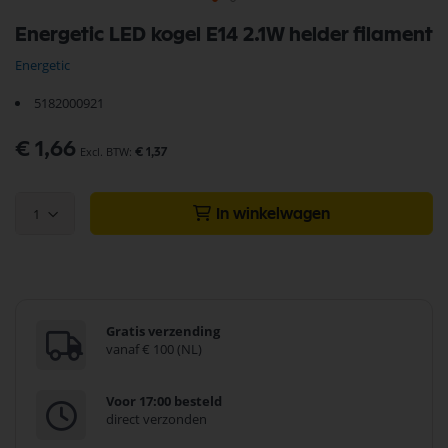
Ga
Energetic LED kogel E14 2.1W helder filament
naar
het
Energetic
begin
van
5182000921
de
afbeeldingen-
€ 1,66
gallerij
€ 1,37
1
In winkelwagen
Gratis verzending
vanaf € 100 (NL)
Voor 17:00 besteld
direct verzonden