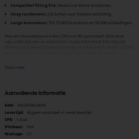
Compatibel fitting E14:
Ideaal voor kleine armaturen.
Hoog rendement:
250 lumen voor heldere verlichting.
Lange levensduur:
Tot 15.000 branduren en 50.000 schakelingen.
Met een kleurweergave-index (CRI) van 80, garandeert deze lamp
natuurlijke kleuren en verbeterde visuele helderheid. Het stijlvolle
ontwerp past perfect bij elke inrichting, en dankzij de diameter van 45
mm en hoogte van 84 mm is hij geschikt voor uiteenlopende
armaturen.
Kies vandaag nog voor de
Energetic LED kogel E14 2.1W
en ervaar de
Toon meer
perfecte balans tussen stijl en duurzaamheid. Geniet van 2 jaar
garantie voor extra gemoedsrust.
Transformeer uw verlichting en
bespaar kosten
— bestel nu en geef uw ruimte de verlichting die het
verdient.
Aanvullende informatie
Meer
6923933814039
informatie
Bij geen voorraad +/- week levertijd
1 stuk
Nee
2,1