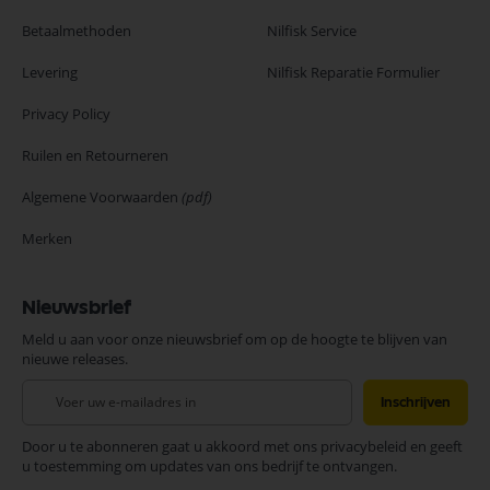
Betaalmethoden
Nilfisk Service
Levering
Nilfisk Reparatie Formulier
Privacy Policy
Ruilen en Retourneren
Algemene Voorwaarden
(pdf)
Merken
Nieuwsbrief
Meld u aan voor onze nieuwsbrief om op de hoogte te blijven van
nieuwe releases.
Abonneer
Inschrijven
u
op
Door u te abonneren gaat u akkoord met ons privacybeleid en geeft
onze
u toestemming om updates van ons bedrijf te ontvangen.
nieuwsbrief