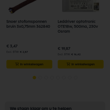
Snoer stofomsponnen
Leddriver optotronic
bruin 3x0,75mm 362840
OTE18w, 500ma, 230v
Osram
€ 3,47
€ 19,87
€ 2,87
€ 16,42
In winkelwagen
In winkelwagen
We staan klaar om u te helpen