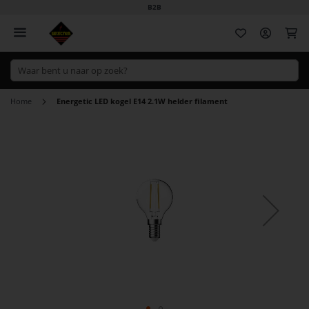
B2B
Wi
Home
Energetic LED kogel E14 2.1W helder filament
Ga
naar
het
einde
van
de
afbeeldingen-
gallerij