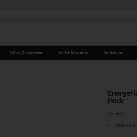
Nilfisk Onderdelen
Nilfisk Machines
Verlichting
Energeti
Pack
Energetic
5232008323