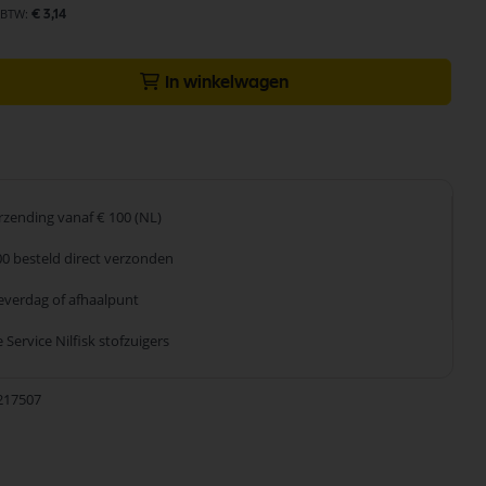
€ 3,14
In winkelwagen
erzending
vanaf € 100 (NL)
00 besteld
direct verzonden
leverdag
of afhaalpunt
 Service
Nilfisk stofzuigers
217507