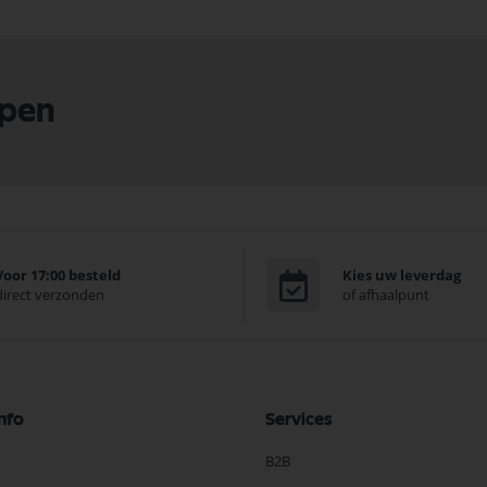
lpen
Voor 17:00 besteld
Kies uw leverdag
direct verzonden
of afhaalpunt
nfo
Services
B2B