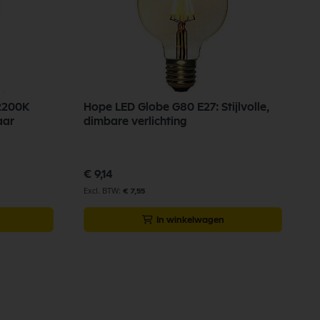
 2200K
Hope LED Globe G80 E27: Stijlvolle,
d
aar
dimbare verlichting
M
l
€ 9,14
€
€ 7,55
In winkelwagen