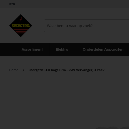
B2B
Assortiment
Elektro
Onderdelen Apparaten
Home
Energetic LED Kogel E14 - 25W Vervanger, 3 Pack
Ga
naar
het
einde
van
de
afbeeldingen-
gallerij