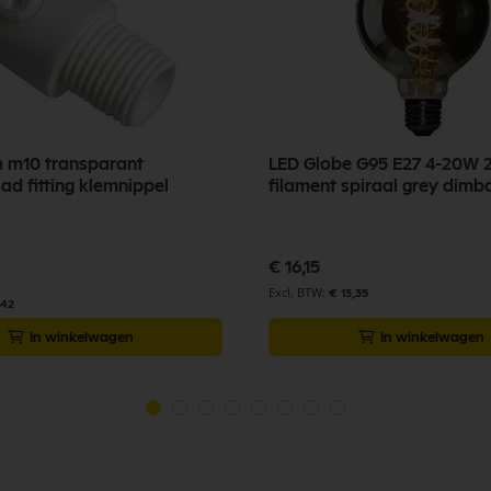
 m10 transparant
LED Globe G95 E27 4-20W
ad fitting klemnippel
filament spiraal grey dimb
€ 16,15
€ 13,35
,42
In winkelwagen
In winkelwagen