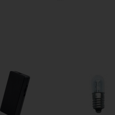
E14
2700
F