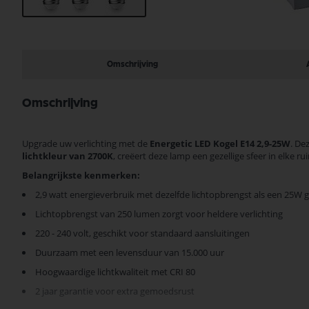
Ga
naar
het
begin
Omschrijving
van
de
afbeeldingen-
Omschrijving
gallerij
Upgrade uw verlichting met de
Energetic LED Kogel E14 2,9-25W
. De
lichtkleur van 2700K
, creëert deze lamp een gezellige sfeer in elke ru
Belangrijkste kenmerken:
2,9 watt energieverbruik met dezelfde lichtopbrengst als een 25W 
Lichtopbrengst van 250 lumen zorgt voor heldere verlichting
220 - 240 volt, geschikt voor standaard aansluitingen
Duurzaam met een levensduur van 15.000 uur
Hoogwaardige lichtkwaliteit met CRI 80
2 jaar garantie voor extra gemoedsrust