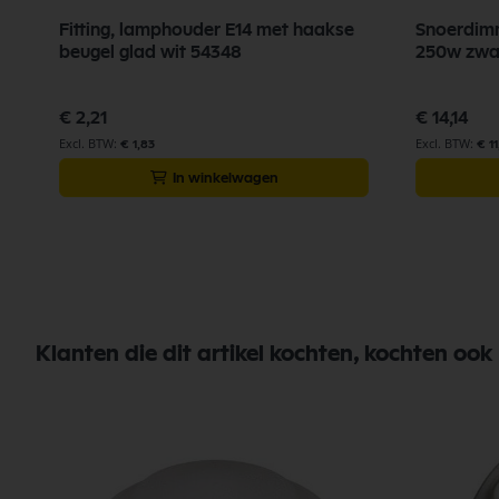
Fitting, lamphouder E14 met haakse
Snoerdimm
beugel glad wit 54348
250w zwar
€ 2,21
€ 14,14
€ 1,83
€ 1
In winkelwagen
Klanten die dit artikel kochten, kochten ook