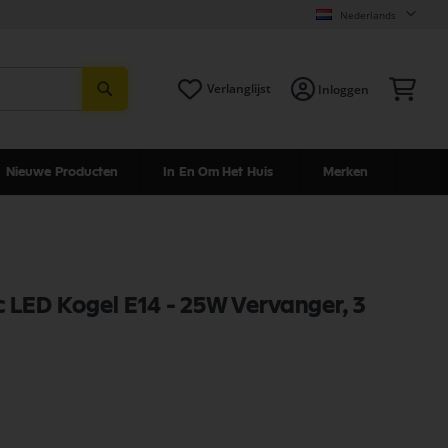
Nederlands
Zoeken
Win
Verlanglijst
Inloggen
Nieuwe Producten
In En Om Het Huis
Merken
c LED Kogel E14 - 25W Vervanger, 3