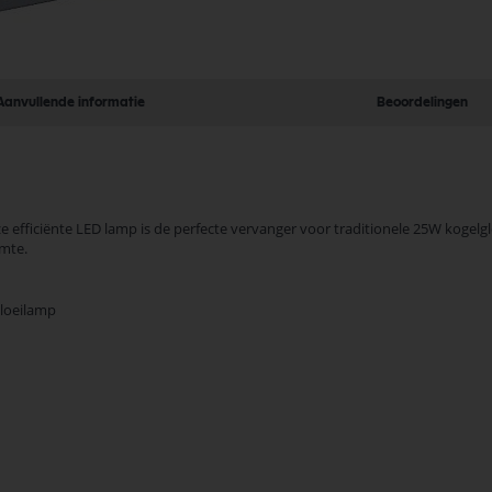
Aanvullende informatie
Beoordelingen
ze efficiënte LED lamp is de perfecte vervanger voor traditionele 25W koge
imte.
gloeilamp