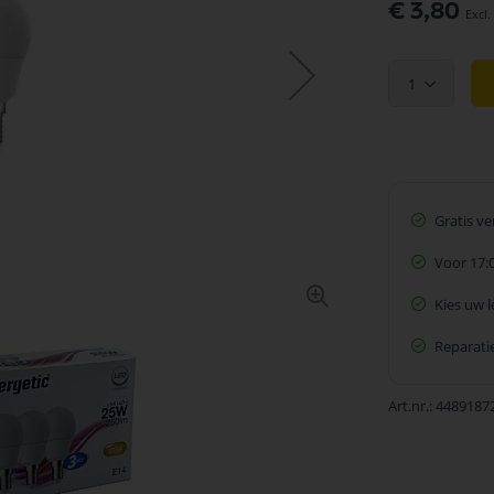
€ 3,80
1
Gratis v
Voor 17:
Kies uw 
Reparatie
Art.nr.
4489187