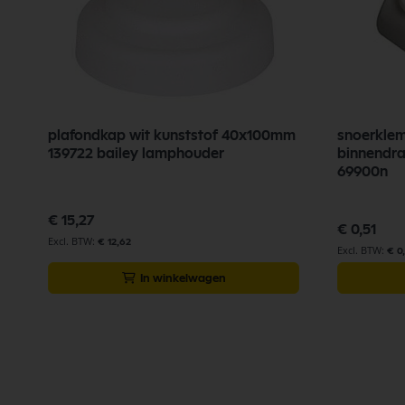
plafondkap wit kunststof 40x100mm
snoerklem
139722 bailey lamphouder
binnendra
69900n
€ 15,27
€ 0,51
€ 12,62
€ 0
In winkelwagen