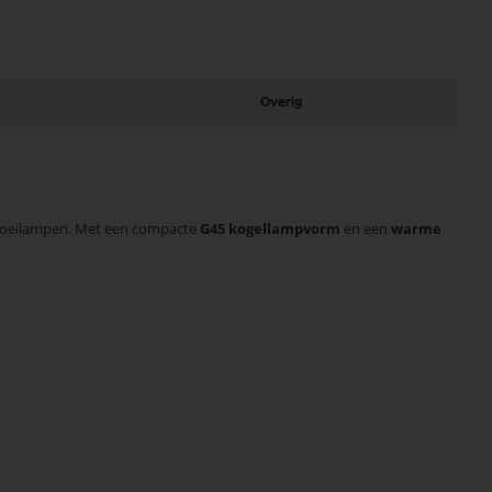
Overig
lgloeilampen. Met een compacte
G45 kogellampvorm
en een
warme