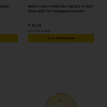
llamp
Relco trafo rn1686 fox 160 pfs th 100-
160w 230-12v halogeen lampen
€ 42,25
€ 34,92
In winkelwagen