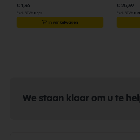
€ 1,36
€ 25,39
€ 1,12
€ 2
In winkelwagen
We staan klaar om u te he