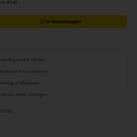
€ 1,42
In winkelwagen
erzending
vanaf € 100 (NL)
00 besteld
direct verzonden
leverdag
of afhaalpunt
 Service
Nilfisk stofzuigers
605530