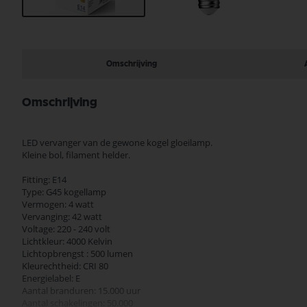
Ga
naar
het
begin
Omschrijving
van
de
afbeeldingen-
Omschrijving
gallerij
LED vervanger van de gewone kogel gloeilamp.
Kleine bol, filament helder.
Fitting: E14
Type: G45 kogellamp
Vermogen: 4 watt
Vervanging: 42 watt
Voltage: 220 - 240 volt
Lichtkleur: 4000 Kelvin
Lichtopbrengst : 500 lumen
Kleurechtheid: CRI 80
Energielabel: E
Aantal branduren: 15.000 uur
Aantal schakelingen: 50.000