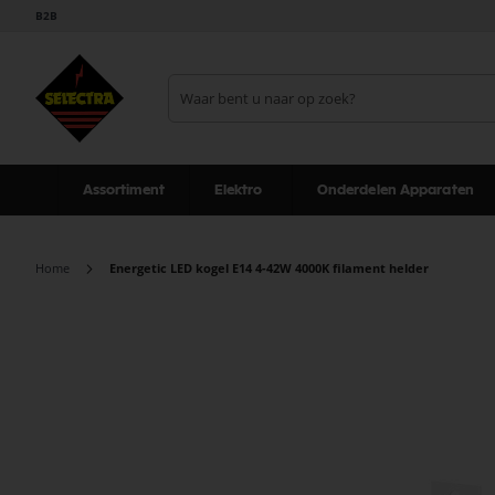
B2B
Assortiment
Elektro
Onderdelen Apparaten
Home
Energetic LED kogel E14 4-42W 4000K filament helder
Ga
naar
het
einde
van
de
afbeeldingen-
gallerij