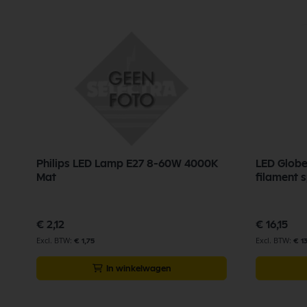
Philips LED Lamp E27 8-60W 4000K
LED Glob
Mat
filament 
€ 2,12
€ 16,15
€ 1,75
€ 1
In winkelwagen