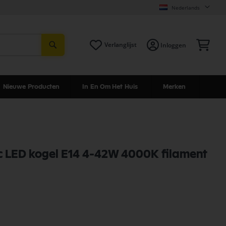
Nederlands
Zoeken
Win
Verlanglijst
Inloggen
Nieuwe Producten
In En Om Het Huis
Merken
c LED kogel E14 4-42W 4000K filament