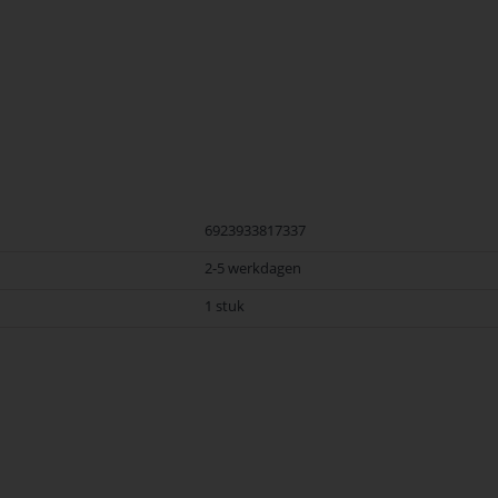
6923933817337
2-5 werkdagen
1 stuk