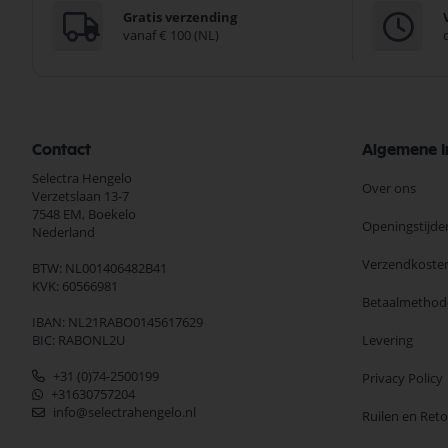
Gratis verzending
vanaf € 100 (NL)
Contact
Algemene I
Selectra Hengelo
Over ons
Verzetslaan 13-7
7548 EM,
Boekelo
Openingstijde
Nederland
Verzendkoste
BTW: NL001406482B41
KVK: 60566981
Betaalmethod
IBAN: NL21RABO0145617629
BIC: RABONL2U
Levering
+31 (0)74-2500199
Privacy Policy
+31630757204
info@selectrahengelo.nl
Ruilen en Ret