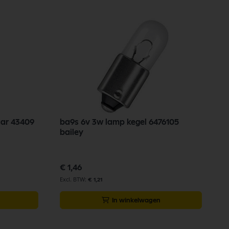
aar 43409
ba9s 6v 3w lamp kegel 6476105
bailey
€ 1,46
€ 1,21
In winkelwagen