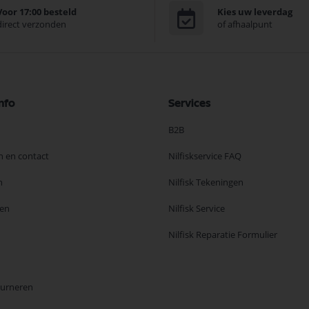
Voor 17:00 besteld
Kies uw leverdag
direct verzonden
of afhaalpunt
nfo
Services
B2B
n en contact
Nilfiskservice FAQ
n
Nilfisk Tekeningen
en
Nilfisk Service
Nilfisk Reparatie Formulier
ourneren