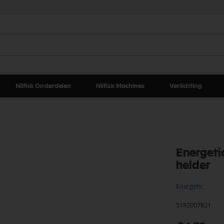
Nilfisk Onderdelen
Nilfisk Machines
Verlichting
Energeti
helder
Energetic
5182007821