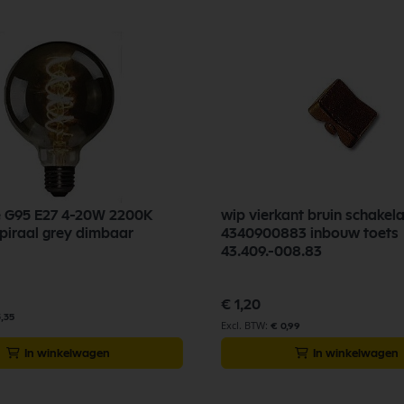
e G95 E27 4-20W 2200K
wip vierkant bruin schakel
spiraal grey dimbaar
4340900883 inbouw toets
43.409.-008.83
€ 1,20
3,35
€ 0,99
In winkelwagen
In winkelwagen