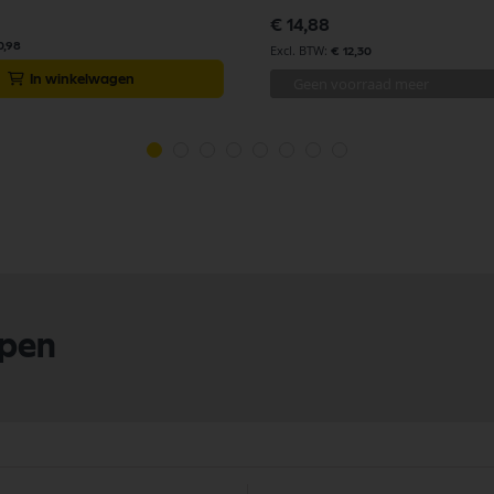
€ 14,88
0,98
€ 12,30
In winkelwagen
Geen voorraad meer
lpen