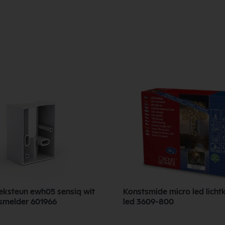
oeksteun ewh05 sensiq wit
Konstsmide micro led lichtk
smelder 601966
led 3609-800