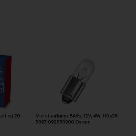
etting 20
Miniatuurlamp BA9s, 12V, 4W, t10x28
L
3893 092830900 Osram
v