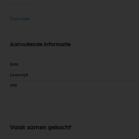
Garantie: 2 jaar
Diameter 45 mm
Toon meer
Hoogte 84 mm
Aanvullende informatie
Meer
EAN
informatie
Levertijd
VPE
Vaak samen gekocht