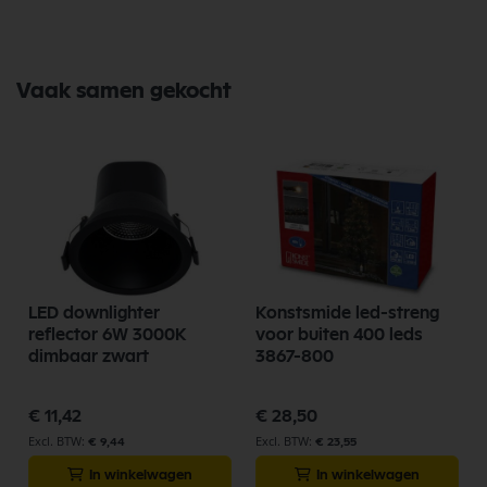
Vaak samen gekocht
LED downlighter
Konstsmide led-streng
reflector 6W 3000K
voor buiten 400 leds
dimbaar zwart
3867-800
€ 11,42
€ 28,50
€ 9,44
€ 23,55
In winkelwagen
In winkelwagen