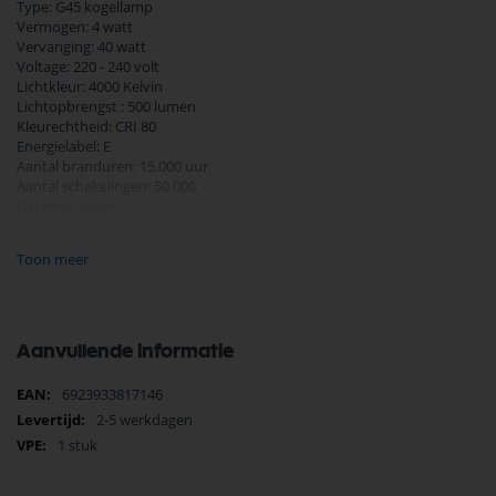
Type: G45 kogellamp
Vermogen: 4 watt
Vervanging: 40 watt
Voltage: 220 - 240 volt
Lichtkleur: 4000 Kelvin
Lichtopbrengst : 500 lumen
Kleurechtheid: CRI 80
Energielabel: E
Aantal branduren: 15.000 uur
Aantal schakelingen: 50.000
Garantie: 2 jaar
Diameter 45 mm
Toon meer
Hoogte 84 mm
Aanvullende informatie
Meer
6923933817146
informatie
2-5 werkdagen
1 stuk