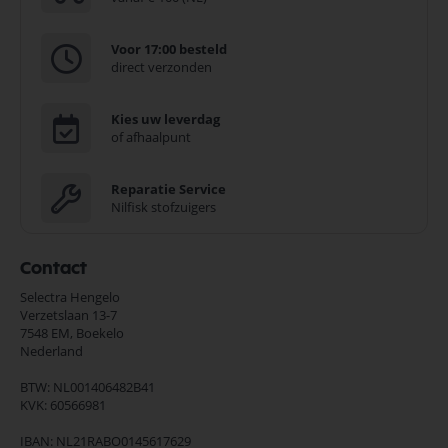
Voor 17:00 besteld
direct verzonden
Kies uw leverdag
of afhaalpunt
Reparatie Service
Nilfisk stofzuigers
Contact
Selectra Hengelo
Verzetslaan 13-7
7548 EM,
Boekelo
Nederland
BTW: NL001406482B41
KVK: 60566981
IBAN: NL21RABO0145617629