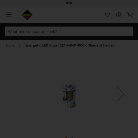
B2B
Wi
Home
Energetic LED kogel E27 4-40W 4000K filament helder
Ga
naar
het
einde
van
de
afbeeldingen-
gallerij