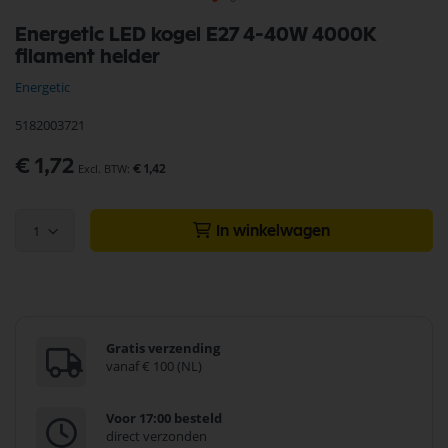
Ga
Energetic LED kogel E27 4-40W 4000K
naar
filament helder
het
begin
Energetic
van
de
5182003721
afbeeldingen-
gallerij
€ 1,72
€ 1,42
1
In winkelwagen
Gratis verzending
vanaf € 100 (NL)
Voor 17:00 besteld
direct verzonden