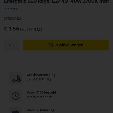
Energetic LED kogel E27 4,9-40W 2700K mat
naar
het
Energetic
begin
van
5172014421
de
afbeeldingen-
€ 1,56
gallerij
€ 1,29
1
In winkelwagen
Gratis verzending
vanaf € 100 (NL)
Voor 17:00 besteld
direct verzonden
Kies uw leverdag