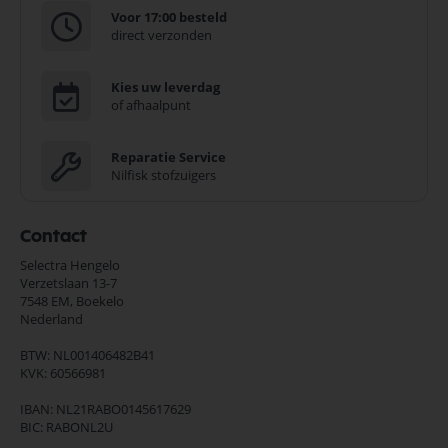
Voor 17:00 besteld
direct verzonden
Kies uw leverdag
of afhaalpunt
Reparatie Service
Nilfisk stofzuigers
Contact
Selectra Hengelo
Verzetslaan 13-7
7548 EM,
Boekelo
Nederland
BTW: NL001406482B41
KVK: 60566981
IBAN: NL21RABO0145617629
BIC: RABONL2U