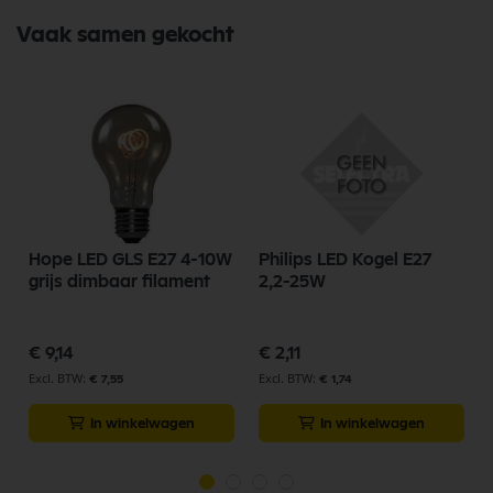
Vaak samen gekocht
Hope LED GLS E27 4-10W
Philips LED Kogel E27
grijs dimbaar filament
2,2-25W
€ 9,14
€ 2,11
€ 7,55
€ 1,74
In winkelwagen
In winkelwagen