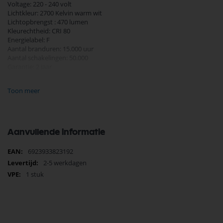
Voltage: 220 - 240 volt
Lichtkleur: 2700 Kelvin warm wit
Lichtopbrengst : 470 lumen
Kleurechtheid: CRI 80
Energielabel: F
Aantal branduren: 15.000 uur
Aantal schakelingen: 50.000
Garantie: 2 jaar
Diameter 45 mm
Toon meer
Hoogte 84 mm
Aanvullende informatie
Meer
6923933823192
informatie
2-5 werkdagen
1 stuk