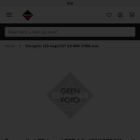
B2B
Wi
Home
Energetic LED kogel E27 4,9-40W 2700K mat
Ga
naar
het
einde
van
de
afbeeldingen-
gallerij
Ga