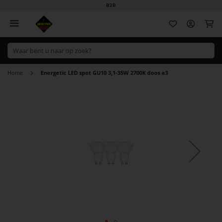
B2B
Wi
Home
Energetic LED spot GU10 3,1-35W 2700K doos a3
Ga
naar
het
einde
van
de
afbeeldingen-
gallerij