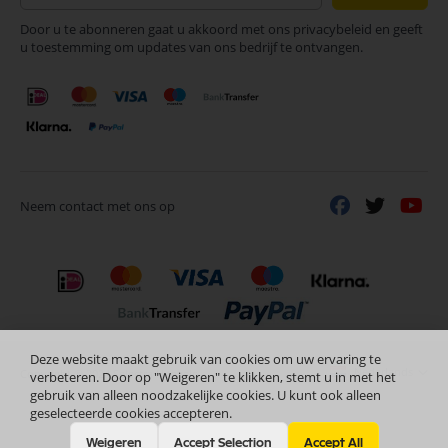
op
Door u te abonneren gaat u akkoord met ons privacybeleid en geeft
onze
u toestemming om updates van ons bedrijf te ontvangen.
nieuwsbrief
Neem contact met ons op
Deze website maakt gebruik van cookies om uw ervaring te
Nederlands
Copyright © 2024 Selectra Hengelo
verbeteren. Door op "Weigeren" te klikken, stemt u in met het
gebruik van alleen noodzakelijke cookies. U kunt ook alleen
geselecteerde cookies accepteren.
Weigeren
Accept Selection
Accept All