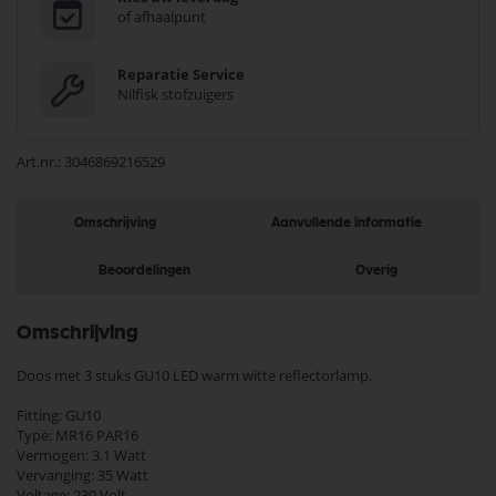
of afhaalpunt
Reparatie Service
Nilfisk stofzuigers
Art.nr.
3046869216529
Omschrijving
Aanvullende informatie
Beoordelingen
Overig
Omschrijving
Doos met 3 stuks GU10 LED warm witte reflectorlamp.
Fitting: GU10
Type: MR16 PAR16
Vermogen: 3,1 Watt
Vervanging: 35 Watt
Voltage: 230 Volt