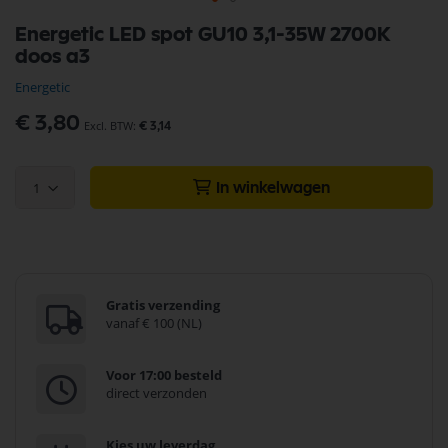
Ga
Energetic LED spot GU10 3,1-35W 2700K
naar
doos a3
het
begin
Energetic
van
de
€ 3,80
€ 3,14
afbeeldingen-
gallerij
1
In winkelwagen
Gratis verzending
vanaf € 100 (NL)
Voor 17:00 besteld
direct verzonden
Kies uw leverdag