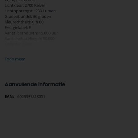
Lichtkleur: 2700 Kelvin
Lichtopbrengst : 230 Lumen
Gradenbundel: 36 graden
Kleurechtheid: CRI 80
Energielabel: F
Aantal branduren: 15.000 uur
Aantal schakelingen: 50.000
Garantie: 2 jaar
Materiaal: PVC
Verpakt in doos 3 stuks
Toon meer
Diameter 53 mm
Hoogte 55 mm
Aanvullende informatie
Meer
6923933818051
informatie