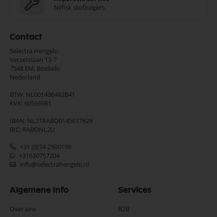
Nilfisk stofzuigers
Contact
Selectra Hengelo
Verzetslaan 13-7
7548 EM,
Boekelo
Nederland
BTW: NL001406482B41
KVK: 60566981
IBAN: NL21RABO0145617629
BIC: RABONL2U
+31 (0)74-2500199
+31630757204
info@selectrahengelo.nl
Algemene Info
Services
Over ons
B2B