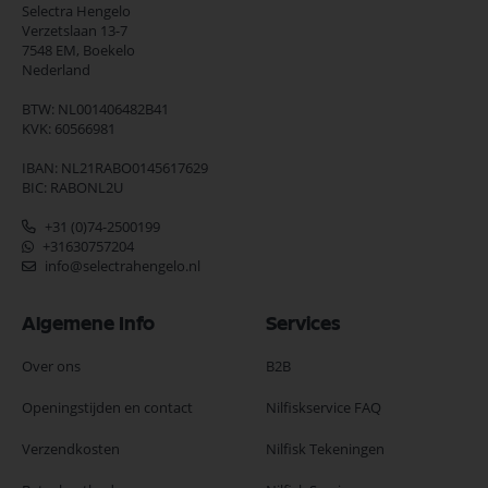
Selectra Hengelo
Verzetslaan 13-7
7548 EM,
Boekelo
Nederland
BTW: NL001406482B41
KVK: 60566981
IBAN: NL21RABO0145617629
BIC: RABONL2U
+31 (0)74-2500199
+31630757204
info@selectrahengelo.nl
Algemene Info
Services
Over ons
B2B
Openingstijden en contact
Nilfiskservice FAQ
Verzendkosten
Nilfisk Tekeningen