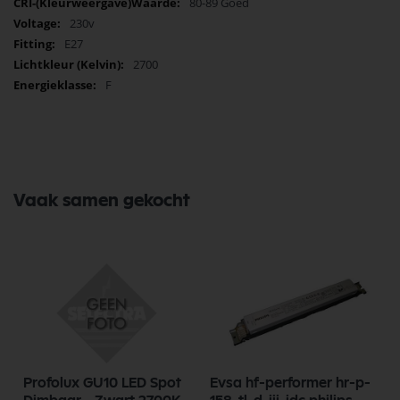
80-89 Goed
230v
E27
2700
F
Vaak samen gekocht
Profolux GU10 LED Spot
Evsa hf-performer hr-p-