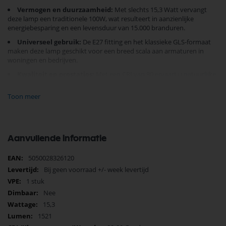
Vermogen en duurzaamheid:
Met slechts 15,3 Watt vervangt
deze lamp een traditionele 100W, wat resulteert in aanzienlijke
energiebesparing en een levensduur van 15.000 branduren.
Universeel gebruik:
De E27 fitting en het klassieke GLS-formaat
maken deze lamp geschikt voor een breed scala aan armaturen in
woningen en bedrijven.
Kwaliteit en prestaties:
Met een CRI van 80 ervaart u natuurlijke
kleuren, terwijl de powerfactor van 0,95 zorgt voor efficiënt
energieverbruik.
Toon meer
De
Energizer LED GLS
helpt niet alleen bij het verlagen van uw
energierekening, maar draagt ook bij aan een groenere planeet.
Voorzien van een energielabel F en een garantie van 2 jaar, en
Aanvullende informatie
duurzaamheid.
Vervul uw verlichtingsbehoeften en creer een warme sfeer in uw huis
Meer
5050028326120
met de betrouwbare
Energizer LED
. Bestel nu en kies voor helderheid
informatie
Bij geen voorraad +/- week levertijd
en langdurige prestaties.
1 stuk
Nee
15,3
1521