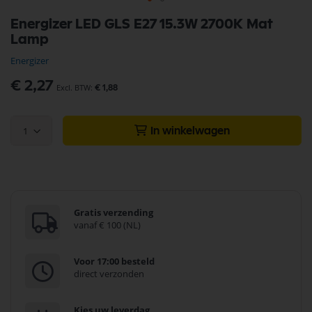
Ga
Energizer LED GLS E27 15.3W 2700K Mat
naar
Lamp
het
begin
Energizer
van
de
€ 2,27
€ 1,88
afbeeldingen-
gallerij
1
In winkelwagen
Gratis verzending
vanaf € 100 (NL)
Voor 17:00 besteld
direct verzonden
Kies uw leverdag