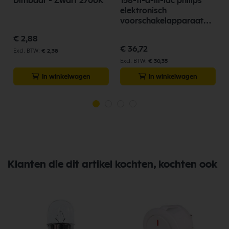
Dimbaar - Zwart 2700K
158-tl-d-iii-idc philips
elektronisch
voorschakelapparaat
verlichting
€ 2,88
€ 36,72
€ 2,38
€ 30,35
In winkelwagen
In winkelwagen
Klanten die dit artikel kochten, kochten ook