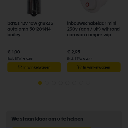
ba15s 12v 10w g18x35
inbouwschakelaar mini
autolamp 501281414
230v (aan / uit) wit rond
bailey
caravan camper wip
€ 1,00
€ 2,95
€ 0,83
€ 2,44
In winkelwagen
In winkelwagen
We staan klaar om u te helpen