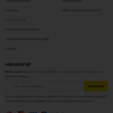
Betaalmethoden
Nilfisk Service
Levering
Nilfisk Reparatie Formulier
Privacy Policy
Ruilen en Retourneren
Algemene Voorwaarden
(pdf)
Merken
Nieuwsbrief
Meld u aan voor onze nieuwsbrief om op de hoogte te blijven van
nieuwe releases.
Abonneer
Inschrijven
u
op
Door u te abonneren gaat u akkoord met ons privacybeleid en geeft
onze
u toestemming om updates van ons bedrijf te ontvangen.
nieuwsbrief