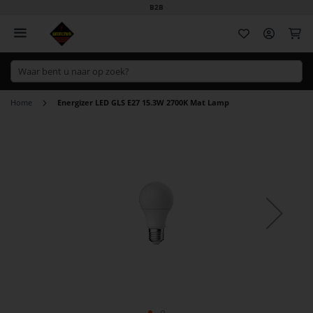
B2B
Wi
Home
Energizer LED GLS E27 15.3W 2700K Mat Lamp
Ga
naar
het
einde
van
de
afbeeldingen-
gallerij