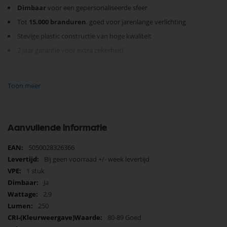
Dimbaar
voor een gepersonaliseerde sfeer
Tot
15.000 branduren
, goed voor jarenlange verlichting
Stevige plastic constructie van hoge kwaliteit
2 jaar garantie voor extra zekerheid
Dankzij de E14 fitting en het compacte formaat (35 mm diameter, 107
mm hoogte) past deze lamp vrijwel overal. Creëer de juiste ambiance
Toon meer
voor elk moment en bespaar tegelijkertijd op energiekosten. Kies voor
een duurzame en sfeervolle lichtoplossing met de Energizer LED
kaarslamp.
Geef uw huis een warme en uitnodigende uitstraling.
Bestel nu
en
Aanvullende informatie
ervaar de kwaliteit en de energiebesparing van Energizer verlichting.
Meer
5050028326366
informatie
Bij geen voorraad +/- week levertijd
1 stuk
Ja
2,9
250
80-89 Goed