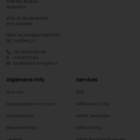
7548 EM,
Boekelo
Nederland
BTW: NL001406482B41
KVK: 60566981
IBAN: NL21RABO0145617629
BIC: RABONL2U
+31 (0)74-2500199
+31630757204
info@selectrahengelo.nl
Algemene Info
Services
Over ons
B2B
Openingstijden en contact
Nilfiskservice FAQ
Verzendkosten
Nilfisk Tekeningen
Betaalmethoden
Nilfisk Service
Levering
Nilfisk Reparatie Formulier