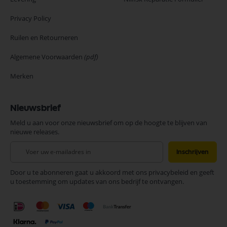
Privacy Policy
Ruilen en Retourneren
Algemene Voorwaarden
(pdf)
Merken
Nieuwsbrief
Meld u aan voor onze nieuwsbrief om op de hoogte te blijven van
nieuwe releases.
Abonneer
Inschrijven
u
op
Door u te abonneren gaat u akkoord met ons privacybeleid en geeft
onze
u toestemming om updates van ons bedrijf te ontvangen.
nieuwsbrief