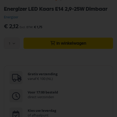
Ga
Energizer LED Kaars E14 2,9-25W Dimbaar
naar
het
Energizer
begin
van
€ 2,12
€ 1,75
de
afbeeldingen-
gallerij
1
In winkelwagen
Gratis verzending
vanaf € 100 (NL)
Voor 17:00 besteld
direct verzonden
Kies uw leverdag
of afhaalpunt