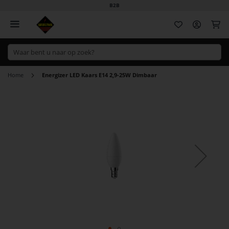
B2B
Wi
Home
Energizer LED Kaars E14 2,9-25W Dimbaar
Ga
naar
het
einde
van
de
afbeeldingen-
gallerij