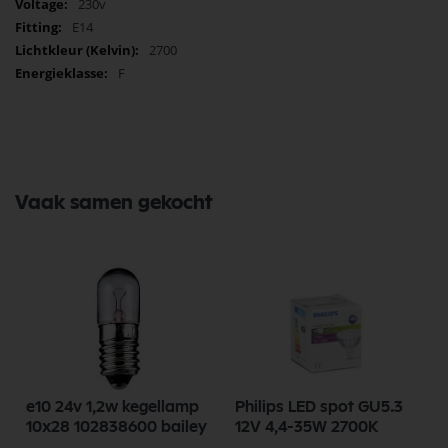
230v
E14
2700
F
Vaak samen gekocht
e10 24v 1,2w kegellamp
Philips LED spot GU5.3
10x28 102838600 bailey
12V 4,4-35W 2700K