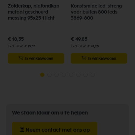
Zolderkap, plafondkap
Konstsmide led-streng
metaal geschuurd
voor buiten 800 leds
messing 95x25 1 licht
3869-800
€ 18,55
€ 49,85
€ 15,33
€ 41,20
In winkelwagen
In winkelwagen
We staan klaar om u te helpen
Neem contact met ons op