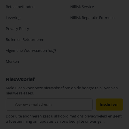
Betaalmethoden
Nilfisk Service
Levering
Nilfisk Reparatie Formulier
Privacy Policy
Ruilen en Retourneren
Algemene Voorwaarden
(pdf)
Merken
Nieuwsbrief
Meld u aan voor onze nieuwsbrief om op de hoogte te blijven van
nieuwe releases.
Abonneer
Inschrijven
u
op
Door u te abonneren gaat u akkoord met ons privacybeleid en geeft
onze
u toestemming om updates van ons bedrijf te ontvangen.
nieuwsbrief