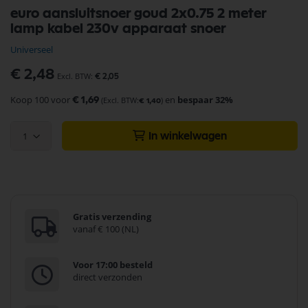
Ga
euro aansluitsnoer goud 2x0.75 2 meter
naar
lamp kabel 230v apparaat snoer
het
begin
Universeel
van
de
€ 2,48
€ 2,05
afbeeldingen-
gallerij
Koop 100 voor
en
bespaar
32
%
€ 1,69
€ 1,40
1
In winkelwagen
Gratis verzending
vanaf € 100 (NL)
Voor 17:00 besteld
direct verzonden