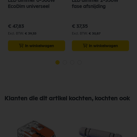
LED dimmer 0-500W
LED dimmer 2-350W
EcoDim universeel
fase afsnijding
€ 47,83
€ 37,35
€ 39,53
€ 30,87
In winkelwagen
In winkelwagen
Klanten die dit artikel kochten, kochten ook