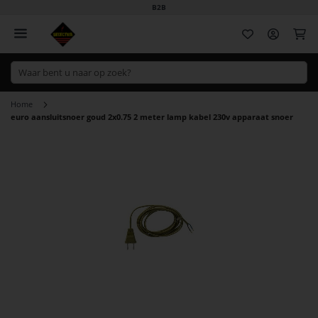
B2B
Wi
Home
euro aansluitsnoer goud 2x0.75 2 meter lamp kabel 230v apparaat snoer
Ga
naar
het
einde
van
de
afbeeldingen-
gallerij