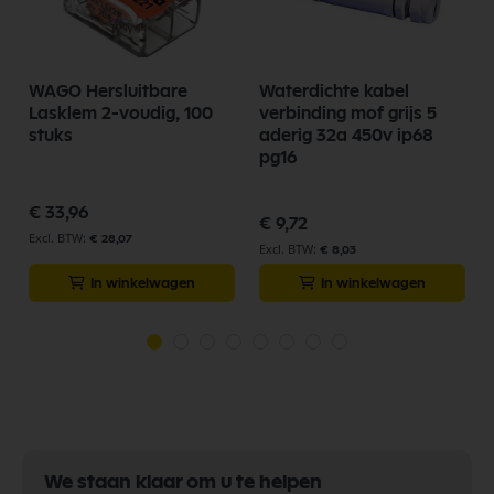
WAGO Hersluitbare
Waterdichte kabel
Lasklem 2-voudig, 100
verbinding mof grijs 5
stuks
aderig 32a 450v ip68
pg16
€ 33,96
€ 9,72
€ 28,07
€ 8,03
In winkelwagen
In winkelwagen
We staan klaar om u te helpen