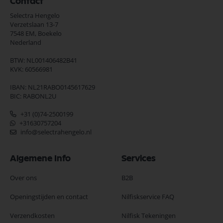
Contact
Selectra Hengelo
Verzetslaan 13-7
7548 EM,
Boekelo
Nederland
BTW: NL001406482B41
KVK: 60566981
IBAN: NL21RABO0145617629
BIC: RABONL2U
+31 (0)74-2500199
+31630757204
info@selectrahengelo.nl
Algemene Info
Services
Over ons
B2B
Openingstijden en contact
Nilfiskservice FAQ
Verzendkosten
Nilfisk Tekeningen