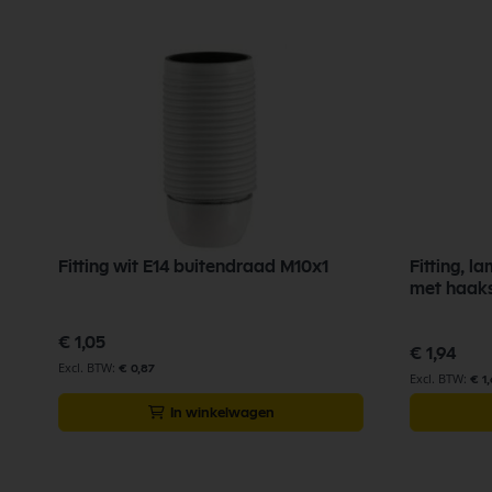
Fitting wit E14 buitendraad M10x1
Fitting, 
met haaks
€ 1,05
€ 1,94
€ 0,87
€ 1
In winkelwagen