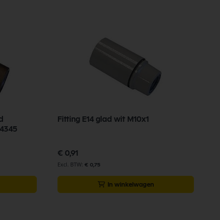
d
Fitting E14 glad wit M10x1
54345
€ 0,91
€ 0,75
In winkelwagen