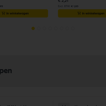
€ 2,21
,95
€ 1,83
In winkelwagen
In winkelwagen
lpen