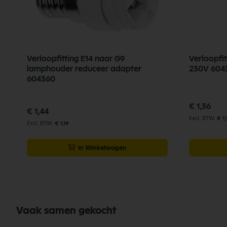
Verloopfitting E14 naar G9
Verloopfitting
lamphouder reduceer adapter
230V 604
604360
€ 1,36
€ 1,44
€ 1,
€ 1,19
In Winkelwagen
Vaak samen gekocht