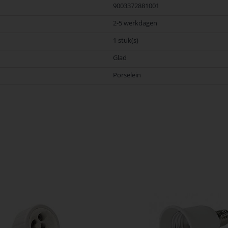
9003372881001
2-5 werkdagen
1 stuk(s)
Glad
Porselein