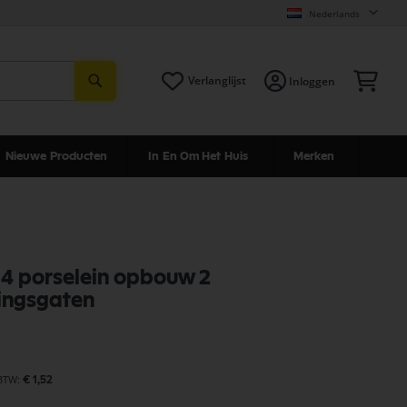
Nederlands
Zoeken
Win
Verlanglijst
Inloggen
Nieuwe Producten
In En Om Het Huis
Merken
E14 porselein opbouw 2
ingsgaten
€ 1,52