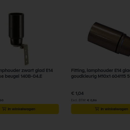
lamphouder zwart glad E14
Fitting, lamphouder E14 gla
e beugel 140B-04.E
goudkleurig M10x1 604115 
€ 1,04
,60
€ 0,86
In winkelwagen
In winkelwagen