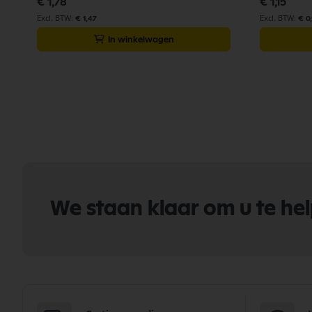
€ 1,78
€ 1,15
€ 1,47
€ 0
In winkelwagen
We staan klaar om u te he