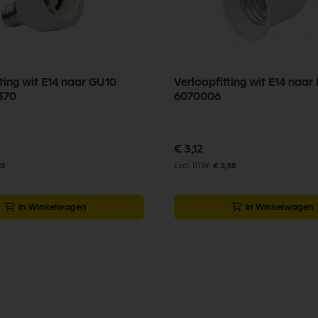
 wit E14 naar GU10
Verloopfitting wit E14 naar
370
6070006
€ 3,12
12
€ 2,58
In Winkelwagen
In Winkelwagen