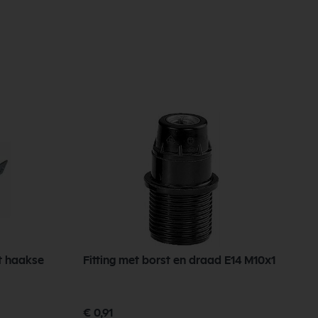
t haakse
Fitting met borst en draad E14 M10x1
F
m
€ 0,91