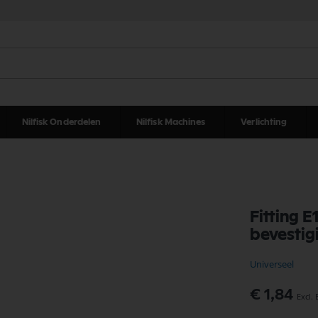
Nilfisk Onderdelen
Nilfisk Machines
Verlichting
Fitting 
bevestig
Universeel
€ 1,84