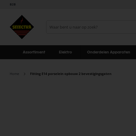
B2B
Assortiment
Elektro
Onderdelen Apparaten
Home
Fitting E14 porselein opbouw 2 bevestigingsgaten
Ga
naar
het
einde
van
de
afbeeldingen-
gallerij