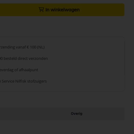
In winkelwagen
erzending
vanaf € 100 (NL)
00 besteld
direct verzonden
leverdag
of afhaalpunt
 Service
Nilfisk stofzuigers
Overig