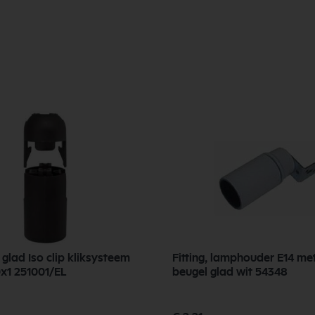
4 glad Iso clip kliksysteem
Fitting, lamphouder E14 me
t M10x1 251001/EL
beugel glad wit 54348