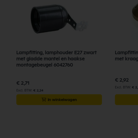
Lampfitting, lamphouder E27 zwart
Lampfitti
met gladde mantel en haakse
met kraa
montagebeugel 6042760
€ 2,92
€ 2,71
€ 2
€ 2,24
In winkelwagen