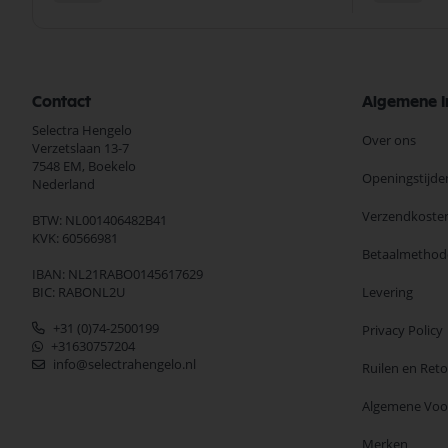
Contact
Algemene I
Selectra Hengelo
Over ons
Verzetslaan 13-7
7548 EM,
Boekelo
Openingstijde
Nederland
Verzendkoste
BTW: NL001406482B41
KVK: 60566981
Betaalmethod
IBAN: NL21RABO0145617629
BIC: RABONL2U
Levering
+31 (0)74-2500199
Privacy Policy
+31630757204
info@selectrahengelo.nl
Ruilen en Ret
Algemene Vo
Merken