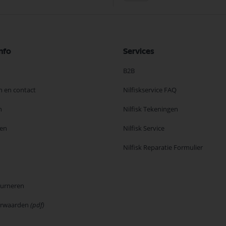
nfo
Services
B2B
n en contact
Nilfiskservice FAQ
n
Nilfisk Tekeningen
en
Nilfisk Service
Nilfisk Reparatie Formulier
ourneren
orwaarden
(pdf)