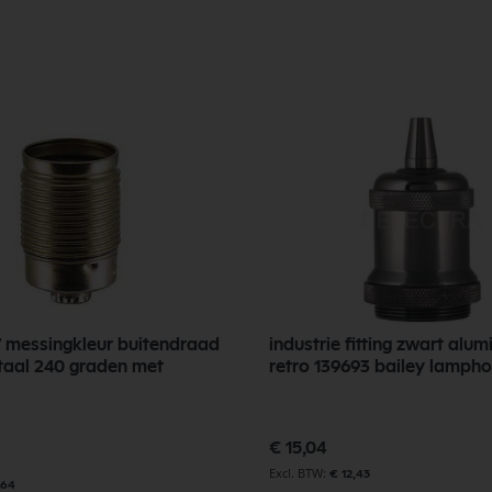
27 messingkleur buitendraad
industrie fitting zwart alu
aal 240 graden met
retro 139693 bailey lamph
€ 15,04
€ 12,43
,64