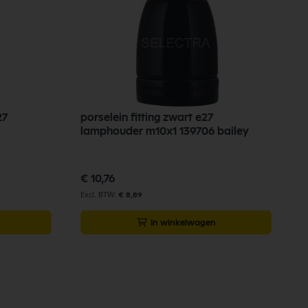
27
porselein fitting zwart e27
lamphouder m10x1 139706 bailey
€ 10,76
€ 8,89
In winkelwagen