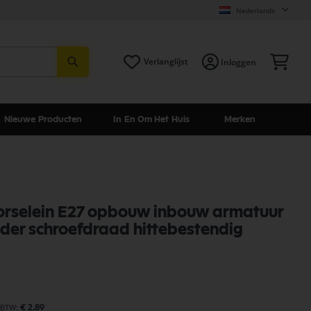
Nederlands
Zoeken
Win
Verlanglijst
Inloggen
Nieuwe Producten
In En Om Het Huis
Merken
porselein E27 opbouw inbouw armatuur
er schroefdraad hittebestendig
€ 2,89