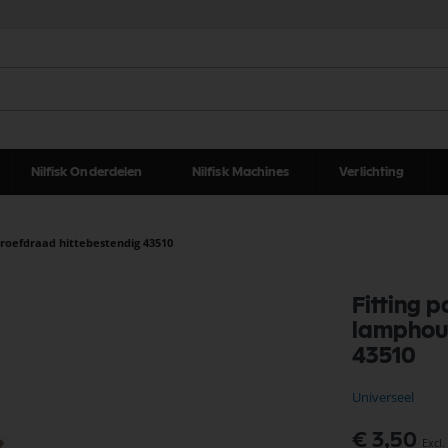
Nilfisk Onderdelen
Nilfisk Machines
Verlichting
roefdraad hittebestendig 43510
Fitting 
lamphoud
43510
Universeel
€ 3,50