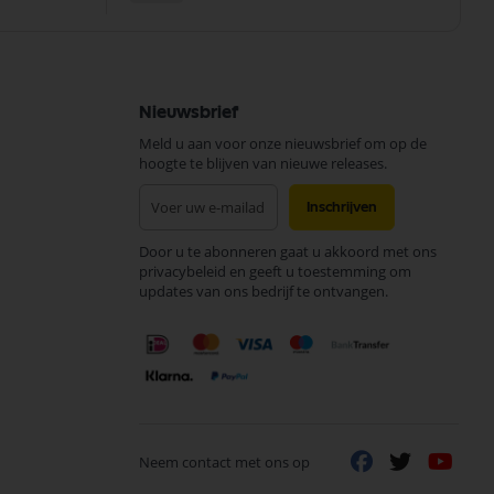
Nieuwsbrief
Meld u aan voor onze nieuwsbrief om op de
hoogte te blijven van nieuwe releases.
Abonneer
Inschrijven
u
op
Door u te abonneren gaat u akkoord met ons
onze
privacybeleid en geeft u toestemming om
nieuwsbrief
updates van ons bedrijf te ontvangen.
Neem contact met ons op