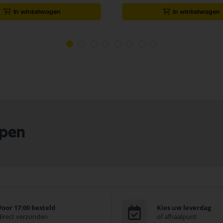
In winkelwagen
In winkelwagen
lpen
Voor 17:00 besteld
Kies uw leverdag
direct verzonden
of afhaalpunt