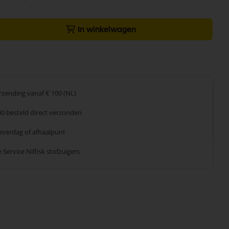
In winkelwagen
erzending
vanaf € 100 (NL)
00 besteld
direct verzonden
leverdag
of afhaalpunt
 Service
Nilfisk stofzuigers