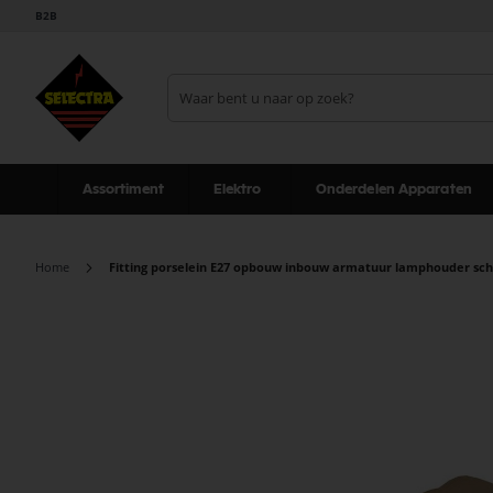
B2B
Assortiment
Elektro
Onderdelen Apparaten
Home
Fitting porselein E27 opbouw inbouw armatuur lamphouder sch
Ga
naar
het
einde
van
de
afbeeldingen-
gallerij