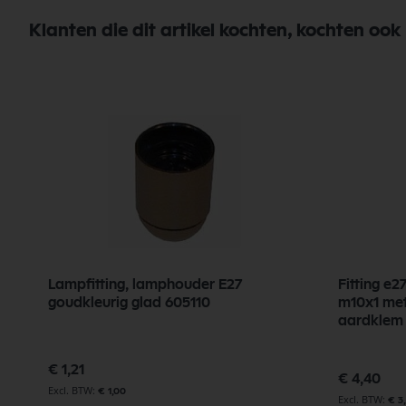
Klanten die dit artikel kochten, kochten ook
7
Lampfitting, lamphouder E27
Fitting e
goudkleurig glad 605110
m10x1 met
aardklem
€ 1,21
€ 4,40
€ 1,00
€ 3