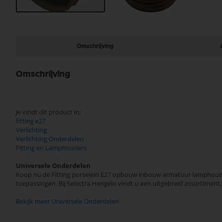
Ga
naar
het
begin
Omschrijving
van
de
afbeeldingen-
Omschrijving
gallerij
Je vindt dit product in;
fitting e27
Verlichting
Verlichting Onderdelen
Fitting en Lamphouders
Universele Onderdelen
Koop nu de Fitting porselein E27 opbouw inbouw armatuur lamphouder
toepassingen. Bij Selectra Hengelo vindt u een uitgebreid assortiment
Bekijk meer Universele Onderdelen