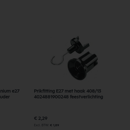
minium e27
Prikfitting E27 met haak 408/13
L
ouder
4024881900248 feestverlichting
k
€ 2,29
€
€ 1,89