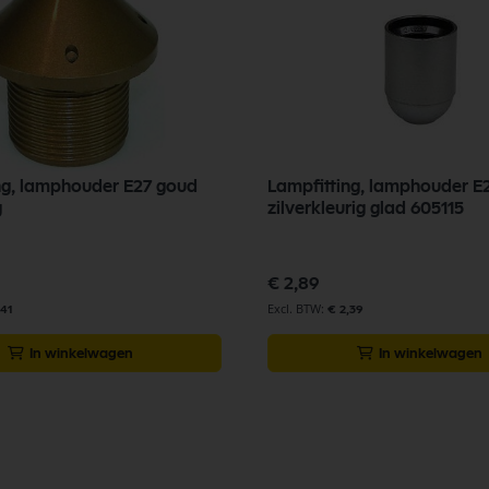
ng, lamphouder E27 goud
Lampfitting, lamphouder E
g
zilverkleurig glad 605115
€ 2,89
,41
€ 2,39
In winkelwagen
In winkelwagen