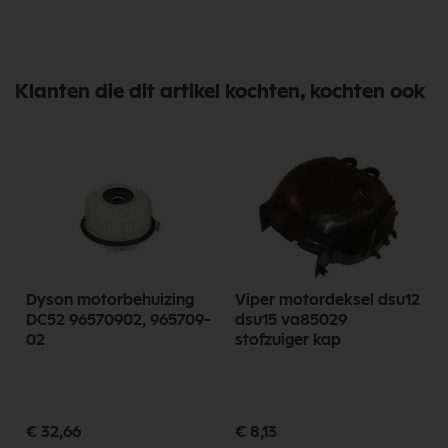
Klanten die dit artikel kochten, kochten ook
Dyson motorbehuizing
Viper motordeksel dsu12
DC52 96570902, 965709-
dsu15 va85029
02
stofzuiger kap
€ 32,66
€ 8,13