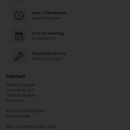
Voor 17:00 besteld
direct verzonden
Kies uw leverdag
of afhaalpunt
Reparatie Service
Nilfisk stofzuigers
Contact
Selectra Hengelo
Verzetslaan 13-7
7548 EM,
Boekelo
Nederland
BTW: NL001406482B41
KVK: 60566981
IBAN: NL21RABO0145617629