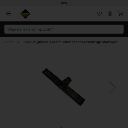
B2B
Wi
Home
Ghibli zuigmond s-bocht 38mm recht borstelstrips stofzuiger
Ga
naar
het
einde
van
de
afbeeldingen-
gallerij