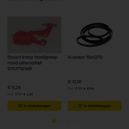
Dyson knop handgreep
V-snaar 13x1270
rood alternatief
97077101alt
€ 12,10
€ 5,26
€ 10,00
€ 4,35
In winkelwagen
In winkelwagen