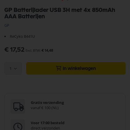
Ga
GP Batterijlader USB 3H met 4x 850mAh
naar
AAA Batterijen
het
begin
GP
van
de
ReCyko B441U
afbeeldingen-
gallerij
€ 17,52
€ 14,48
1
In winkelwagen
Gratis verzending
vanaf € 100 (NL)
Voor 17:00 besteld
direct verzonden