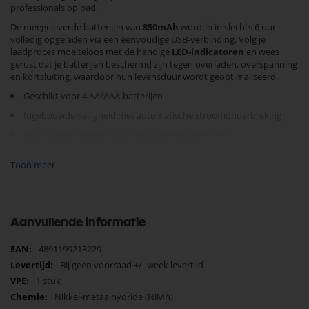
professionals op pad.
De meegeleverde batterijen van
850mAh
worden in slechts 6 uur
volledig opgeladen via een eenvoudige USB-verbinding. Volg je
laadproces moeiteloos met de handige
LED-indicatoren
en wees
gerust dat je batterijen beschermd zijn tegen overladen, overspanning
en kortsluiting, waardoor hun levensduur wordt geoptimaliseerd.
Geschikt voor 4 AA/AAA-batterijen
Ingebouwde veiligheid met automatische stroomonderbreking
LED-indicator waarschuwt voor defecte batterijen
Compact ontwerp, perfect als batterij-organizer
Toon meer
Of je nu onderweg bent of thuis, geniet van de betrouwbare prestaties
en het gebruiksgemak van de GP Batterijlader. Bestel nu en zorg
ervoor dat je apparaten altijd klaar zijn voor gebruik!
Aanvullende informatie
Meer
4891199213229
informatie
Bij geen voorraad +/- week levertijd
1 stuk
Nikkel-metaalhydride (NiMh)