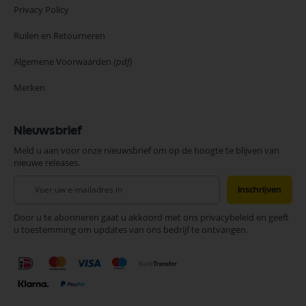
Privacy Policy
Ruilen en Retourneren
Algemene Voorwaarden
(pdf)
Merken
Nieuwsbrief
Meld u aan voor onze nieuwsbrief om op de hoogte te blijven van
nieuwe releases.
Abonneer
Inschrijven
u
op
Door u te abonneren gaat u akkoord met ons privacybeleid en geeft
onze
u toestemming om updates van ons bedrijf te ontvangen.
nieuwsbrief