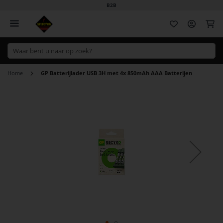
B2B
Wi
Home
GP Batterijlader USB 3H met 4x 850mAh AAA Batterijen
Ga
naar
het
einde
van
de
afbeeldingen-
gallerij