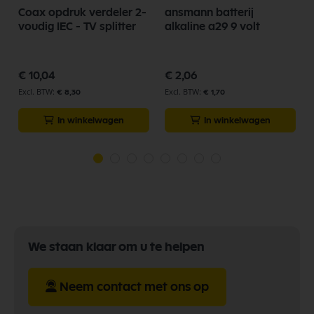
Coax opdruk verdeler 2-
ansmann batterij
voudig IEC - TV splitter
alkaline a29 9 volt
€ 10,04
€ 2,06
€ 8,30
€ 1,70
In winkelwagen
In winkelwagen
We staan klaar om u te helpen
Neem contact met ons op