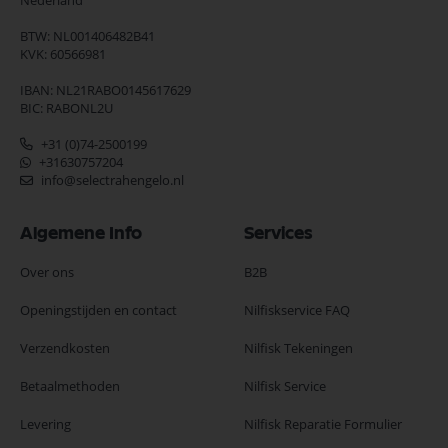
Nederland
BTW: NL001406482B41
KVK: 60566981
IBAN: NL21RABO0145617629
BIC: RABONL2U
+31 (0)74-2500199
+31630757204
info@selectrahengelo.nl
Algemene Info
Services
Over ons
B2B
Openingstijden en contact
Nilfiskservice FAQ
Verzendkosten
Nilfisk Tekeningen
Betaalmethoden
Nilfisk Service
Levering
Nilfisk Reparatie Formulier