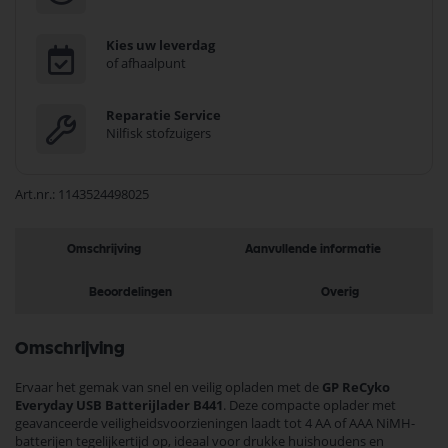
Kies uw leverdag
of afhaalpunt
Reparatie Service
Nilfisk stofzuigers
Art.nr.
1143524498025
Omschrijving
Aanvullende informatie
Beoordelingen
Overig
Omschrijving
Ervaar het gemak van snel en veilig opladen met de
GP ReCyko
Everyday USB Batterijlader B441
. Deze compacte oplader met
geavanceerde veiligheidsvoorzieningen laadt tot 4 AA of AAA NiMH-
batterijen tegelijkertijd op, ideaal voor drukke huishoudens en