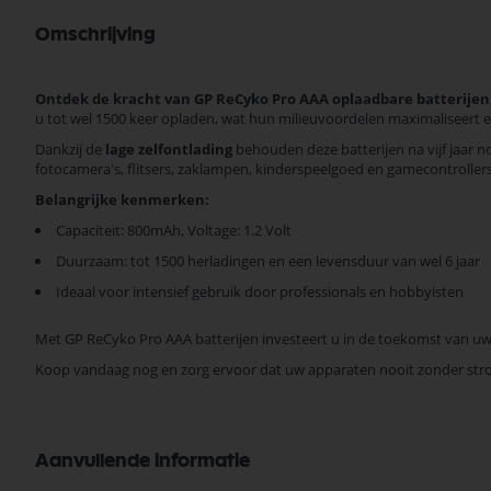
Omschrijving
Ontdek de kracht van GP ReCyko Pro AAA oplaadbare batterijen
u tot wel 1500 keer opladen, wat hun milieuvoordelen maximaliseert en
Dankzij de
lage zelfontlading
behouden deze batterijen na vijf jaar no
fotocamera's, flitsers, zaklampen, kinderspeelgoed en gamecontrolle
Belangrijke kenmerken:
Capaciteit: 800mAh, Voltage: 1.2 Volt
Duurzaam: tot 1500 herladingen en een levensduur van wel 6 jaar
Ideaal voor intensief gebruik door professionals en hobbyisten
Met GP ReCyko Pro AAA batterijen investeert u in de toekomst van uw el
Koop vandaag nog en zorg ervoor dat uw apparaten nooit zonder str
Aanvullende informatie