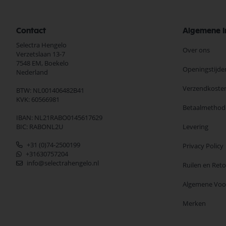
Contact
Algemene I
Selectra Hengelo
Over ons
Verzetslaan 13-7
7548 EM,
Boekelo
Openingstijde
Nederland
Verzendkoste
BTW: NL001406482B41
KVK: 60566981
Betaalmethod
IBAN: NL21RABO0145617629
BIC: RABONL2U
Levering
+31 (0)74-2500199
Privacy Policy
+31630757204
info@selectrahengelo.nl
Ruilen en Ret
Algemene Vo
Merken