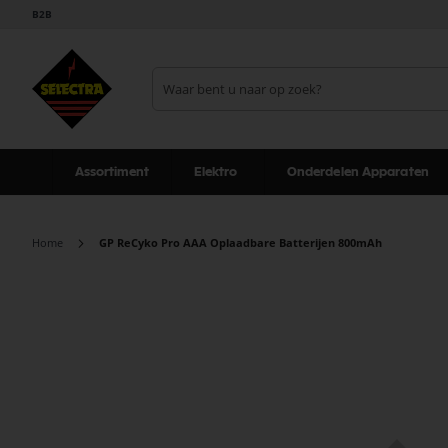
B2B
Assortiment
Elektro
Onderdelen Apparaten
Home
GP ReCyko Pro AAA Oplaadbare Batterijen 800mAh
Ga
naar
het
einde
van
de
afbeeldingen-
gallerij