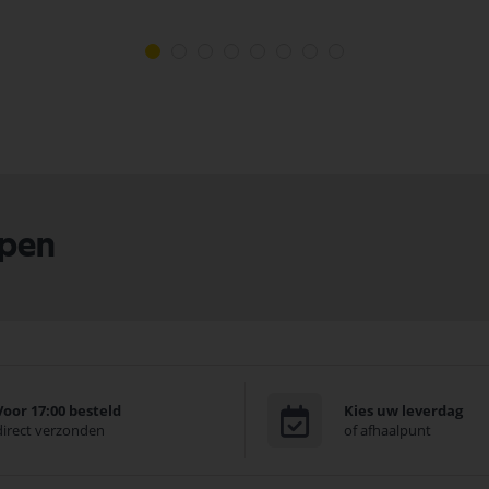
lpen
Voor 17:00 besteld
Kies uw leverdag
direct verzonden
of afhaalpunt