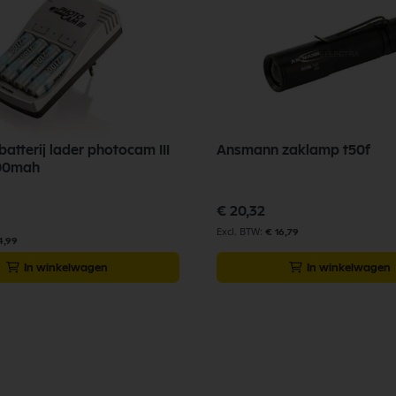
atterij lader photocam III
Ansmann zaklamp t50f
100mah
€ 20,32
€ 16,79
4,99
In winkelwagen
In winkelwagen