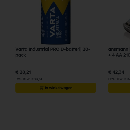
Varta Industrial PRO D-batterij 20-
ansmann b
pack
+ 4 AA 2
€ 28,21
€ 42,34
€ 23,31
€ 3
In winkelwagen