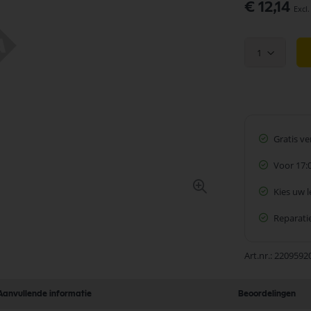
€ 12,14
1
Gratis v
Voor 17:
Kies uw 
Reparatie
Art.nr.
2209592
Aanvullende informatie
Beoordelingen