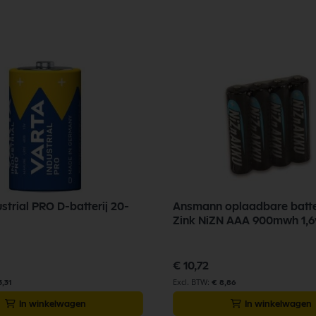
strial PRO D-batterij 20-
Ansmann oplaadbare batter
Zink NiZN AAA 900mwh 1,6v
€ 10,72
3,31
€ 8,86
In winkelwagen
In winkelwagen