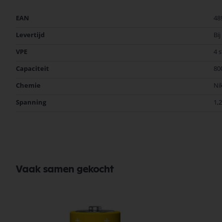
Meer
EAN
48
informatie
Levertijd
Bi
VPE
4 
Capaciteit
80
Chemie
Ni
Spanning
1,
Vaak samen gekocht