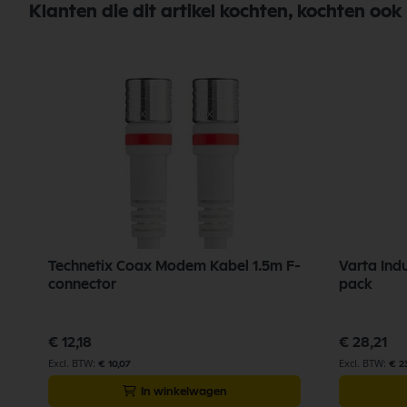
Klanten die dit artikel kochten, kochten ook
Technetix Coax Modem Kabel 1.5m F-
Varta Indu
connector
pack
€ 12,18
€ 28,21
€ 10,07
€ 2
In winkelwagen