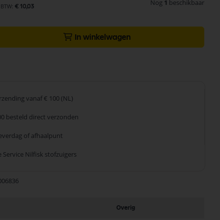
Nog
1
beschikbaar
€ 10,03
In winkelwagen
erzending
vanaf € 100 (NL)
00 besteld
direct verzonden
leverdag
of afhaalpunt
 Service
Nilfisk stofzuigers
006836
Overig