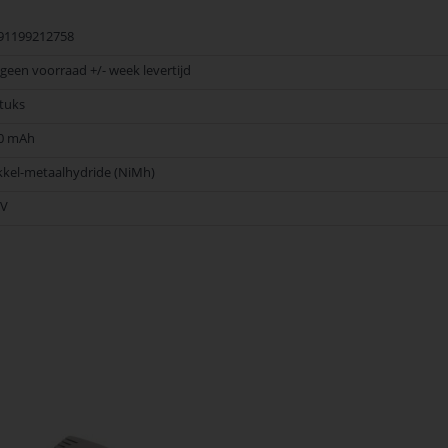
91199212758
j geen voorraad +/- week levertijd
stuks
0 mAh
kkel-metaalhydride (NiMh)
2V