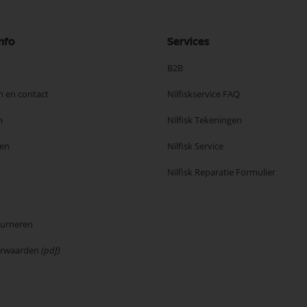
nfo
Services
B2B
n en contact
Nilfiskservice FAQ
n
Nilfisk Tekeningen
en
Nilfisk Service
Nilfisk Reparatie Formulier
ourneren
orwaarden
(pdf)