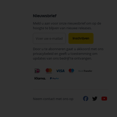
Nieuwsbrief
Meld u aan voor onze nieuwsbrief om op de
hoogte te blijven van nieuwe releases.
Abonneer
Inschrijven
u
op
Door u te abonneren gaat u akkoord met ons
onze
privacybeleid en geeft u toestemming om
nieuwsbrief
updates van ons bedrijf te ontvangen.
Neem contact met ons op