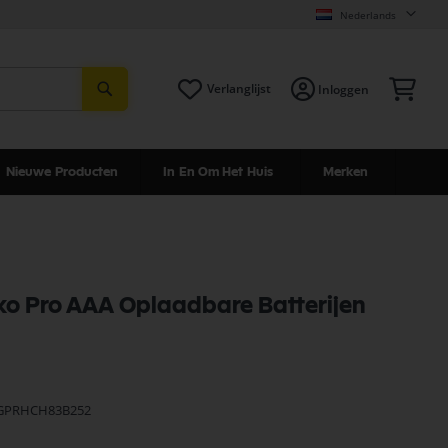
Nederlands
Zoeken
Win
Verlanglijst
Inloggen
Nieuwe Producten
In En Om Het Huis
Merken
o Pro AAA Oplaadbare Batterijen
 GPRHCH83B252