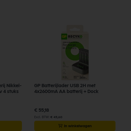
ij Nikkel-
GP Batterijlader USB 2H met
G
 4 stuks
4x2600mA AA batterij + Dock
€
€ 55,18
€ 45,60
In winkelwagen