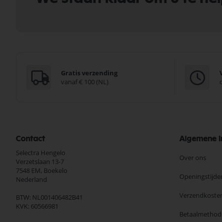
Gratis verzending
vanaf € 100 (NL)
Contact
Algemene I
Selectra Hengelo
Over ons
Verzetslaan 13-7
7548 EM,
Boekelo
Openingstijde
Nederland
Verzendkoste
BTW: NL001406482B41
KVK: 60566981
Betaalmethod