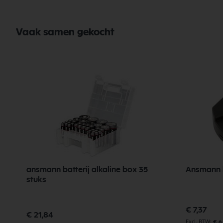
Vaak samen gekocht
ansmann batterij alkaline box 35
Ansmann k
stuks
€ 7,37
€ 21,84
€ 6