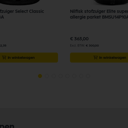
ofzuiger Select Classic
Nilfisk stofzuiger Elite supe
8A
allergie parket BMSU14P1
€ 363,00
52,35
€ 300,00
In winkelwagen
In winkelwagen
lpen