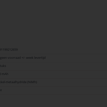
ed of draadloze muis, deze batterijen leveren betrouwbare prestaties. Kies 
91199212659
j geen voorraad +/- week levertijd
stuks
0 mAh
kkel-metaalhydride (NiMh)
2V