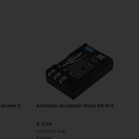
x-power E
Ansmann accupack Nikon EN-EL9
Speciale
€ 17,24
prijs
€ 14,25
€ 22,54