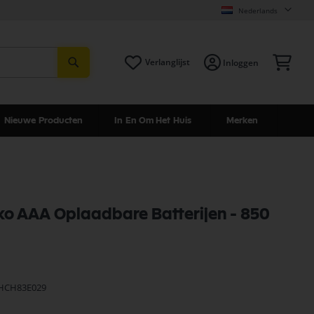
Nederlands
Zoeken
Win
Verlanglijst
Inloggen
Nieuwe Producten
In En Om Het Huis
Merken
o AAA Oplaadbare Batterijen - 850
HCH83E029