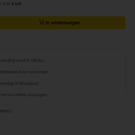
€ 8,81
In winkelwagen
erzending
vanaf € 100 (NL)
00 besteld
direct verzonden
leverdag
of afhaalpunt
 Service
Nilfisk stofzuigers
096033