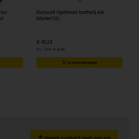
rior
Duracell Optimum batterij AA
Z
0A1
blister(12)
6
€ 15,23
€
€ 12,59
In winkelwagen
Neem contact met ons op