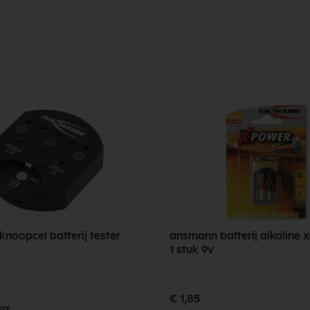
noopcel batterij tester
ansmann batterij alkaline 
1 stuk 9v
€ 1,85
,09