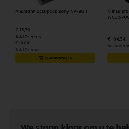
Ansmann accupack Sony NP-BG 1
Nilfisk st
WCL13P0
Speciale
€ 13,79
prijs
€ 11,40
€ 184,34
€ 18,04
€ 1
€ 14,91
In winkelwagen
We staan klaar om u te he