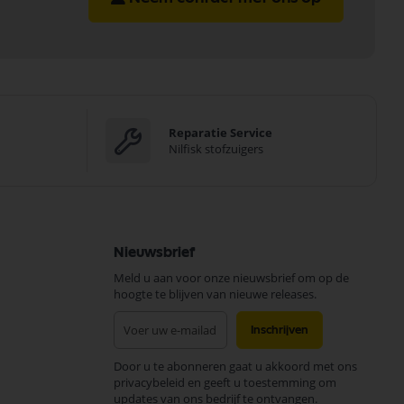
Reparatie Service
Nilfisk stofzuigers
Nieuwsbrief
Meld u aan voor onze nieuwsbrief om op de
hoogte te blijven van nieuwe releases.
Abonneer
Inschrijven
u
op
Door u te abonneren gaat u akkoord met ons
onze
privacybeleid en geeft u toestemming om
nieuwsbrief
updates van ons bedrijf te ontvangen.