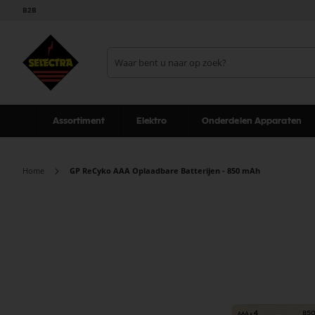
B2B
Assortiment
Elektro
Onderdelen Apparaten
Home
GP ReCyko AAA Oplaadbare Batterijen - 850 mAh
Ga
naar
het
einde
van
de
afbeeldingen-
gallerij