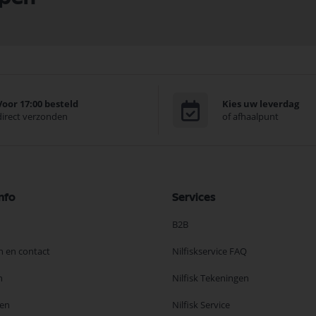
Voor 17:00 besteld
Kies uw leverdag
direct verzonden
of afhaalpunt
nfo
Services
B2B
n en contact
Nilfiskservice FAQ
n
Nilfisk Tekeningen
en
Nilfisk Service