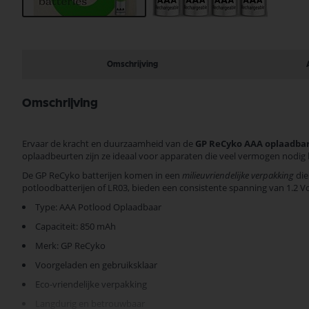
Ga
naar
het
begin
Omschrijving
van
de
afbeeldingen-
Omschrijving
gallerij
Ervaar de kracht en duurzaamheid van de
GP ReCyko AAA oplaadbar
oplaadbeurten zijn ze ideaal voor apparaten die veel vermogen nodig
De GP ReCyko batterijen komen in een
milieuvriendelijke verpakking
die
potloodbatterijen of LR03, bieden een consistente spanning van 1.2 Vo
Type: AAA Potlood Oplaadbaar
Capaciteit: 850 mAh
Merk: GP ReCyko
Voorgeladen en gebruiksklaar
Eco-vriendelijke verpakking
Langdurig en betrouwbaar