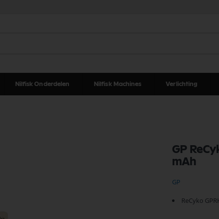
Nilfisk Onderdelen
Nilfisk Machines
Verlichting
GP ReCyk
mAh
GP
ReCyko GPR