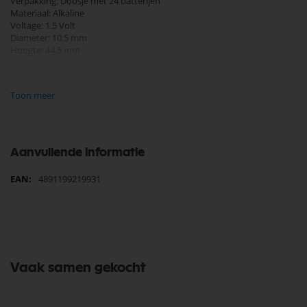
Verpakking: Doosje met 24 batterijen
Materiaal: Alkaline
Voltage: 1.5 Volt
Diameter: 10.5 mm
Hoogte: 44.5 mm
Andere benamingen:
Potlood
Toon meer
LR03
LR3
24A
MN2400
Aanvullende informatie
Meer
4891199219931
informatie
Vaak samen gekocht