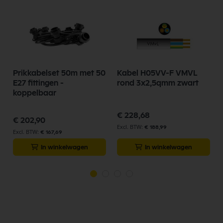
Prikkabelset 50m met 50
Kabel H05VV-F VMVL
E27 fittingen -
rond 3x2,5qmm zwart
koppelbaar
€ 228,68
€ 202,90
€ 188,99
€ 167,69
In winkelwagen
In winkelwagen