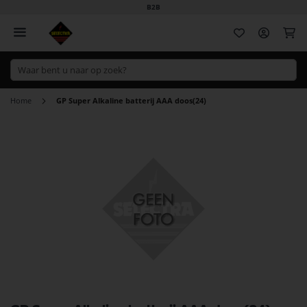
B2B
Wi
Home
GP Super Alkaline batterij AAA doos(24)
Ga
naar
het
einde
van
de
afbeeldingen-
gallerij
Ga