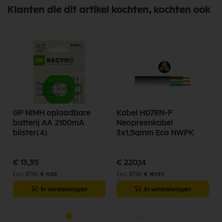
Klanten die dit artikel kochten, kochten ook
GP NiMH oplaadbare
Kabel H07RN-F
batterij AA 2100mA
Neopreenkabel
blister(4)
3x1,5qmm Eca NWPK
€ 13,35
€ 220,14
€ 11,03
€ 181,93
In winkelwagen
In winkelwagen