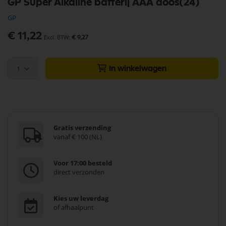
GP Super Alkaline batterij AAA doos(24)
naar
het
GP
begin
van
€ 11,22
€ 9,27
de
afbeeldingen-
gallerij
1
In winkelwagen
Gratis verzending
vanaf € 100 (NL)
Voor 17:00 besteld
direct verzonden
Kies uw leverdag
of afhaalpunt