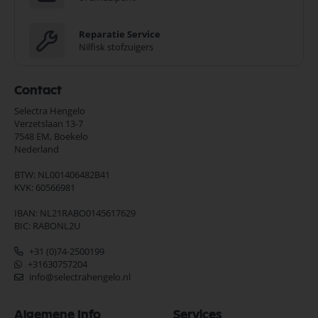
Reparatie Service
Nilfisk stofzuigers
Contact
Selectra Hengelo
Verzetslaan 13-7
7548 EM,
Boekelo
Nederland
BTW: NL001406482B41
KVK: 60566981
IBAN: NL21RABO0145617629
BIC: RABONL2U
+31 (0)74-2500199
+31630757204
info@selectrahengelo.nl
Algemene Info
Services