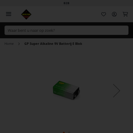
B2B
Wi
Home
GP Super Alkaline 9V Batterij E Blok
Ga
naar
het
einde
van
de
afbeeldingen-
gallerij