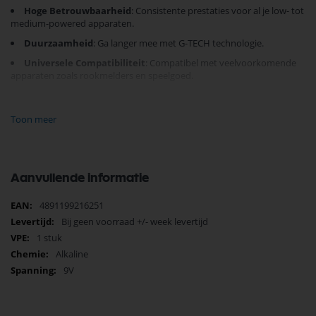
Hoge Betrouwbaarheid
: Consistente prestaties voor al je low- tot
medium-powered apparaten.
Duurzaamheid
: Ga langer mee met G-TECH technologie.
Universele Compatibiliteit
: Compatibel met veelvoorkomende
apparaten zoals rookmelders en speelgoed.
Eenvoudige Verpakking
: Verkrijgbaar in handige
blisterverpakking met 1 batterij.
Toon meer
Of je nu rookmelders, speelgoed, of andere elektronische apparaten
wilt aandrijven, de GP E Blok batterij maakt het mogelijk. Kies voor
zekerheid en blijf verbonden.
Koop vandaag nog en ervaar de
kracht van betrouwbare energie!
Aanvullende informatie
Meer
4891199216251
informatie
Bij geen voorraad +/- week levertijd
1 stuk
Alkaline
9V