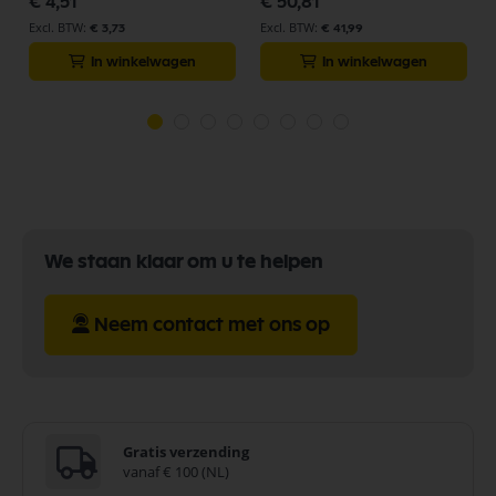
€ 4,51
€ 50,81
€ 3,73
€ 41,99
In winkelwagen
In winkelwagen
We staan klaar om u te helpen
Neem contact met ons op
Gratis verzending
vanaf € 100 (NL)