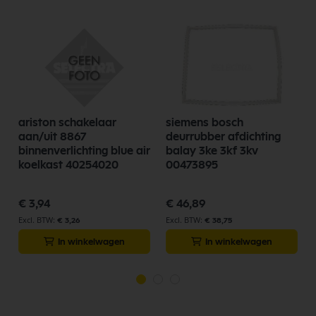
ariston schakelaar
siemens bosch
aan/uit 8867
deurrubber afdichting
binnenverlichting blue air
balay 3ke 3kf 3kv
koelkast 40254020
00473895
€ 3,94
€ 46,89
€ 3,26
€ 38,75
In winkelwagen
In winkelwagen