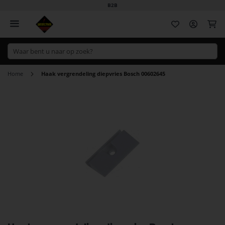
B2B
Wi
Home
Haak vergrendeling diepvries Bosch 00602645
Ga
naar
het
einde
van
de
afbeeldingen-
gallerij
Ga