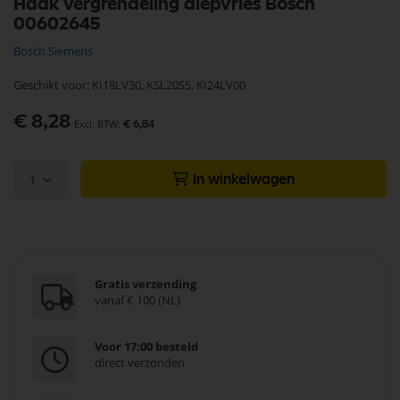
Haak vergrendeling diepvries Bosch
naar
00602645
het
begin
Bosch Siemens
van
de
Geschikt voor: KI18LV30, KSL20S5, KI24LV00
afbeeldingen-
gallerij
€ 8,28
€ 6,84
1
In winkelwagen
Gratis verzending
vanaf € 100 (NL)
Voor 17:00 besteld
direct verzonden