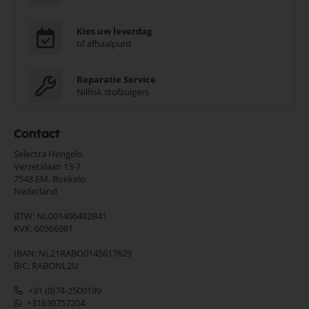
Kies uw leverdag
of afhaalpunt
Reparatie Service
Nilfisk stofzuigers
Contact
Selectra Hengelo
Verzetslaan 13-7
7548 EM,
Boekelo
Nederland
BTW: NL001406482B41
KVK: 60566981
IBAN: NL21RABO0145617629
BIC: RABONL2U
+31 (0)74-2500199
+31630757204