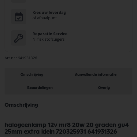
Kies uw leverdag
of afhaalpunt
Reparatie Service
Nilfisk stofzuigers
Art.nr.
641931326
Omschrijving
Aanvullende informatie
Beoordelingen
Overig
Omschrijving
halogeenlamp 12v mr8 20w 20 graden gu4
25mm extra klein 720325931 641931326