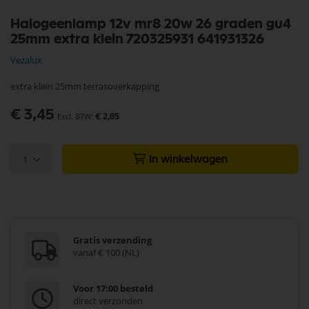
Ga
Halogeenlamp 12v mr8 20w 26 graden gu4
naar
25mm extra klein 720325931 641931326
het
begin
Vezalux
van
de
extra klein 25mm terrasoverkapping
afbeeldingen-
gallerij
€ 3,45
€ 2,85
1
In winkelwagen
Gratis verzending
vanaf € 100 (NL)
Voor 17:00 besteld
direct verzonden