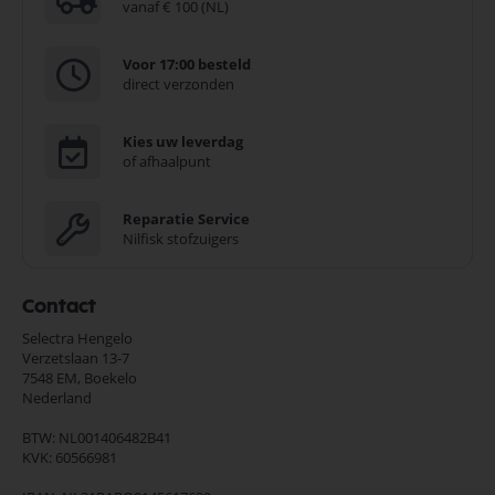
vanaf € 100 (NL)
Voor 17:00 besteld
direct verzonden
Kies uw leverdag
of afhaalpunt
Reparatie Service
Nilfisk stofzuigers
Contact
Selectra Hengelo
Verzetslaan 13-7
7548 EM,
Boekelo
Nederland
BTW: NL001406482B41
KVK: 60566981