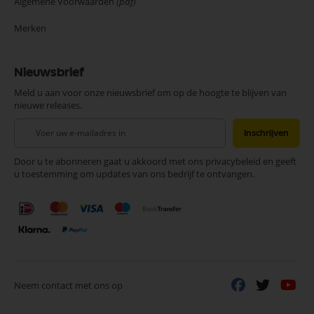
Algemene Voorwaarden
(pdf)
Merken
Nieuwsbrief
Meld u aan voor onze nieuwsbrief om op de hoogte te blijven van
nieuwe releases.
Abonneer
Inschrijven
u
op
Door u te abonneren gaat u akkoord met ons privacybeleid en geeft
onze
u toestemming om updates van ons bedrijf te ontvangen.
nieuwsbrief
Neem contact met ons op