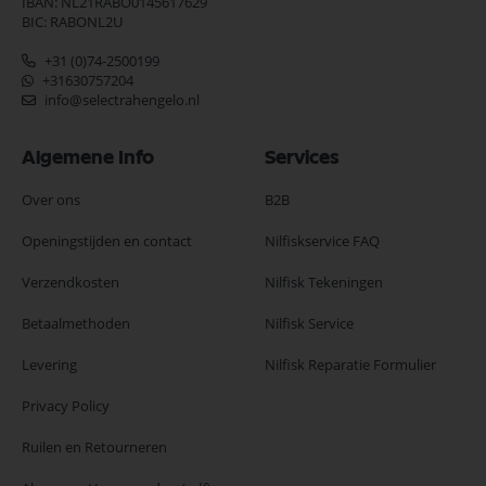
IBAN: NL21RABO0145617629
BIC: RABONL2U
+31 (0)74-2500199
+31630757204
info@selectrahengelo.nl
Algemene Info
Services
Over ons
B2B
Openingstijden en contact
Nilfiskservice FAQ
Verzendkosten
Nilfisk Tekeningen
Betaalmethoden
Nilfisk Service
Levering
Nilfisk Reparatie Formulier
Privacy Policy
Ruilen en Retourneren