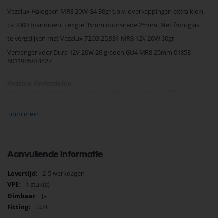
Vezalux Halogeen MR8 20W G4 30gr t.b.v. overkappingen extra klein
ca 2000 branduren. Lengte 35mm doorsnede 25mm. Met frontglas
te vergelijken met Vezalux 72.03.25.931 MR8 12V 20W 30gr
Vervanger voor Dura 12V 20W 26 graden GU4 MR8 25mm 01853
8011905814427
Vezalux Onderdelen
Koop nu de Halogeenlamp 12v mr8 20w 26 graden gu4 25mm extra
klein 720325931 641931326 van het merk Vezalux. Vezalux Onderdelen
staat bekend om betrouwbaarheid en kwaliteit. Bij Selectra Hengelo
Toon meer
vindt u een breed assortiment met snelle levering en scherpe prijzen.
Ontdek het gemak van online bestellen en ervaar de kwaliteit van
Vezalux Onderdelen.
Bekijk meer Vezalux Onderdelen
Aanvullende informatie
Meer
2-5 werkdagen
informatie
1 stuk(s)
Ja
GU4