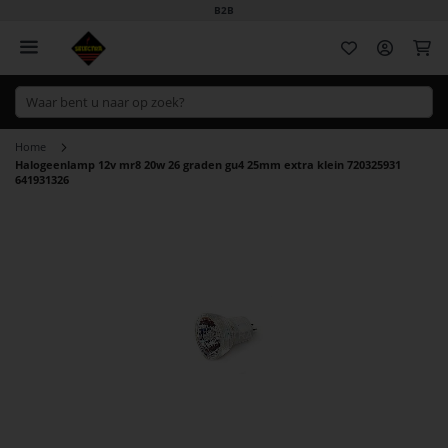
B2B
Wi
Home
Halogeenlamp 12v mr8 20w 26 graden gu4 25mm extra klein 720325931
641931326
Ga
naar
het
einde
van
de
afbeeldingen-
gallerij