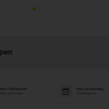
lpen
Voor 17:00 besteld
Kies uw leverdag
direct verzonden
of afhaalpunt