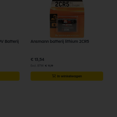
V Batterij
Ansmann batterij lithium 2CR5
€ 13,54
€ 11,19
In winkelwagen