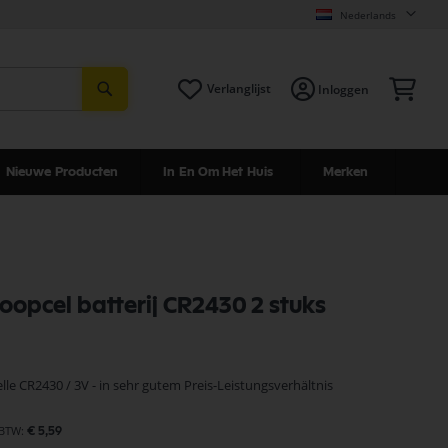
Nederlands
Zoeken
Win
Verlanglijst
Inloggen
Nieuwe Producten
In En Om Het Huis
Merken
noopcel batterij CR2430 2 stuks
le CR2430 / 3V - in sehr gutem Preis-Leistungsverhältnis
€ 5,59