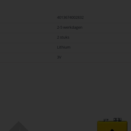
4013674002832
2-5 werkdagen
2 stuks
Lithium
3V