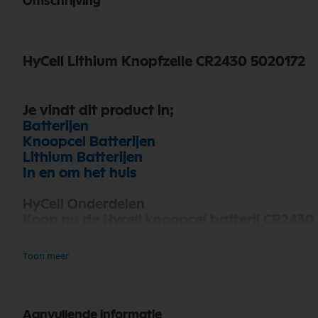
Omschrijving
HyCell Lithium Knopfzelle CR2430 5020172
Je vindt dit product in;
Batterijen
Knoopcel Batterijen
Lithium Batterijen
In en om het huis
HyCell Onderdelen
Koop nu de Hycell knoopcel batterij CR2430
diverse toepassingen. Bij Selectra Hengelo vi
betrouwbaarheid van HyCell Onderdelen va
Toon meer
Bekijk meer HyCell Onderdelen
Aanvullende informatie