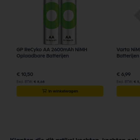
GP ReCyko AA 2600mAh NiMH
Varta Ni
Oplaadbare Batterijen
Batterije
€ 10,50
€ 6,99
€ 8,68
€ 5
In winkelwagen