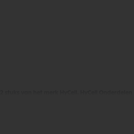
 2 stuks van het merk HyCell. HyCell Onderdele
ndt u een uitgebreid assortiment, scherpe prijze
ndaag nog en bestel eenvoudig online.