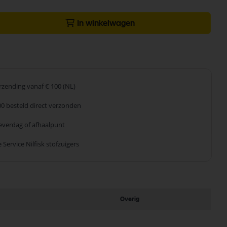
In winkelwagen
erzending
vanaf € 100 (NL)
00 besteld
direct verzonden
leverdag
of afhaalpunt
 Service
Nilfisk stofzuigers
Overig