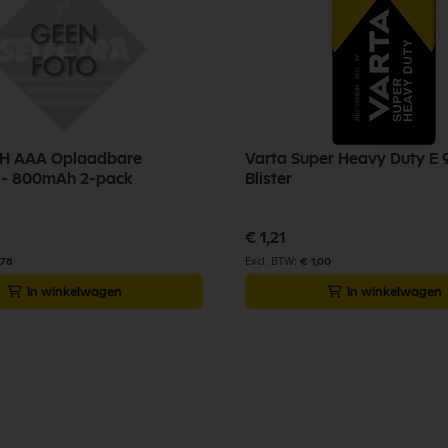
MH AAA Oplaadbare
Varta Super Heavy Duty E 9
n - 800mAh 2-pack
Blister
€ 1,21
,78
€ 1,00
In winkelwagen
In winkelwagen