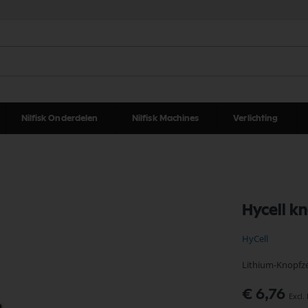
Nilfisk Onderdelen
Nilfisk Machines
Verlichting
Hycell k
HyCell
Lithium-Knopfzel
€ 6,76