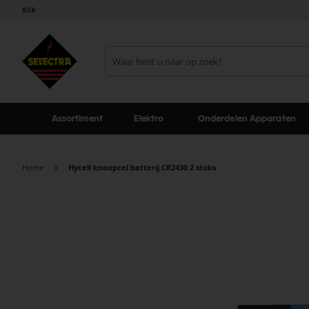
B2B
Assortiment
Elektro
Onderdelen Apparaten
Home
Hycell knoopcel batterij CR2430 2 stuks
Ga
naar
het
einde
van
de
afbeeldingen-
gallerij