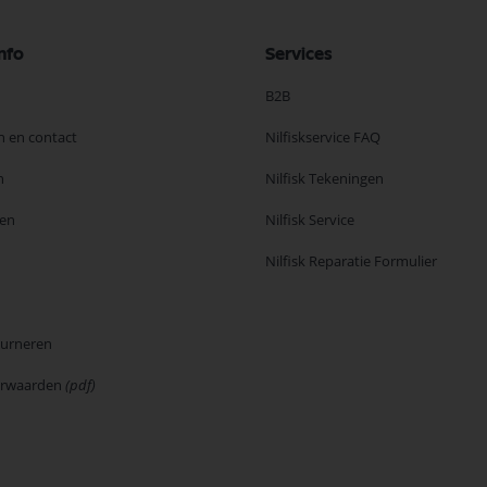
nfo
Services
B2B
n en contact
Nilfiskservice FAQ
n
Nilfisk Tekeningen
en
Nilfisk Service
Nilfisk Reparatie Formulier
ourneren
orwaarden
(pdf)