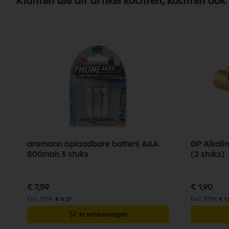
Klanten die dit artikel kochten, kochten ook
ansmann oplaadbare batterij AAA
GP Alkalin
800mah 3 stuks
(2 stuks)
€ 7,59
€ 1,90
€ 6,27
€ 1,
In winkelwagen