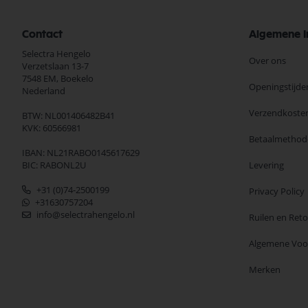
Contact
Algemene I
Selectra Hengelo
Over ons
Verzetslaan 13-7
7548 EM,
Boekelo
Openingstijde
Nederland
Verzendkoste
BTW: NL001406482B41
KVK: 60566981
Betaalmethod
IBAN: NL21RABO0145617629
BIC: RABONL2U
Levering
+31 (0)74-2500199
Privacy Policy
+31630757204
info@selectrahengelo.nl
Ruilen en Ret
Algemene Vo
Merken