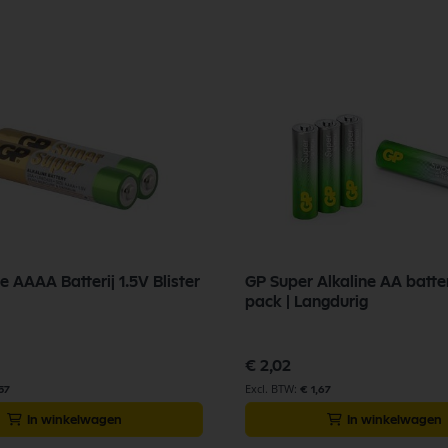
e AAAA Batterij 1.5V Blister
GP Super Alkaline AA batter
pack | Langdurig
€ 2,02
57
€ 1,67
In winkelwagen
In winkelwagen