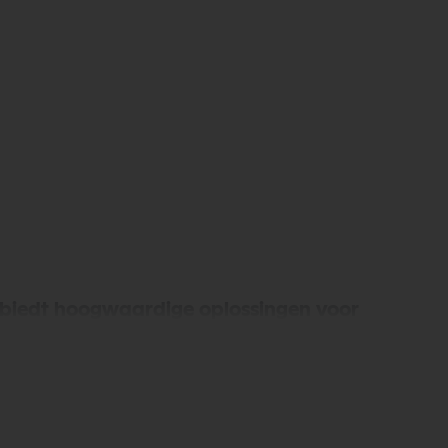
n biedt hoogwaardige oplossingen voor
n, en snelle levering. Ontdek de kwaliteit en