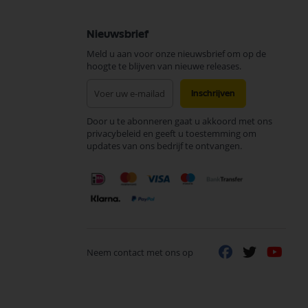
Nieuwsbrief
Meld u aan voor onze nieuwsbrief om op de
hoogte te blijven van nieuwe releases.
Abonneer
Inschrijven
u
op
Door u te abonneren gaat u akkoord met ons
onze
privacybeleid en geeft u toestemming om
nieuwsbrief
updates van ons bedrijf te ontvangen.
Neem contact met ons op