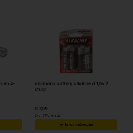
ijen 4-
ansmann batterij alkaline d 1,5v 2
B
stuks
€
€ 7,59
€ 6,27
In winkelwagen