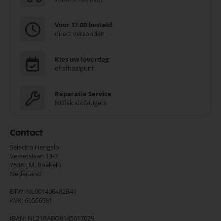
Voor 17:00 besteld
direct verzonden
Kies uw leverdag
of afhaalpunt
Reparatie Service
Nilfisk stofzuigers
Contact
Selectra Hengelo
Verzetslaan 13-7
7548 EM,
Boekelo
Nederland
BTW: NL001406482B41
KVK: 60566981
IBAN: NL21RABO0145617629