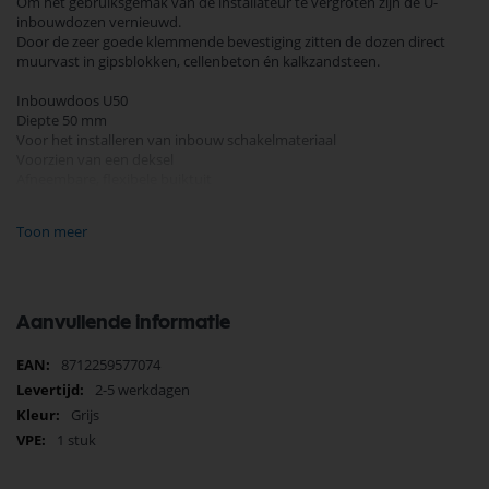
Om het gebruiksgemak van de installateur te vergroten zijn de U-
inbouwdozen vernieuwd.
Door de zeer goede klemmende bevestiging zitten de dozen direct
muurvast in gipsblokken, cellenbeton én kalkzandsteen.
Inbouwdoos U50
Diepte 50 mm
Voor het installeren van inbouw schakelmateriaal
Voorzien van een deksel
Afneembare, flexibele buiktuit
Geschikt voor buis 16, 19 en 20 mm
Bevestigingsschroefjes M3 x 20 mm
Toon meer
360 graden draaibare ring
Halogeenvrij
Merk: Attema
Afmetingen: 82 x 50 mm
Aanvullende informatie
Meer
8712259577074
informatie
2-5 werkdagen
Grijs
1 stuk