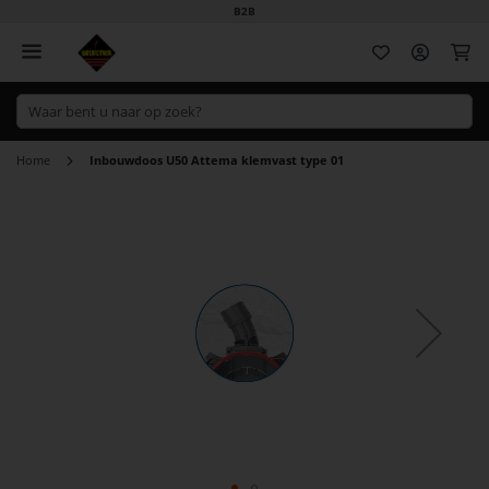
B2B
Wi
Home
Inbouwdoos U50 Attema klemvast type 01
Ga
naar
het
einde
van
de
afbeeldingen-
gallerij