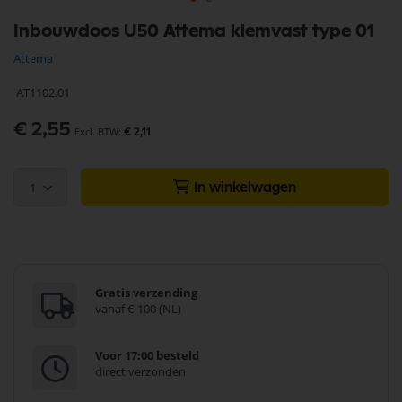
Ga
Inbouwdoos U50 Attema klemvast type 01
naar
het
Attema
begin
van
AT1102.01
de
afbeeldingen-
€ 2,55
gallerij
€ 2,11
1
In winkelwagen
Gratis verzending
vanaf € 100 (NL)
Voor 17:00 besteld
direct verzonden