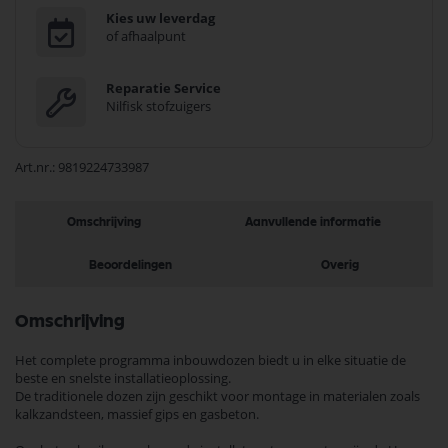
Kies uw leverdag
of afhaalpunt
Reparatie Service
Nilfisk stofzuigers
Art.nr.
9819224733987
Omschrijving
Aanvullende informatie
Beoordelingen
Overig
Omschrijving
Het complete programma inbouwdozen biedt u in elke situatie de
beste en snelste installatieoplossing.
De traditionele dozen zijn geschikt voor montage in materialen zoals
kalkzandsteen, massief gips en gasbeton.