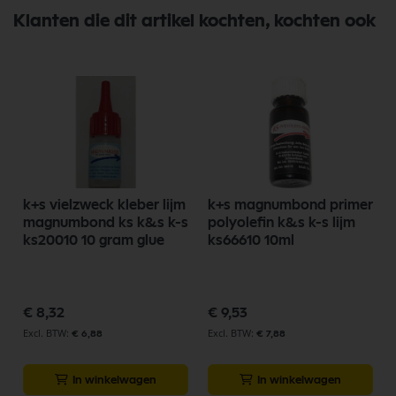
Klanten die dit artikel kochten, kochten ook
m
k+s vielzweck kleber lijm
k+s magnumbond primer
s
magnumbond ks k&s k-s
polyolefin k&s k-s lijm
ks20010 10 gram glue
ks66610 10ml
€ 8,32
€ 9,53
€ 6,88
€ 7,88
In winkelwagen
In winkelwagen