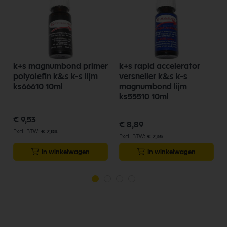
k+s magnumbond primer
k+s rapid accelerator
polyolefin k&s k-s lijm
versneller k&s k-s
ks66610 10ml
magnumbond lijm
-
ks55510 10ml
€ 9,53
€ 8,89
€ 7,88
€ 7,35
In winkelwagen
In winkelwagen