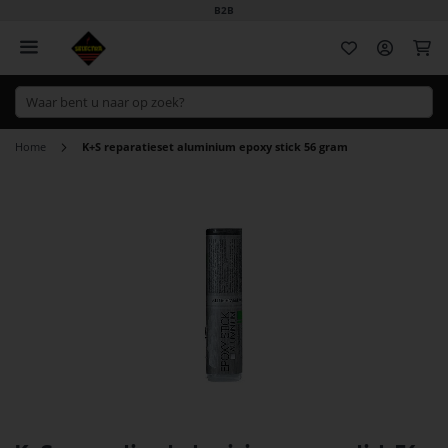
B2B
Wi
Home
K+S reparatieset aluminium epoxy stick 56 gram
Ga
naar
het
einde
van
de
afbeeldingen-
gallerij
Ga