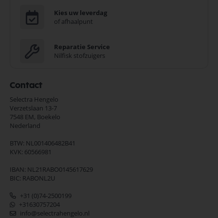
Kies uw leverdag
of afhaalpunt
Reparatie Service
Nilfisk stofzuigers
Contact
Selectra Hengelo
Verzetslaan 13-7
7548 EM,
Boekelo
Nederland
BTW: NL001406482B41
KVK: 60566981
IBAN: NL21RABO0145617629
BIC: RABONL2U
+31 (0)74-2500199
+31630757204
info@selectrahengelo.nl