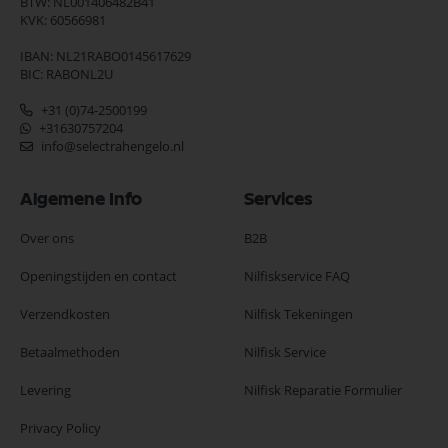
BTW: NL001406482B41
KVK: 60566981
IBAN: NL21RABO0145617629
BIC: RABONL2U
+31 (0)74-2500199
+31630757204
info@selectrahengelo.nl
Algemene Info
Services
Over ons
B2B
Openingstijden en contact
Nilfiskservice FAQ
Verzendkosten
Nilfisk Tekeningen
Betaalmethoden
Nilfisk Service
Levering
Nilfisk Reparatie Formulier
Privacy Policy