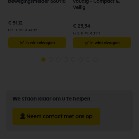
bewegingsmelder 660116
voudig - Compact &
Veilig
€ 51,12
€ 25,54
€ 42,25
€ 21,11
In winkelwagen
In winkelwagen
We staan klaar om u te helpen
Neem contact met ons op