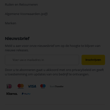
Ruilen en Retourneren
Algemene Voorwaarden
(pdf)
Merken
Nieuwsbrief
Meld u aan voor onze nieuwsbrief om op de hoogte te blijven van
nieuwe releases.
Abonneer
Inschrijven
u
op
Door u te abonneren gaat u akkoord met ons privacybeleid en geeft
onze
u toestemming om updates van ons bedrijf te ontvangen.
nieuwsbrief