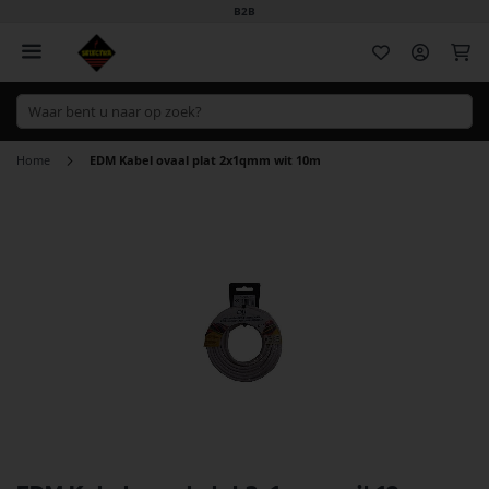
B2B
Wi
Home
EDM Kabel ovaal plat 2x1qmm wit 10m
Ga
naar
het
einde
van
de
afbeeldingen-
gallerij
Ga