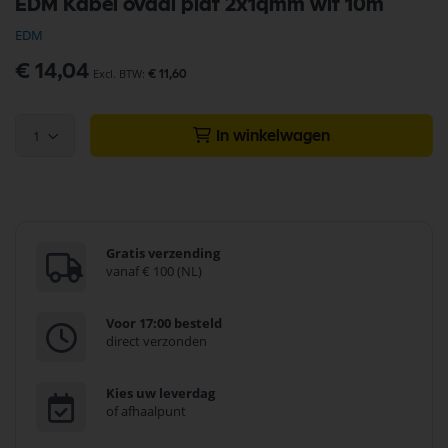
EDM Kabel ovaal plat 2x1qmm wit 10m
naar
het
EDM
begin
van
€ 14,04
€ 11,60
de
afbeeldingen-
gallerij
1
In winkelwagen
Gratis verzending
vanaf € 100 (NL)
Voor 17:00 besteld
direct verzonden
Kies uw leverdag
of afhaalpunt