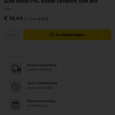
EDM Rond PVC Kabel 3x1qmm 10m Wit
naar
het
EDM
begin
van
€ 16,64
€ 13,75
de
afbeeldingen-
gallerij
1
In winkelwagen
Gratis verzending
vanaf € 100 (NL)
Voor 17:00 besteld
direct verzonden
Kies uw leverdag
of afhaalpunt