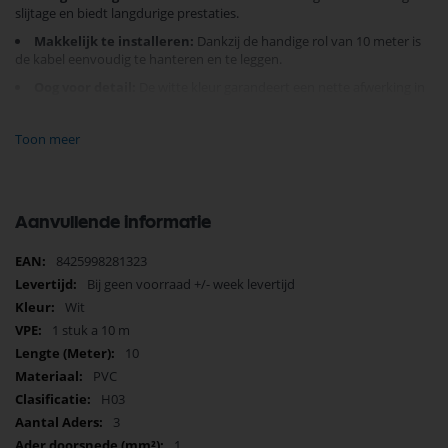
slijtage en biedt langdurige prestaties.
Makkelijk te installeren:
Dankzij de handige rol van 10 meter is
de kabel eenvoudig te hanteren en te leggen.
Oog voor detail:
De witte kleur garandeert een nette afwerking in
elk interieur.
Toon meer
Met zijn hoogwaardige constructie en betrouwbare prestaties is deze
EDM kabel de perfecte keuze voor wie een betrouwbare elektrische
installatie nodig heeft. Bestel vandaag nog en ervaar het verschil!
Aanvullende informatie
Meer
8425998281323
informatie
Bij geen voorraad +/- week levertijd
Wit
1 stuk a 10 m
10
PVC
H03
3
1