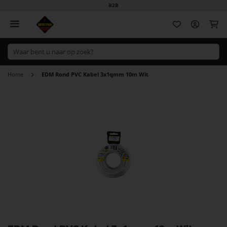
B2B
Wi
Home
EDM Rond PVC Kabel 3x1qmm 10m Wit
Ga
naar
het
einde
van
de
afbeeldingen-
gallerij
Ga