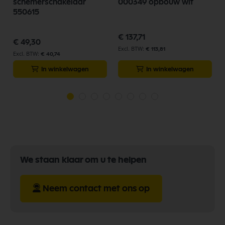
schemerschakelaar
000349 opbouw wit
550615
€ 137,71
€ 49,30
€ 113,81
€ 40,74
In winkelwagen
In winkelwagen
We staan klaar om u te helpen
Neem contact met ons op