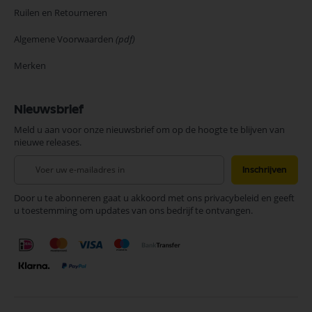
Ruilen en Retourneren
Algemene Voorwaarden
(pdf)
Merken
Nieuwsbrief
Meld u aan voor onze nieuwsbrief om op de hoogte te blijven van
nieuwe releases.
Abonneer
Inschrijven
u
op
Door u te abonneren gaat u akkoord met ons privacybeleid en geeft
onze
u toestemming om updates van ons bedrijf te ontvangen.
nieuwsbrief