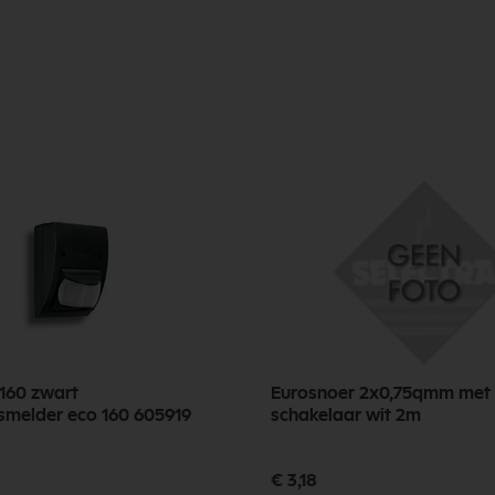
2160 zwart
Eurosnoer 2x0,75qmm met
melder eco 160 605919
schakelaar wit 2m
€ 3,18