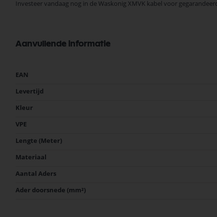
Investeer vandaag nog in de Waskonig XMVK kabel voor gegarandeerde
Aanvullende informatie
Meer
EAN
informatie
Levertijd
Kleur
VPE
Lengte (Meter)
Materiaal
Aantal Aders
Ader doorsnede (mm²)