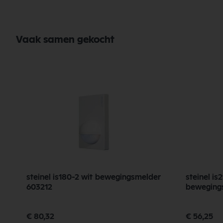
Vaak samen gekocht
steinel is180-2 wit bewegingsmelder
steinel is
603212
bewegings
€ 80,32
€ 56,25