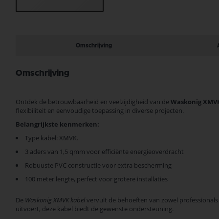
Ga
naar
het
begin
Omschrijving
van
de
afbeeldingen-
Omschrijving
gallerij
Ontdek de betrouwbaarheid en veelzijdigheid van de
Waskonig XMVK
flexibiliteit en eenvoudige toepassing in diverse projecten.
Belangrijkste kenmerken:
Type kabel: XMVK.
3 aders van 1,5 qmm voor efficiënte energieoverdracht
Robuuste PVC constructie voor extra bescherming
100 meter lengte, perfect voor grotere installaties
De
Waskonig XMVK kabel
vervult de behoeften van zowel professionals a
uitvoert, deze kabel biedt de gewenste ondersteuning.