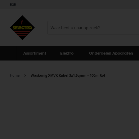
B2B
Assortiment
Elektro
Onderdelen Apparaten
Home
Waskonig XMVK Kabel 3x1,5qmm - 100m Rol
Ga
naar
het
einde
van
de
afbeeldingen-
gallerij