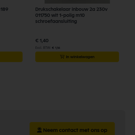
8189
Drukschakelaar inbouw 2a 230v
G
011750 wit 1-polig m10
N
schroefaansluiting
€
€ 1,40
€ 1,16
In winkelwagen
Neem contact met ons op