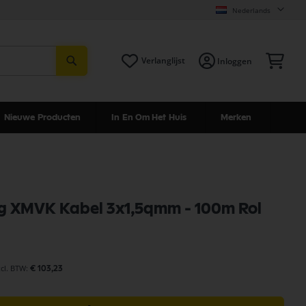
Nederlands
Zoeken
Win
Verlanglijst
Inloggen
Nieuwe Producten
In En Om Het Huis
Merken
g XMVK Kabel 3x1,5qmm - 100m Rol
€ 103,23