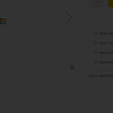
1
Gratis v
Voor 17:
Kies uw 
Reparatie
Art.nr.
6862470