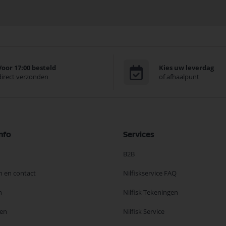
Voor 17:00 besteld
Kies uw leverdag
direct verzonden
of afhaalpunt
nfo
Services
B2B
n en contact
Nilfiskservice FAQ
n
Nilfisk Tekeningen
en
Nilfisk Service