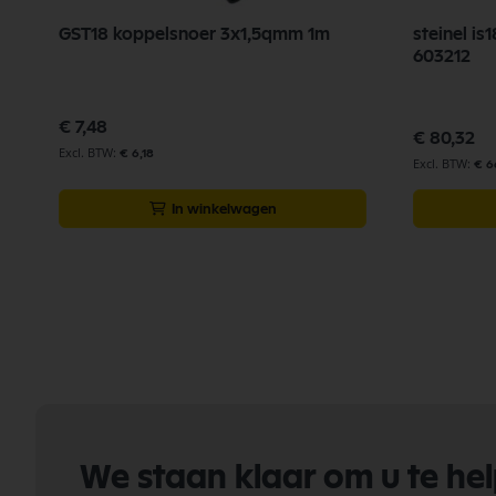
GST18 koppelsnoer 3x1,5qmm 1m
steinel is180-2 wit
603212
€ 7,48
€ 80,32
€ 6,18
€ 6
In winkelwagen
We staan klaar om u te he