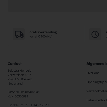
Gratis verzending
vanaf € 100 (NL)
Contact
Algemene I
Selectra Hengelo
Over ons
Verzetslaan 13-7
7548 EM,
Boekelo
Openingstijde
Nederland
Verzendkoste
BTW: NL001406482B41
KVK: 60566981
Betaalmethod
IBAN: NL21RABO0145617629