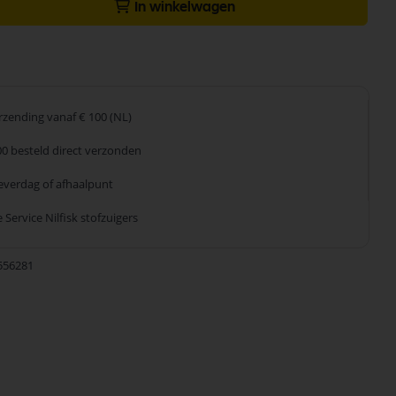
In winkelwagen
erzending
vanaf € 100 (NL)
00 besteld
direct verzonden
leverdag
of afhaalpunt
 Service
Nilfisk stofzuigers
556281