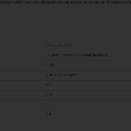
 topkwaliteit en zorgvuldige afwerking.
Bestel nu
en ervaar moeiteloze be
4018730182466
Bij geen voorraad +/- week levertijd
Grijs
1 stuk a 100 meter
100
PVC
3
1,5