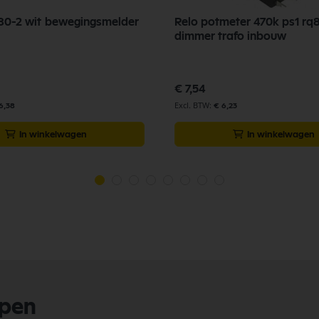
 bewegingsmelder
Relo potmeter 470k ps1 rq
dimmer trafo inbouw
€ 7,54
6,38
€ 6,23
In winkelwagen
In winkelwagen
lpen