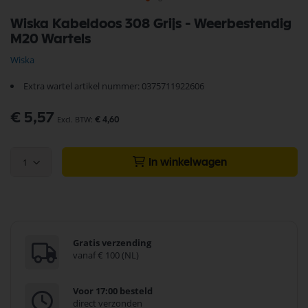
Ga
Wiska Kabeldoos 308 Grijs - Weerbestendig
naar
M20 Wartels
het
begin
Wiska
van
de
Extra wartel artikel nummer: 0375711922606
afbeeldingen-
gallerij
€ 5,57
€ 4,60
1
In winkelwagen
Gratis verzending
vanaf € 100 (NL)
Voor 17:00 besteld
direct verzonden