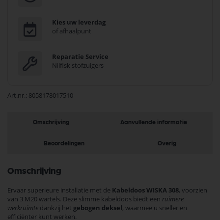
Kies uw leverdag
of afhaalpunt
Reparatie Service
Nilfisk stofzuigers
Art.nr.
8058178017510
Omschrijving
Aanvullende informatie
Beoordelingen
Overig
Omschrijving
Ervaar superieure installatie met de
Kabeldoos WISKA 308
, voorzien
van 3 M20 wartels. Deze slimme kabeldoos biedt een
ruimere
werkruimte
dankzij het
gebogen deksel
, waarmee u sneller en
efficiënter kunt werken.