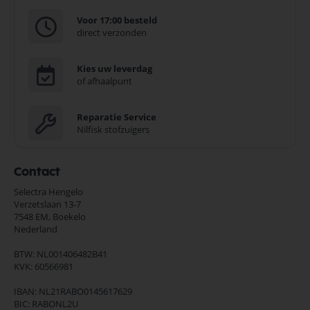
Voor 17:00 besteld
direct verzonden
Kies uw leverdag
of afhaalpunt
Reparatie Service
Nilfisk stofzuigers
Contact
Selectra Hengelo
Verzetslaan 13-7
7548 EM,
Boekelo
Nederland
BTW: NL001406482B41
KVK: 60566981
IBAN: NL21RABO0145617629
BIC: RABONL2U