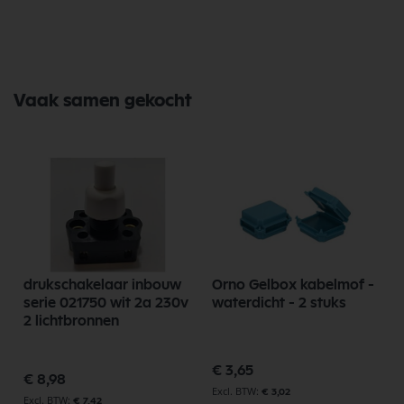
Vaak samen gekocht
drukschakelaar inbouw
Orno Gelbox kabelmof -
serie 021750 wit 2a 230v
waterdicht - 2 stuks
2 lichtbronnen
€ 3,65
€ 8,98
€ 3,02
€ 7,42