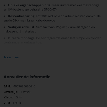
Unieke eigenschappen
: 10% meer ruimte met weerbestendige
en UV-bestendige behuizing (IP66/67).
Kostenbesparing
: Tot 30% reduktie op arbeidskosten dankzij de
snelle Clixx membraankabeldoorvoer.
Veilig en robuust
: Gemaakt van
slagvast
, vlamvertragend en
halogeenvrij materiaal.
Directe montage
: De geïntegreerde draad laat simpel en zonder
contramoer montages toe.
Compleet pakket
: Inclusief 3 M20 wartels voor moeiteloze
installatie.
Toon meer
Deze kabeldoos is ideaal voor buitentoepassingen, ontworpen om te
presteren onder extreme omstandigheden. Kies voor de
betrouwbaarheid en het gemak van de Wiska Kabeldoos 308 en ervaar
het verschil in installatiegemak.
Bestel nu
en optimaliseer uw
Aanvullende informatie
installatieproces met
Wiska's innovatieve oplossingen
.
Meer
4007685626446
informatie
1 week
Grijs
1 stuk