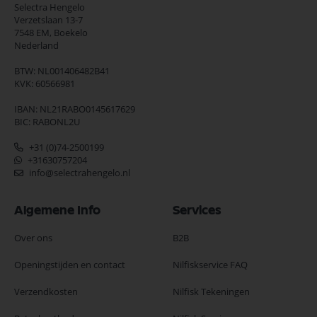
Selectra Hengelo
Verzetslaan 13-7
7548 EM,
Boekelo
Nederland
BTW: NL001406482B41
KVK: 60566981
IBAN: NL21RABO0145617629
BIC: RABONL2U
+31 (0)74-2500199
+31630757204
info@selectrahengelo.nl
Algemene Info
Services
Over ons
B2B
Openingstijden en contact
Nilfiskservice FAQ
Verzendkosten
Nilfisk Tekeningen