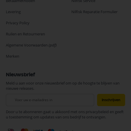
Betaalmethoden
Nilfisk Service
Levering
Nilfisk Reparatie Formulier
Privacy Policy
Ruilen en Retourneren
Algemene Voorwaarden
(pdf)
Merken
Nieuwsbrief
Meld u aan voor onze nieuwsbrief om op de hoogte te blijven van
nieuwe releases.
Abonneer
Inschrijven
u
op
Door u te abonneren gaat u akkoord met ons privacybeleid en geeft
onze
u toestemming om updates van ons bedrijf te ontvangen.
nieuwsbrief