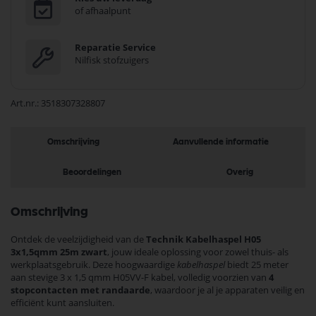
of afhaalpunt
Reparatie Service
Nilfisk stofzuigers
Art.nr.
3518307328807
Omschrijving
Aanvullende informatie
Beoordelingen
Overig
Omschrijving
Ontdek de veelzijdigheid van de
Technik Kabelhaspel H05
3x1,5qmm 25m zwart
, jouw ideale oplossing voor zowel thuis- als
werkplaatsgebruik. Deze hoogwaardige
kabelhaspel
biedt 25 meter
aan stevige 3 x 1,5 qmm H05VV-F kabel, volledig voorzien van
4
stopcontacten met randaarde
, waardoor je al je apparaten veilig en
efficiënt kunt aansluiten.