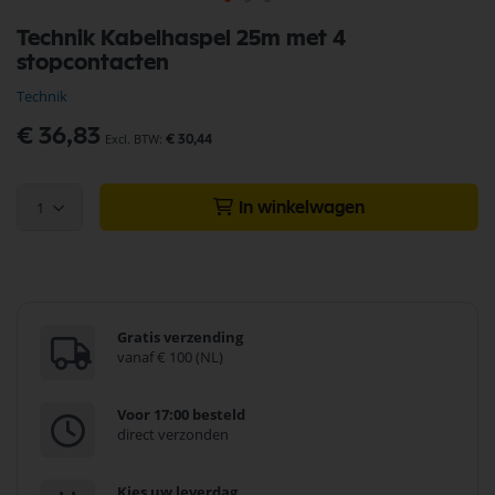
Ga
Technik Kabelhaspel 25m met 4
naar
stopcontacten
het
begin
Technik
van
de
€ 36,83
€ 30,44
afbeeldingen-
gallerij
1
In winkelwagen
Gratis verzending
vanaf € 100 (NL)
Voor 17:00 besteld
direct verzonden
Kies uw leverdag