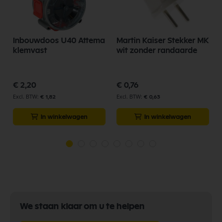
r
Inbouwdoos U40 Attema
Martin Kaiser Stekker MK
klemvast
wit zonder randaarde
€ 2,20
€ 0,76
€ 1,82
€ 0,63
In winkelwagen
In winkelwagen
We staan klaar om u te helpen