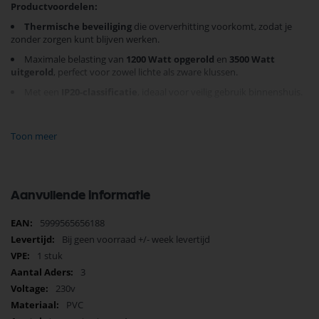
Productvoordelen:
Thermische beveiliging
die oververhitting voorkomt, zodat je
zonder zorgen kunt blijven werken.
Maximale belasting van
1200 Watt opgerold
en
3500 Watt
uitgerold
, perfect voor zowel lichte als zware klussen.
Met een
IP20-classificatie
, ideaal voor veilig gebruik binnenshuis.
Gemaakt van duurzaam
PVC
en goedgekeurd met de
CE
veiligheidsmarkering
.
Toon meer
Of je nu extra lengte nodig hebt voor je gereedschap of gewoon
betrouwbare stroom wilt bij het tuinieren, deze kabelhaspel biedt de
flexibiliteit en kracht die je zoekt. Kies voor
Technik
en geniet van een
efficiënte werkplek met veilige stroomvoorziening.
Aanvullende informatie
Zorg ervoor dat je nooit meer zonder voldoende stopcontacten zit —
Meer
5999565656188
bestel vandaag nog
en profiteer van ultieme betrouwbaarheid en
informatie
gemak!
Bij geen voorraad +/- week levertijd
1 stuk
3
230v
PVC