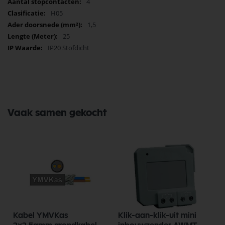
4
H05
1,5
25
IP20 Stofdicht
Vaak samen gekocht
Kabel YMVKas
Klik-aan-klik-uit mini