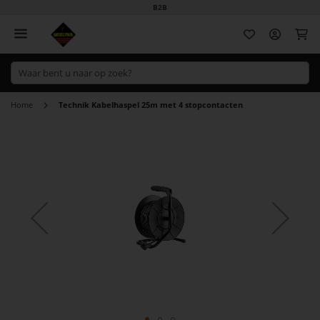
B2B
Wi
Home
Technik Kabelhaspel 25m met 4 stopcontacten
Ga
naar
het
einde
van
de
afbeeldingen-
gallerij