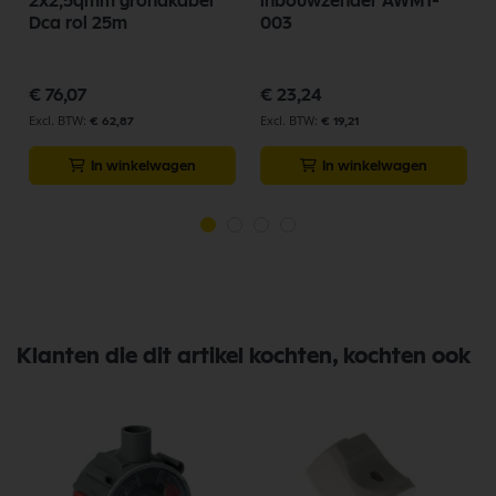
2x2,5qmm grondkabel
inbouwzender AWMT-
Dca rol 25m
003
€ 76,07
€ 23,24
€ 62,87
€ 19,21
In winkelwagen
In winkelwagen
Klanten die dit artikel kochten, kochten ook