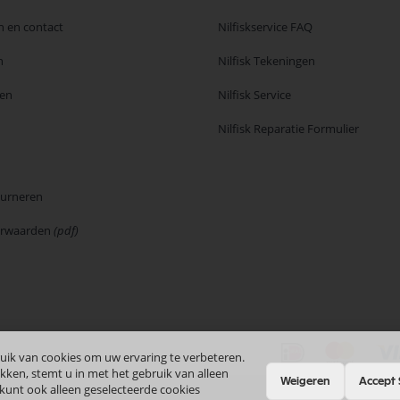
n en contact
Nilfiskservice FAQ
n
Nilfisk Tekeningen
en
Nilfisk Service
Nilfisk Reparatie Formulier
ourneren
orwaarden
(pdf)
uik van cookies om uw ervaring te verbeteren.
kken, stemt u in met het gebruik van alleen
Weigeren
Accept 
 kunt ook alleen geselecteerde cookies