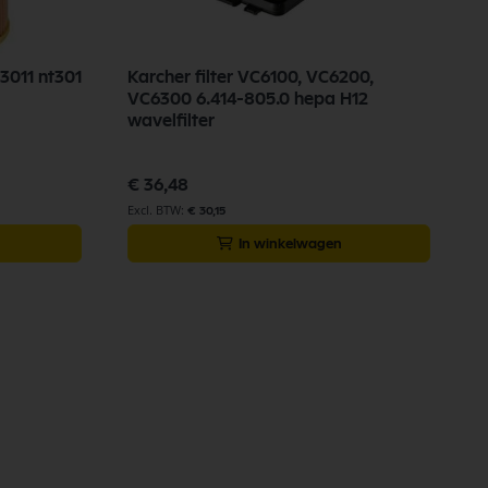
k3011 nt301
Karcher filter VC6100, VC6200,
VC6300 6.414-805.0 hepa H12
wavelfilter
€ 36,48
€ 30,15
In winkelwagen