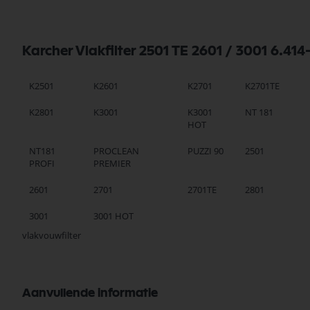
Karcher Vlakfilter 2501 TE 2601 / 3001 6.414
K2501
K2601
K2701
K2701TE
K2801
K3001
K3001
NT 181
HOT
NT181
PROCLEAN
PUZZI 90
2501
PROFI
PREMIER
2601
2701
2701TE
2801
3001
3001 HOT
vlakvouwfilter
Aanvullende informatie