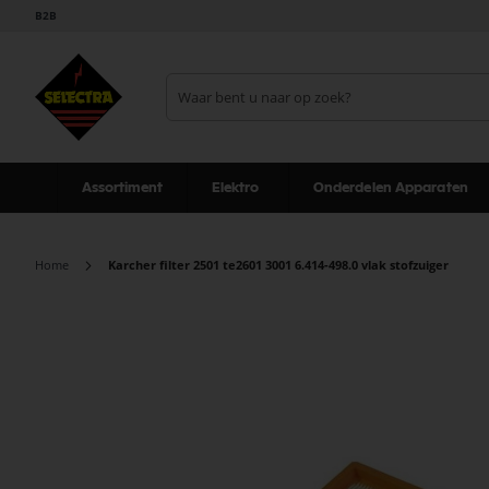
B2B
Assortiment
Elektro
Onderdelen Apparaten
Home
Karcher filter 2501 te2601 3001 6.414-498.0 vlak stofzuiger
Ga
naar
het
einde
van
de
afbeeldingen-
gallerij