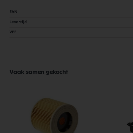
Meer
EAN
informatie
Levertijd
VPE
Vaak samen gekocht