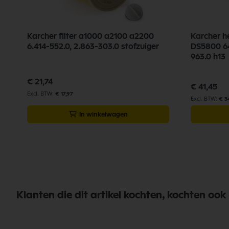
Karcher filter a1000 a2100 a2200
Karcher h
6.414-552.0, 2.863-303.0 stofzuiger
DS5800 64
963.0 h13
€ 21,74
€ 41,45
€ 17,97
€ 3
In winkelwagen
Klanten die dit artikel kochten, kochten ook