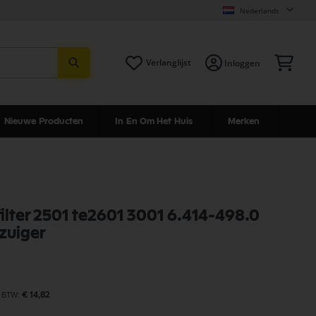
Nederlands
Zoeken
Win
Verlanglijst
Inloggen
Nieuwe Producten
In En Om Het Huis
Merken
filter 2501 te2601 3001 6.414-498.0
fzuiger
€ 14,82