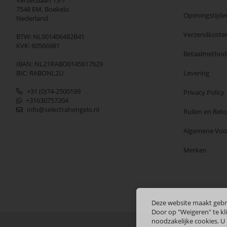
Verzetslaan 13-7
7548 EM,
Boekelo
Openingstijde
Nederland
Verzendkoste
BTW: NL001406482B41
KVK: 60566981
Betaalmethod
IBAN: NL21RABO0145617629
BIC: RABONL2U
Levering
+31 (0)74-2500199
Privacy Policy
+31630757204
info@selectrahengelo.nl
Ruilen en Ret
Algemene Vo
Merken
Deze website maakt gebr
Door op "Weigeren" te kli
noodzakelijke cookies. U