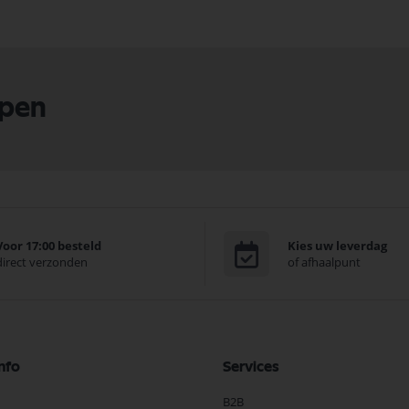
lpen
Voor 17:00 besteld
Kies uw leverdag
direct verzonden
of afhaalpunt
nfo
Services
B2B