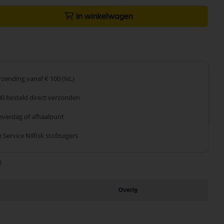
In winkelwagen
erzending
vanaf € 100 (NL)
00 besteld
direct verzonden
leverdag
of afhaalpunt
 Service
Nilfisk stofzuigers
0
Overig