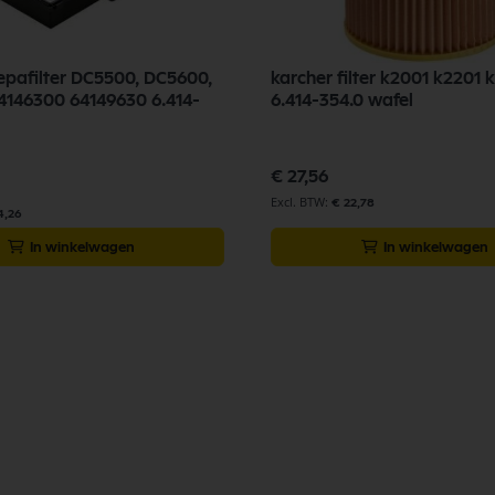
epafilter DC5500, DC5600,
karcher filter k2001 k2201 
146300 64149630 6.414-
6.414-354.0 wafel
€ 27,56
€ 22,78
4,26
In winkelwagen
In winkelwagen