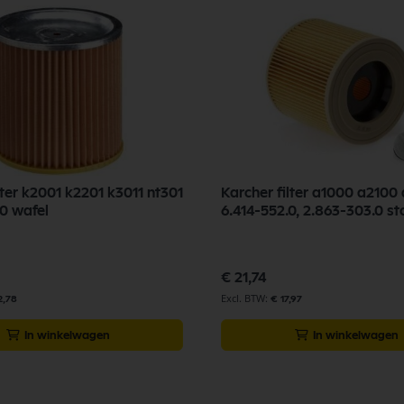
lter k2001 k2201 k3011 nt301
Karcher filter a1000 a2100
.0 wafel
6.414-55
€ 21,74
2,78
€ 17,97
In winkelwagen
In winkelwagen