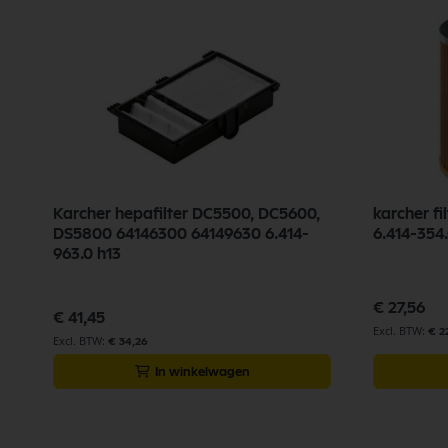
Karcher hepafilter DC5500, DC5600,
karcher fi
DS5800 64146300 64149630 6.414-
6.414-354
963.0 h13
€ 27,56
€ 41,45
€ 2
€ 34,26
In winkelwagen