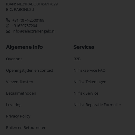
IBAN: NL21RABO0145617629
BIC: RABONL2U
+31 (0)74-2500199
+31630757204
info@selectrahengelo.nl
Algemene Info
Services
Over ons
B2B
Openingstijden en contact
Nilfiskservice FAQ
Verzendkosten
Nilfisk Tekeningen
Betaalmethoden
Nilfisk Service
Levering
Nilfisk Reparatie Formulier
Privacy Policy
Ruilen en Retourneren