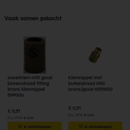
Vaak samen gekocht
snoerklem m10 goud
Klemnippel met
binnendraad fitting
buitendraad M10
brons klemnippel
brons/goud 6551830
59900n
€ 0,51
€ 0,51
€ 0,42
€ 0,42
In winkelwagen
In winkelwagen