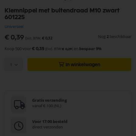
Ga
Klemnippel met buitendraad M10 zwart
naar
601225
het
begin
Universeel
van
de
Nog
2
beschikbaar
€ 0,39
€ 0,32
afbeeldingen-
gallerij
Koop 500 voor
en
bespaar
9
%
€ 0,35
€ 0,29
1
In winkelwagen
Gratis verzending
vanaf € 100 (NL)
Voor 17:00 besteld
direct verzonden