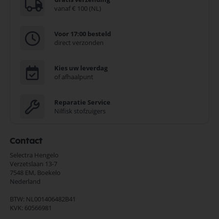
vanaf € 100 (NL)
Voor 17:00 besteld
direct verzonden
Kies uw leverdag
of afhaalpunt
Reparatie Service
Nilfisk stofzuigers
Contact
Selectra Hengelo
Verzetslaan 13-7
7548 EM,
Boekelo
Nederland
BTW: NL001406482B41
KVK: 60566981