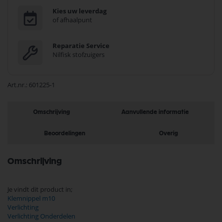
Kies uw leverdag
of afhaalpunt
Reparatie Service
Nilfisk stofzuigers
Art.nr.
601225-1
Omschrijving
Aanvullende informatie
Beoordelingen
Overig
Omschrijving
Je vindt dit product in;
Klemnippel m10
Verlichting
Verlichting Onderdelen