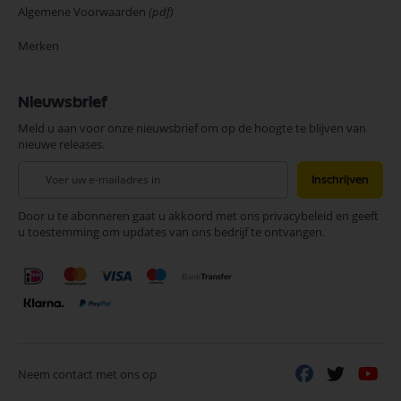
Algemene Voorwaarden
(pdf)
Merken
Nieuwsbrief
Meld u aan voor onze nieuwsbrief om op de hoogte te blijven van
nieuwe releases.
Abonneer
Inschrijven
u
op
Door u te abonneren gaat u akkoord met ons privacybeleid en geeft
onze
u toestemming om updates van ons bedrijf te ontvangen.
nieuwsbrief
Neem contact met ons op