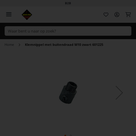
B2B
Wi
Home
Klemnippel met buitendraad M10 zwart 601225
Ga
naar
het
einde
van
de
afbeeldingen-
gallerij