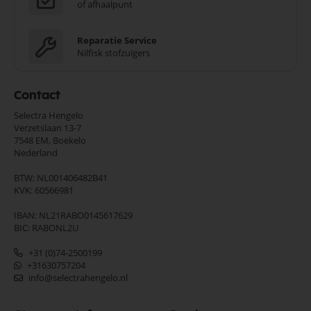
of afhaalpunt
Reparatie Service
Nilfisk stofzuigers
Contact
Selectra Hengelo
Verzetslaan 13-7
7548 EM,
Boekelo
Nederland
BTW: NL001406482B41
KVK: 60566981
IBAN: NL21RABO0145617629
BIC: RABONL2U
+31 (0)74-2500199
+31630757204
info@selectrahengelo.nl