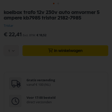
Ga
koelbox trafo 12v 230v auto omvormer 5
naar
ampere kb7985 tristar 2182-7985
het
begin
Tristar
van
de
€ 22,41
€ 18,52
afbeeldingen-
gallerij
1
In winkelwagen
Gratis verzending
vanaf € 100 (NL)
Voor 17:00 besteld
direct verzonden