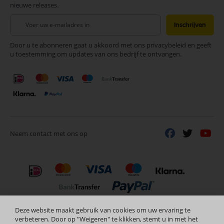
nieuwe releases.
Abonneer
Inschrijven
u
op
Door u te abonneren gaat u akkoord met ons privacybeleid en geeft
onze
u toestemming om updates van ons bedrijf te ontvangen.
nieuwsbrief
Neem contact met ons op
Deze website maakt gebruik van cookies om uw ervaring te
Nederlands
Copyright © 2024 Selectra Hengelo
verbeteren. Door op "Weigeren" te klikken, stemt u in met het