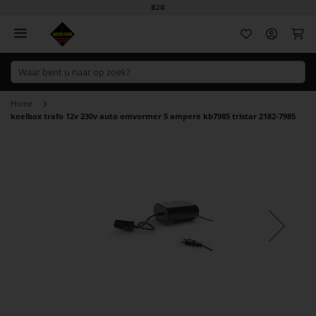
B2B
Wi
Home
koelbox trafo 12v 230v auto omvormer 5 ampere kb7985 tristar 2182-7985
Ga
naar
het
einde
van
de
afbeeldingen-
gallerij