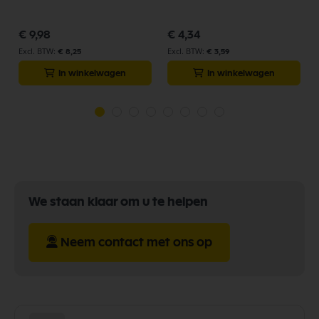
3 stuks
€ 9,98
€ 4,34
€ 8,25
€ 3,59
In winkelwagen
In winkelwagen
We staan klaar om u te helpen
Neem contact met ons op