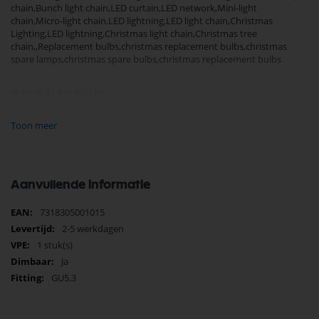
chain,Bunch light chain,LED curtain,LED network,Mini-light
chain,Micro-light chain,LED lightning,LED light chain,Christmas
Lighting,LED lightning,Christmas light chain,Christmas tree
chain,,Replacement bulbs,christmas replacement bulbs,christmas
spare lamps,christmas spare bulbs,christmas replacement bulbs
Je vindt dit product in;
Kerstverlichting
kerst reservelampjes
Toon meer
KonstSmide Onderdelen
Koop nu de konstsmide 12v 18w gu4 mr11 35mm 5001-010
reservelampje kerstmis van het merk KonstSmide. KonstSmide
Onderdelen biedt hoogwaardige oplossingen voor diverse
Aanvullende informatie
toepassingen. Bij Selectra Hengelo vindt u een uitgebreid assortiment,
scherpe prijzen, en snelle levering. Ontdek de kwaliteit en
Meer
7318305001015
betrouwbaarheid van KonstSmide Onderdelen vandaag nog en bestel
informatie
2-5 werkdagen
eenvoudig online.
1 stuk(s)
Bekijk meer KonstSmide Onderdelen
Ja
GU5.3