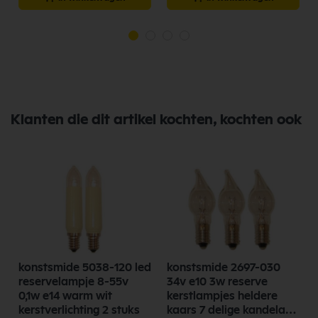
Klanten die dit artikel kochten, kochten ook
konstsmide 5038-120 led
konstsmide 2697-030
reservelampje 8-55v
34v e10 3w reserve
0,1w e14 warm wit
kerstlampjes heldere
s
kerstverlichting 2 stuks
kaars 7 delige kandelaar