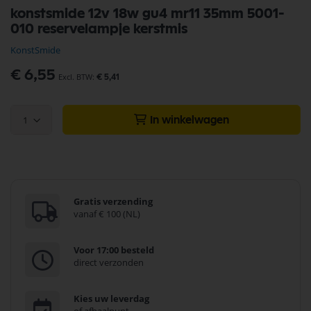
Ga
konstsmide 12v 18w gu4 mr11 35mm 5001-
naar
010 reservelampje kerstmis
het
begin
KonstSmide
van
de
€ 6,55
€ 5,41
afbeeldingen-
gallerij
1
In winkelwagen
Gratis verzending
vanaf € 100 (NL)
Voor 17:00 besteld
direct verzonden
Kies uw leverdag