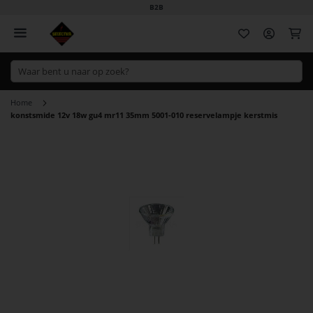
B2B
Wi
Home
konstsmide 12v 18w gu4 mr11 35mm 5001-010 reservelampje kerstmis
Ga
naar
het
einde
van
de
afbeeldingen-
gallerij