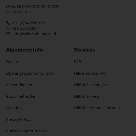
IBAN: NL21RABO0145617629
BIC: RABONL2U
+31 (0)74-2500199
+31630757204
info@selectrahengelo.nl
Algemene Info
Services
Over ons
B2B
Openingstijden en contact
Nilfiskservice FAQ
Verzendkosten
Nilfisk Tekeningen
Betaalmethoden
Nilfisk Service
Levering
Nilfisk Reparatie Formulier
Privacy Policy
Ruilen en Retourneren