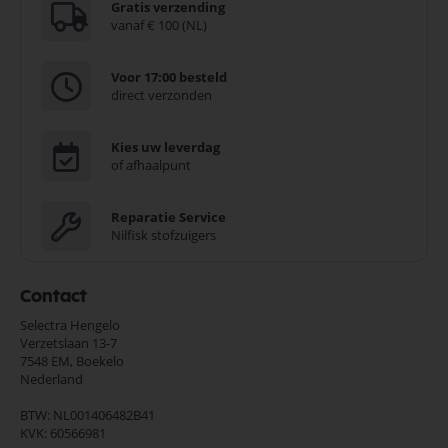
Gratis verzending
vanaf € 100 (NL)
Voor 17:00 besteld
direct verzonden
Kies uw leverdag
of afhaalpunt
Reparatie Service
Nilfisk stofzuigers
Contact
Selectra Hengelo
Verzetslaan 13-7
7548 EM,
Boekelo
Nederland
BTW: NL001406482B41
KVK: 60566981