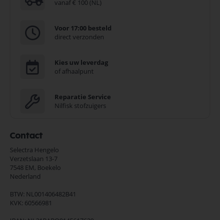
vanaf € 100 (NL)
Voor 17:00 besteld
direct verzonden
Kies uw leverdag
of afhaalpunt
Reparatie Service
Nilfisk stofzuigers
Contact
Selectra Hengelo
Verzetslaan 13-7
7548 EM,
Boekelo
Nederland
BTW: NL001406482B41
KVK: 60566981