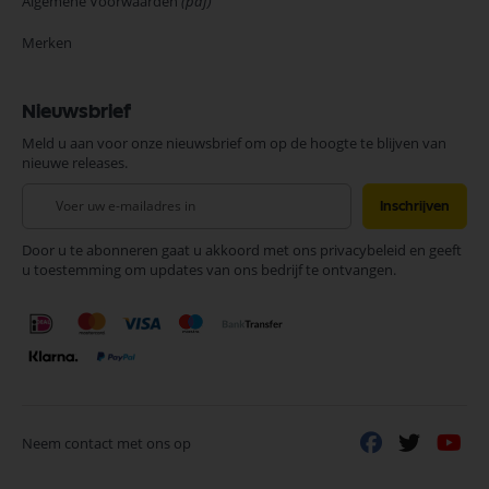
Algemene Voorwaarden
(pdf)
Merken
Nieuwsbrief
Meld u aan voor onze nieuwsbrief om op de hoogte te blijven van
nieuwe releases.
Abonneer
Inschrijven
u
op
Door u te abonneren gaat u akkoord met ons privacybeleid en geeft
onze
u toestemming om updates van ons bedrijf te ontvangen.
nieuwsbrief
Neem contact met ons op