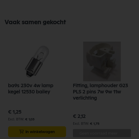
Vaak samen gekocht
ba9s 230v 4w lamp
Fitting, lamphouder G23
K
kegel 12530 bailey
PLS 2 pins 7w 9w 11w
verlichting
€ 1,25
€ 2,12
€ 1,03
€ 1,75
In winkelwagen
Geen voorraad meer