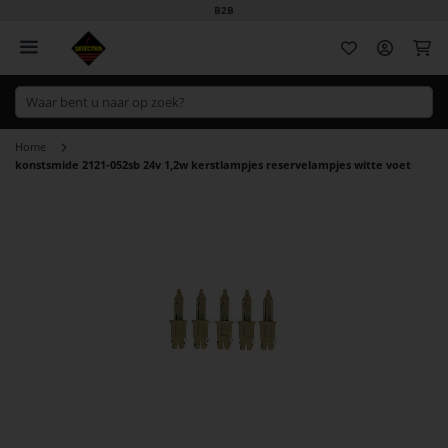
B2B
Wi
Home
konstsmide 2121-052sb 24v 1,2w kerstlampjes reservelampjes witte voet
Ga
naar
het
einde
van
de
afbeeldingen-
gallerij