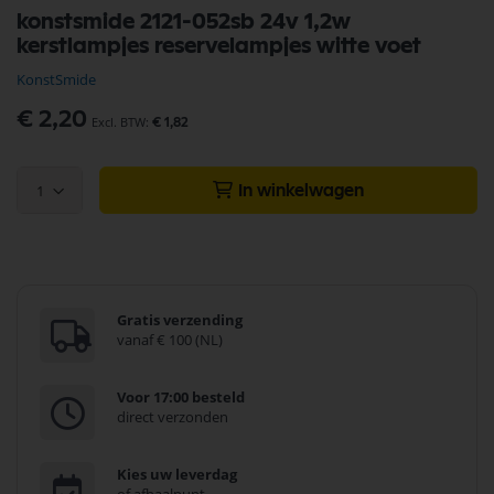
Ga
konstsmide 2121-052sb 24v 1,2w
naar
kerstlampjes reservelampjes witte voet
het
begin
KonstSmide
van
de
€ 2,20
€ 1,82
afbeeldingen-
gallerij
1
In winkelwagen
Gratis verzending
vanaf € 100 (NL)
Voor 17:00 besteld
direct verzonden
Kies uw leverdag