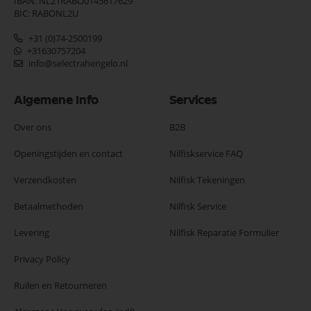
IBAN: NL21RABO0145617629
BIC: RABONL2U
+31 (0)74-2500199
+31630757204
info@selectrahengelo.nl
Algemene Info
Services
Over ons
B2B
Openingstijden en contact
Nilfiskservice FAQ
Verzendkosten
Nilfisk Tekeningen
Betaalmethoden
Nilfisk Service
Levering
Nilfisk Reparatie Formulier
Privacy Policy
Ruilen en Retourneren