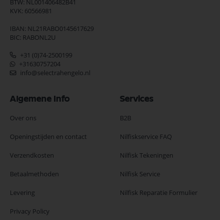
BTW: NL001406482B41
KVK: 60566981
IBAN: NL21RABO0145617629
BIC: RABONL2U
+31 (0)74-2500199
+31630757204
info@selectrahengelo.nl
Algemene Info
Services
Over ons
B2B
Openingstijden en contact
Nilfiskservice FAQ
Verzendkosten
Nilfisk Tekeningen
Betaalmethoden
Nilfisk Service
Levering
Nilfisk Reparatie Formulier
Privacy Policy