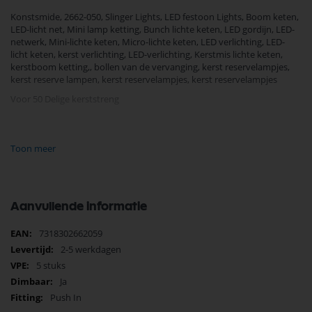
Konstsmide, 2662-050, Slinger Lights, LED festoon Lights, Boom keten,
LED-licht net, Mini lamp ketting, Bunch lichte keten, LED gordijn, LED-
netwerk, Mini-lichte keten, Micro-lichte keten, LED verlichting, LED-
licht keten, kerst verlichting, LED-verlichting, Kerstmis lichte keten,
kerstboom ketting,, bollen van de vervanging, kerst reservelampjes,
kerst reserve lampen, kerst reservelampjes, kerst reservelampjes
Voor 50 Delige kerststreng
Je vindt dit product in;
Verlichting
Toon meer
Kerstverlichting
kerst reservelampjes
KonstSmide Onderdelen
Koop nu de konstsmide 2662-050 5 volt helder groene voet hexagon
Aanvullende informatie
steek 0,7w reserve kerstlampje 5 stuks van het merk KonstSmide.
KonstSmide Onderdelen biedt hoogwaardige oplossingen voor
Meer
7318302662059
diverse toepassingen. Bij Selectra Hengelo vindt u een uitgebreid
informatie
2-5 werkdagen
assortiment, scherpe prijzen, en snelle levering. Ontdek de kwaliteit en
5 stuks
betrouwbaarheid van KonstSmide Onderdelen vandaag nog en bestel
eenvoudig online.
Ja
Push In
Bekijk meer KonstSmide Onderdelen