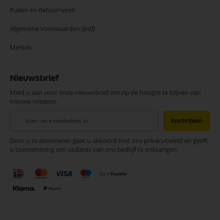
Ruilen en Retourneren
Algemene Voorwaarden
(pdf)
Merken
Nieuwsbrief
Meld u aan voor onze nieuwsbrief om op de hoogte te blijven van
nieuwe releases.
Abonneer
Inschrijven
u
op
Door u te abonneren gaat u akkoord met ons privacybeleid en geeft
onze
u toestemming om updates van ons bedrijf te ontvangen.
nieuwsbrief