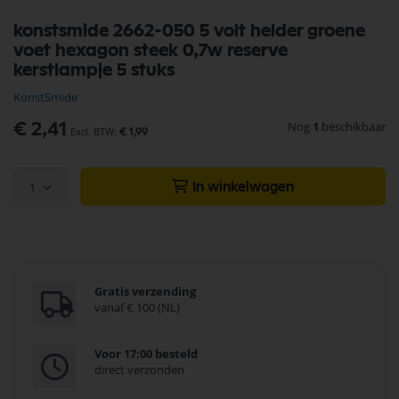
Ga
konstsmide 2662-050 5 volt helder groene
naar
voet hexagon steek 0,7w reserve
het
begin
kerstlampje 5 stuks
van
KonstSmide
de
afbeeldingen-
Nog
1
beschikbaar
€ 2,41
gallerij
€ 1,99
1
In winkelwagen
Gratis verzending
vanaf € 100 (NL)
Voor 17:00 besteld
direct verzonden