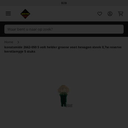
B2B
Wi
Home
konstsmide 2662-050 5 volt helder groene voet hexagon steek 0,7w reserve
kerstlampje 5 stuks
Ga
naar
het
einde
van
de
afbeeldingen-
gallerij