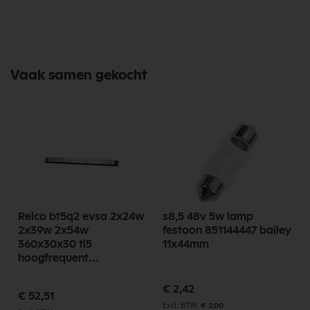
Vaak samen gekocht
Relco bt5q2 evsa 2x24w
s8,5 48v 5w lamp
2x39w 2x54w
festoon 851144447 bailey
360x30x30 tl5
11x44mm
hoogfrequent
voorschakelapparaat
trafo vv RN2112
€ 2,42
€ 52,51
€ 2,00