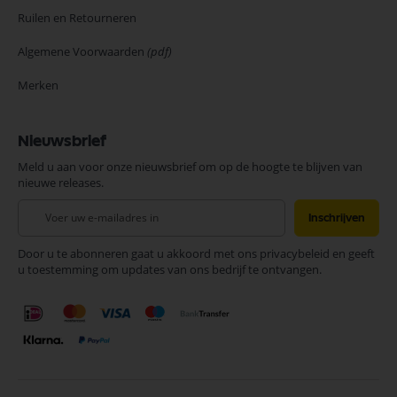
Ruilen en Retourneren
Algemene Voorwaarden
(pdf)
Merken
Nieuwsbrief
Meld u aan voor onze nieuwsbrief om op de hoogte te blijven van
nieuwe releases.
Abonneer
Inschrijven
u
op
Door u te abonneren gaat u akkoord met ons privacybeleid en geeft
onze
u toestemming om updates van ons bedrijf te ontvangen.
nieuwsbrief