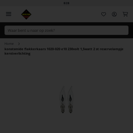
B2B
Wi
Home
konstsmide flakkerkaars 1020-020 e10 230volt 1,5watt 2 st reservelampje
kerstverlichting
Ga
naar
het
einde
van
de
afbeeldingen-
gallerij