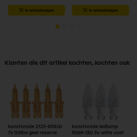
In winkelwagen
In winkelwagen
Klanten die dit artikel kochten, kochten ook
g
konstsmide 2125-858sb
konstsmide ledlamp
7v 0.98w geel reserve
5069-130 3v witte voet