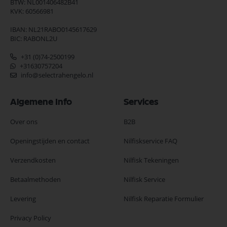
BTW: NL001406482B41
KVK: 60566981
IBAN: NL21RABO0145617629
BIC: RABONL2U
+31 (0)74-2500199
+31630757204
info@selectrahengelo.nl
Algemene Info
Services
Over ons
B2B
Openingstijden en contact
Nilfiskservice FAQ
Verzendkosten
Nilfisk Tekeningen
Betaalmethoden
Nilfisk Service
Levering
Nilfisk Reparatie Formulier
Privacy Policy