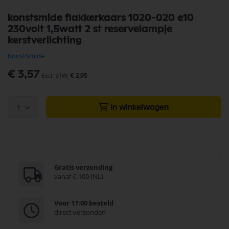
Ga
konstsmide flakkerkaars 1020-020 e10
naar
230volt 1,5watt 2 st reservelampje
het
begin
kerstverlichting
van
KonstSmide
de
afbeeldingen-
€ 3,57
gallerij
€ 2,95
1
In winkelwagen
Gratis verzending
vanaf € 100 (NL)
Voor 17:00 besteld
direct verzonden