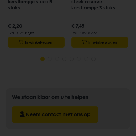
kerstlampje steek 5
steek reserve
stuks
kerstlampje 3 stuks
€ 2,20
€ 7,45
€ 1,82
€ 6,16
In winkelwagen
In winkelwagen
We staan klaar om u te helpen
Neem contact met ons op