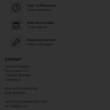
Voor 17:00 besteld
direct verzonden
Kies uw leverdag
of afhaalpunt
Reparatie Service
Nilfisk stofzuigers
Contact
Selectra Hengelo
Verzetslaan 13-7
7548 EM,
Boekelo
Nederland
BTW: NL001406482B41
KVK: 60566981
IBAN: NL21RABO0145617629
BIC: RABONL2U