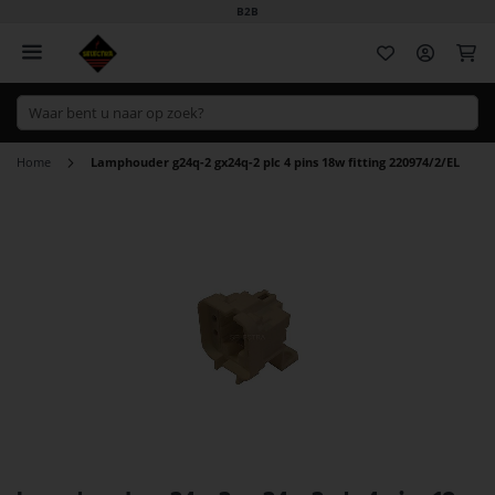
B2B
Wi
Home
Lamphouder g24q-2 gx24q-2 plc 4 pins 18w fitting 220974/2/EL
Ga
naar
het
einde
van
de
afbeeldingen-
gallerij
Ga