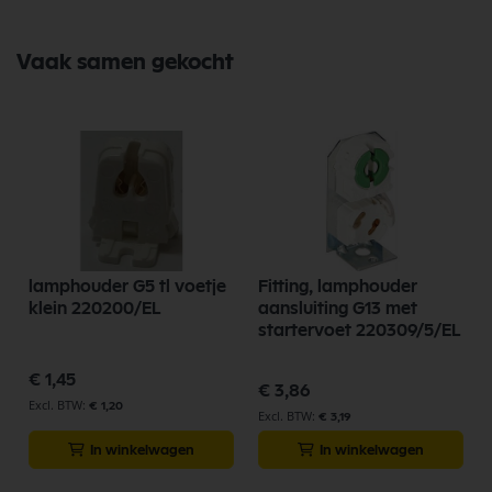
Vaak samen gekocht
lamphouder G5 tl voetje
Fitting, lamphouder
klein 220200/EL
aansluiting G13 met
startervoet 220309/5/EL
€ 1,45
€ 3,86
€ 1,20
€ 3,19
In winkelwagen
In winkelwagen