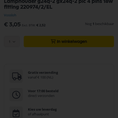
Lamphouder g24q-2 gx24q-2 plc 4 pins 18w
naar
fitting 220974/2/EL
het
begin
Vossloh
van
de
Nog
1
beschikbaar
€ 3,05
€ 2,52
afbeeldingen-
gallerij
1
In winkelwagen
Gratis verzending
vanaf € 100 (NL)
Voor 17:00 besteld
direct verzonden
Kies uw leverdag
of afhaalpunt