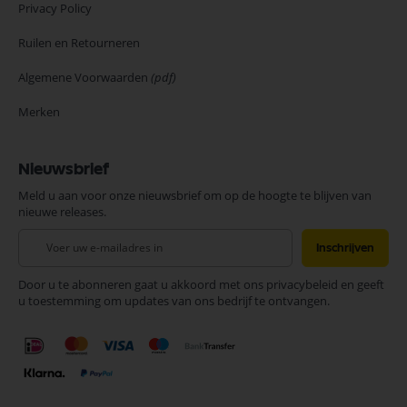
Privacy Policy
Ruilen en Retourneren
Algemene Voorwaarden
(pdf)
Merken
Nieuwsbrief
Meld u aan voor onze nieuwsbrief om op de hoogte te blijven van
nieuwe releases.
Abonneer
Inschrijven
u
op
Door u te abonneren gaat u akkoord met ons privacybeleid en geeft
onze
u toestemming om updates van ons bedrijf te ontvangen.
nieuwsbrief