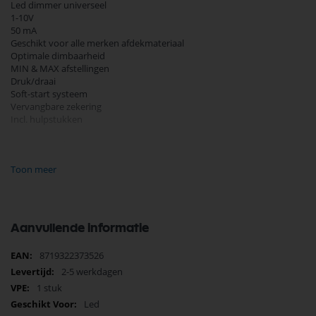
Led dimmer universeel
1-10V
50 mA
Geschikt voor alle merken afdekmateriaal
Optimale dimbaarheid
MIN & MAX afstellingen
Druk/draai
Soft-start systeem
Vervangbare zekering
Incl. hulpstukken
Algemene informatie
Artikelnummer: ECO-DIM.12
Toon meer
Spanning & stroomsterkte: 1-10V & 50mA
Bediening: Druk/draai
Verpakking: Per stuk verpakt
Aanvullende informatie
Geschikte merken afdekmateriaal:
Kopp
Meer
8719322373526
Berker by Hager
informatie
Busch-Jaeger
2-5 werkdagen
Gira
1 stuk
JUNG
Led
Merten by Schneider