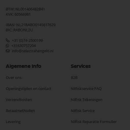
BTW: NL001406482B41
KVK: 60566981
IBAN: NL21RABO0145617629
BIC: RABONL2U
+31 (0)74-2500199
+31630757204
info@selectrahengelo.nl
Algemene Info
Services
Over ons
B2B
Openingstijden en contact
Nilfiskservice FAQ
Verzendkosten
Nilfisk Tekeningen
Betaalmethoden
Nilfisk Service
Levering
Nilfisk Reparatie Formulier