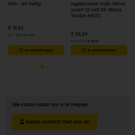
10m - 4G Veilig
ingebouwde trafo 150va
zwart 12 volt 35-150va
Tradim 31072
€ 13,32
€ 36,24
€ 11,01
€ 29,95
In winkelwagen
In winkelwagen
We staan klaar om u te helpen
Neem contact met ons op