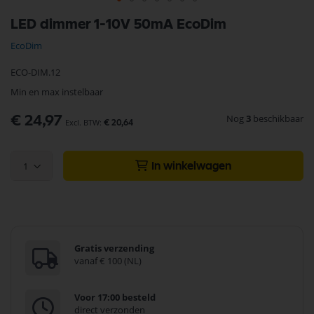
Ga
LED dimmer 1-10V 50mA EcoDim
naar
het
EcoDim
begin
van
ECO-DIM.12
de
afbeeldingen-
Min en max instelbaar
gallerij
Nog
3
beschikbaar
€ 24,97
€ 20,64
1
In winkelwagen
Gratis verzending
vanaf € 100 (NL)
Voor 17:00 besteld
direct verzonden