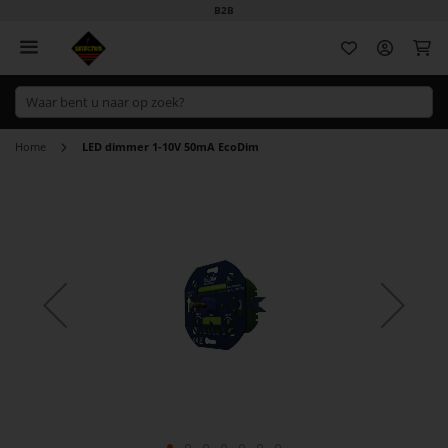
B2B
Wi
Home
LED dimmer 1-10V 50mA EcoDim
Ga
naar
het
einde
van
de
afbeeldingen-
gallerij