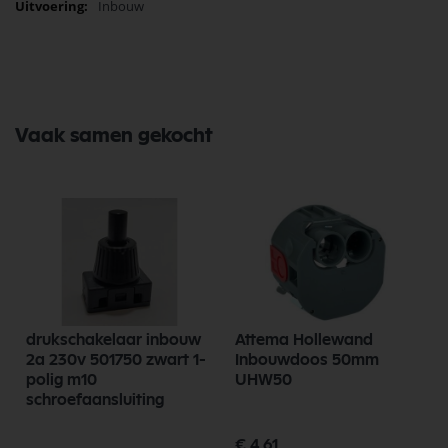
Inbouw
Niko
PEHA
Afmetingen: 71x71x25 mm
Vaak samen gekocht
drukschakelaar inbouw
Attema Hollewand
n
2a 230v 501750 zwart 1-
Inbouwdoos 50mm
polig m10
UHW50
schroefaansluiting
€ 4,61