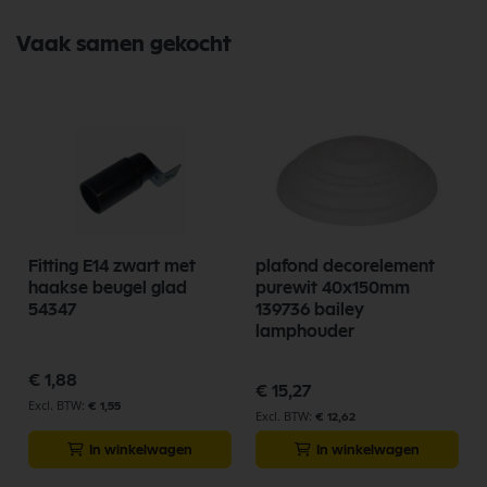
Vaak samen gekocht
Fitting E14 zwart met
plafond decorelement
haakse beugel glad
purewit 40x150mm
54347
139736 bailey
lamphouder
€ 1,88
€ 15,27
€ 1,55
€ 12,62
In winkelwagen
In winkelwagen