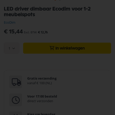
Ga
LED driver dimbaar Ecodim voor 1-2
naar
meubelspots
het
begin
EcoDim
van
de
€ 15,44
€ 12,76
afbeeldingen-
gallerij
1
In winkelwagen
Gratis verzending
vanaf € 100 (NL)
Voor 17:00 besteld
direct verzonden
Kies uw leverdag