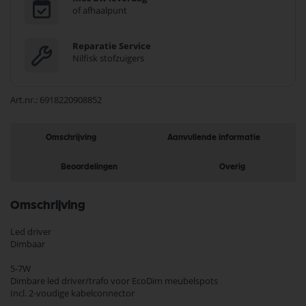
of afhaalpunt
Reparatie Service
Nilfisk stofzuigers
Art.nr.
6918220908852
Omschrijving
Aanvullende informatie
Beoordelingen
Overig
Omschrijving
Led driver
Dimbaar
5-7W
Dimbare led driver/trafo voor EcoDim meubelspots
Incl. 2-voudige kabelconnector