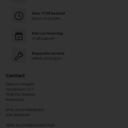
Voor 17:00 besteld
direct verzonden
Kies uw leverdag
of afhaalpunt
Reparatie Service
Nilfisk stofzuigers
Contact
Selectra Hengelo
Verzetslaan 13-7
7548 EM,
Boekelo
Nederland
BTW: NL001406482B41
KVK: 60566981
IBAN: NL21RABO0145617629