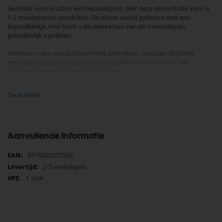
Geschikt voor EcoDim led meubelspots. Met deze driver/trafo kunt u
1-2 meubelspots aansluiten. De driver wordt geleverd met een
koppelblokje. Hier kunt u de stekkertjes van de meubelspots
gemakkelijk inprikken.
Wanneer u een aansluitpoort niet gebruiken, stop dan altijd het
meegeleverde bruggetje in de desbetreffende poort die u niet
gebruikt, zodat het circuit weer rond is.
Input: 200-240V
Toon meer
Output: 240MA 14-25V (DC)
Aansluitwattage: 5-7W
Powerfactor: >0,90
Deze dimbare led trafo dimt het beste met een fase afsnijdende led
Aanvullende informatie
dimmer (RC).
Meer
8719322372963
Driver voor LED4900 - LED4905 - LED4910
informatie
2-5 werkdagen
1 stuk