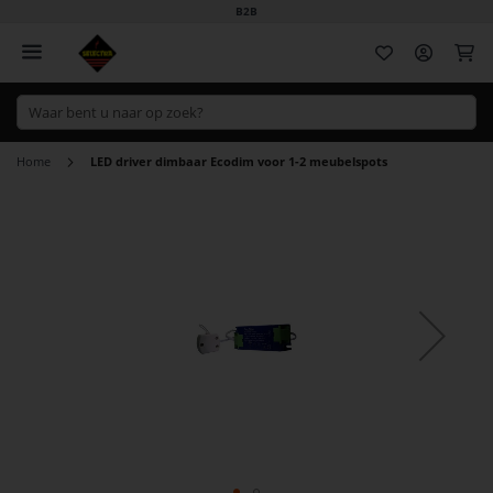
B2B
Wi
Home
LED driver dimbaar Ecodim voor 1-2 meubelspots
Ga
naar
het
einde
van
de
afbeeldingen-
gallerij