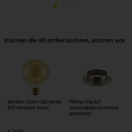
Klanten die dit artikel kochten, kochten ook
Nordlux G200 LED Globe
Fitting ring E27
G
E27 Dimbaar Goud
messingkleurig metaal
60x25mm
€ 26,97