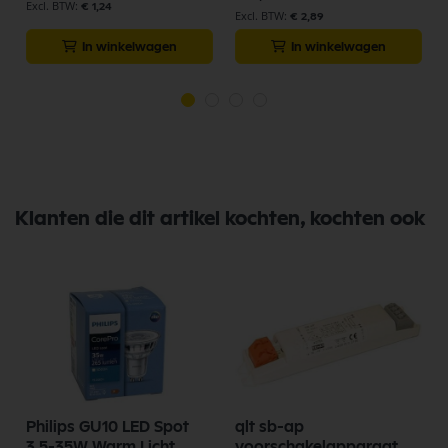
€ 1,24
€ 2,89
In winkelwagen
In winkelwagen
Klanten die dit artikel kochten, kochten ook
Philips GU10 LED Spot
qlt sb-ap
3,5-35W Warm Licht
voorschakelapparaat