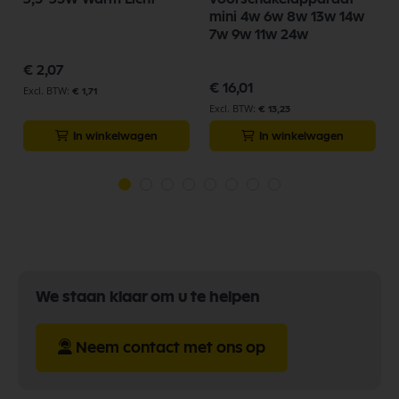
g
mini 4w 6w 8w 13w 14w
7w 9w 11w 24w
€ 2,07
€ 16,01
€ 1,71
€ 13,23
In winkelwagen
In winkelwagen
We staan klaar om u te helpen
Neem contact met ons op