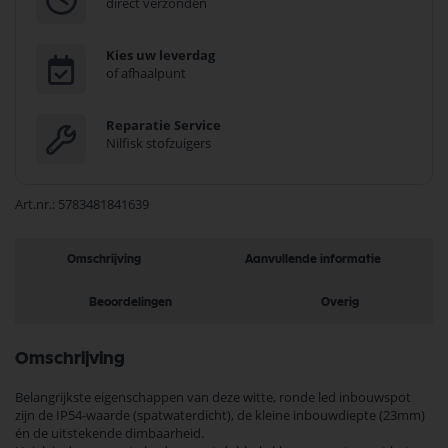
direct verzonden
Kies uw leverdag
of afhaalpunt
Reparatie Service
Nilfisk stofzuigers
Art.nr.
5783481841639
Omschrijving
Aanvullende informatie
Beoordelingen
Overig
Omschrijving
Belangrijkste eigenschappen van deze witte, ronde led inbouwspot
zijn de IP54-waarde (spatwaterdicht), de kleine inbouwdiepte (23mm)
én de uitstekende dimbaarheid.