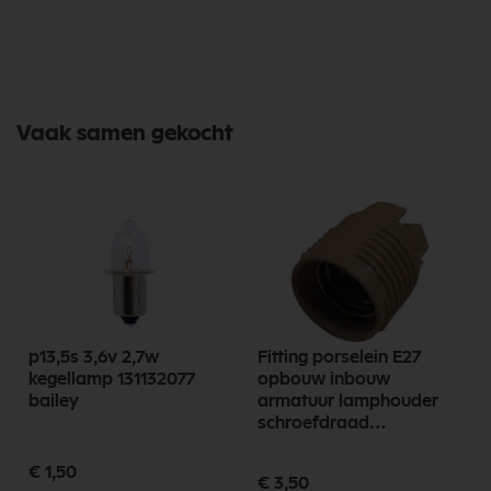
Lengte: 95mm
Breedte: 38mm
Diepte: 22mm
Input 220-240VAC / Output 14-25VDC
Direct op 230V aan te sluiten.
Vaak samen gekocht
Product specificaties
Merk:EcoDim
Vermogen (wattage):5 Watt
Voltage (input):220 - 240V
Dimtechniek:Fase afsnijding / RC / Tronic
Garantie:2 jaar
p13,5s 3,6v 2,7w
Fitting porselein E27
kegellamp 131132077
opbouw inbouw
bailey
armatuur lamphouder
schroefdraad
hittebestendig 43510
€ 1,50
€ 3,50