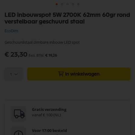
Ga
LED inbouwspot 5W 2700K 62mm 60gr rond
naar
verstelbaar geschuurd staal
het
begin
EcoDim
van
de
Geschuurdstaal dimbare inbouw LED spot
afbeeldingen-
gallerij
€ 23,30
€ 19,26
1
In winkelwagen
Gratis verzending
vanaf € 100 (NL)
Voor 17:00 besteld