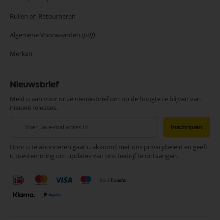
Ruilen en Retourneren
Algemene Voorwaarden
(pdf)
Merken
Nieuwsbrief
Meld u aan voor onze nieuwsbrief om op de hoogte te blijven van
nieuwe releases.
Abonneer
Inschrijven
u
op
Door u te abonneren gaat u akkoord met ons privacybeleid en geeft
onze
u toestemming om updates van ons bedrijf te ontvangen.
nieuwsbrief