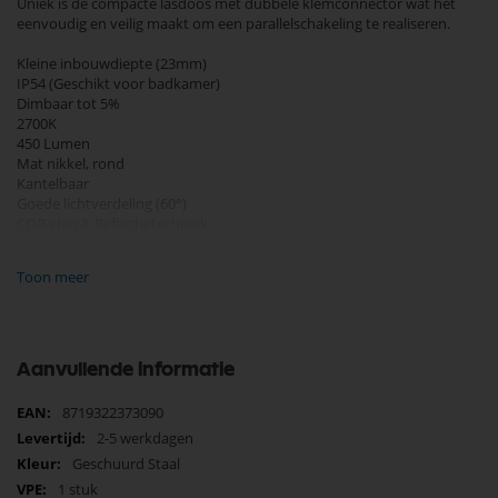
Uniek is de compacte lasdoos met dubbele klemconnector wat het
eenvoudig en veilig maakt om een parallelschakeling te realiseren.
Kleine inbouwdiepte (23mm)
IP54 (Geschikt voor badkamer)
Dimbaar tot 5%
2700K
450 Lumen
Mat nikkel, rond
Kantelbaar
Goede lichtverdeling (60°)
COB-chip & Reflectietechniek
90% besparing
Eenvoudig 2-draads doorlussen
Toon meer
Incl. trafo (aan te sluiten op 230V)
Zaagmaat: Ø55mm
Buitenrand: Ø62mm
Aanvullende informatie
Inbouwdiepte: 23mm
Meer
8719322373090
Spot lichtbron: Ø25mm
informatie
2-5 werkdagen
Spot incl. kantelbare ring: Ø40mm
Geschuurd Staal
Meegeleverde led trafo:
1 stuk