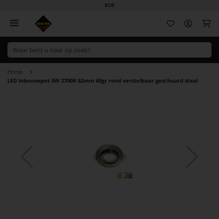
B2B
Wi
Home
LED inbouwspot 5W 2700K 62mm 60gr rond verstelbaar geschuurd staal
Ga
naar
het
einde
van
de
afbeeldingen-
gallerij