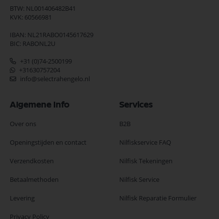
BTW: NL001406482B41
KVK: 60566981
IBAN: NL21RABO0145617629
BIC: RABONL2U
+31 (0)74-2500199
+31630757204
info@selectrahengelo.nl
Algemene Info
Services
Over ons
B2B
Openingstijden en contact
Nilfiskservice FAQ
Verzendkosten
Nilfisk Tekeningen
Betaalmethoden
Nilfisk Service
Levering
Nilfisk Reparatie Formulier
Privacy Policy