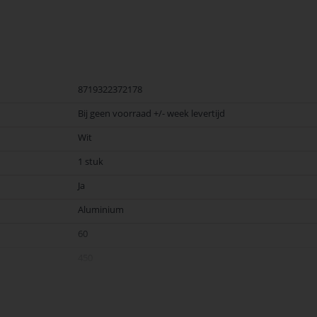
8719322372178
Bij geen voorraad +/- week levertijd
Wit
1 stuk
Ja
Aluminium
60
450
230v
2