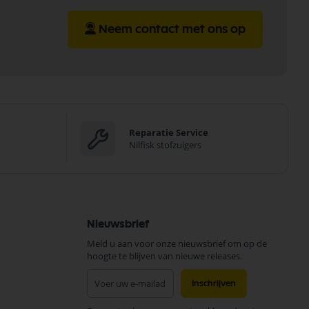
Neem contact met ons op
Reparatie Service
Nilfisk stofzuigers
Nieuwsbrief
Meld u aan voor onze nieuwsbrief om op de
hoogte te blijven van nieuwe releases.
Abonneer
Inschrijven
u
op