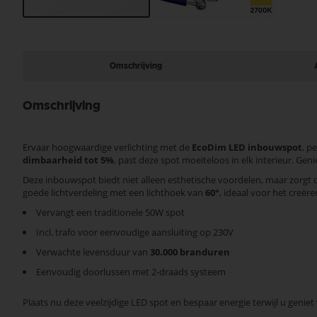
Ga
naar
het
begin
Omschrijving
van
de
afbeeldingen-
Omschrijving
gallerij
Ervaar hoogwaardige verlichting met de
EcoDim LED inbouwspot
, p
dimbaarheid tot 5%
, past deze spot moeiteloos in elk interieur. Geni
Deze inbouwspot biedt niet alleen esthetische voordelen, maar zorg
goede lichtverdeling met een lichthoek van
60°
, ideaal voor het creëre
Vervangt een traditionele 50W spot
Incl. trafo voor eenvoudige aansluiting op 230V
Verwachte levensduur van
30.000 branduren
Eenvoudig doorlussen met 2-draads systeem
Plaats nu deze veelzijdige LED spot en bespaar energie terwijl u genie