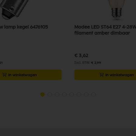
w lamp kegel 6476105
Modee LED ST64 E27 4-28
filament amber dimbaar
€ 3,62
21
€ 2,99
In winkelwagen
In winkelwagen