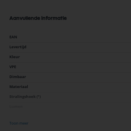
Aanvullende informatie
Meer
EAN
informatie
Levertijd
Kleur
VPE
Dimbaar
Materiaal
Stralingshoek (°)
Lumen
Voltage
Toon meer
Garantie ( Jaren)