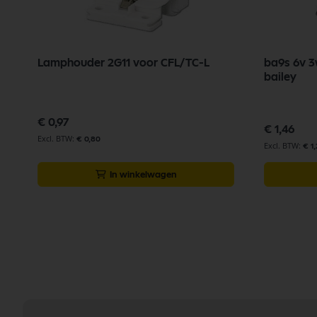
Lamphouder 2G11 voor CFL/TC-L
ba9s 6v 3
bailey
€ 0,97
€ 1,46
€ 0,80
€ 1,
In winkelwagen