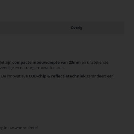
Overig
et zijn
compacte inbouwdiepte van 23mm
en uitstekende
levendige en natuurgetrouwe kleuren.
. De innovatieve
COB-chip & reflectietechniek
garandeert een
ing in uw woonruimte!