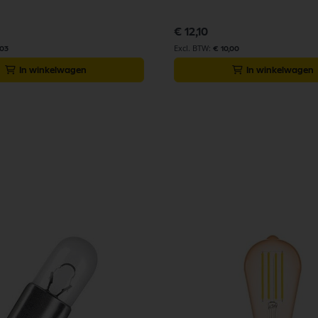
€ 12,10
,03
€ 10,00
In winkelwagen
In winkelwagen