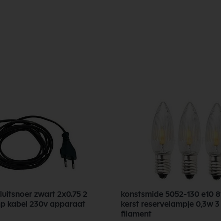
2700
IP54 Stofdicht en spatwaterdicht
5
A++
75
luitsnoer zwart 2x0.75 2
konstsmide 5052-130 e10 
p kabel 230v apparaat
kerst reservelampje 0,3w 3
filament