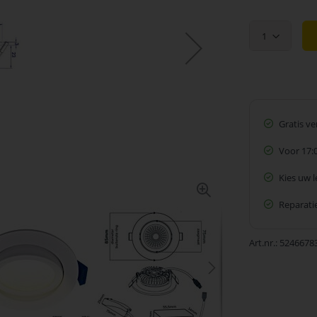
1
Gratis v
Voor 17:
Kies uw 
Reparatie
Art.nr.
5246678