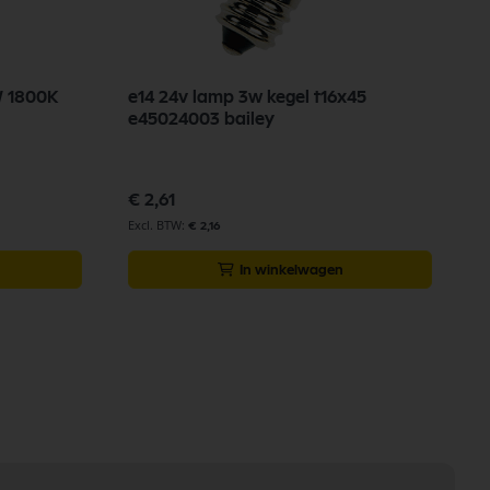
W 1800K
e14 24v lamp 3w kegel t16x45
F
e45024003 bailey
s
5
€ 2,61
€
€ 2,16
In winkelwagen