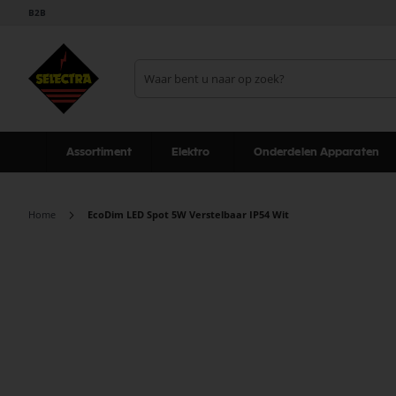
B2B
Assortiment
Elektro
Onderdelen Apparaten
Home
EcoDim LED Spot 5W Verstelbaar IP54 Wit
Ga
naar
het
einde
van
de
afbeeldingen-
gallerij