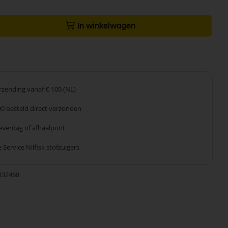
In winkelwagen
erzending
vanaf € 100 (NL)
00 besteld
direct verzonden
leverdag
of afhaalpunt
 Service
Nilfisk stofzuigers
332468