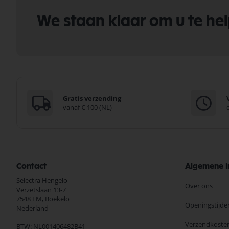
We staan klaar om u te he
Gratis verzending
vanaf € 100 (NL)
Contact
Algemene I
Selectra Hengelo
Over ons
Verzetslaan 13-7
7548 EM,
Boekelo
Openingstijde
Nederland
Verzendkoste
BTW: NL001406482B41