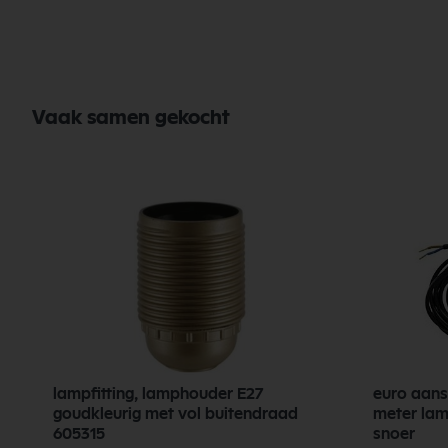
Lichtkleur (Kelvin)
IP Waarde
Wattage
Vaak samen gekocht
Energieklasse
Zaagmaat (mm)
lampfitting, lamphouder E27
euro aans
goudkleurig met vol buitendraad
meter lam
605315
snoer