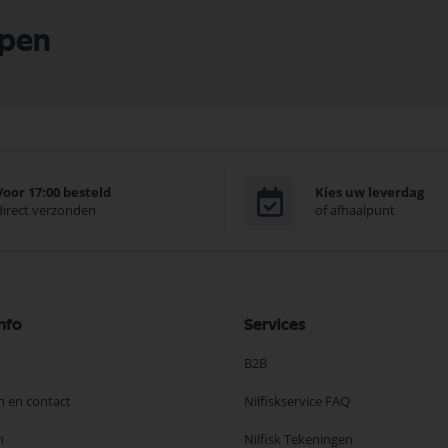
lpen
Voor 17:00 besteld
Kies uw leverdag
direct verzonden
of afhaalpunt
nfo
Services
B2B
n en contact
Nilfiskservice FAQ
n
Nilfisk Tekeningen