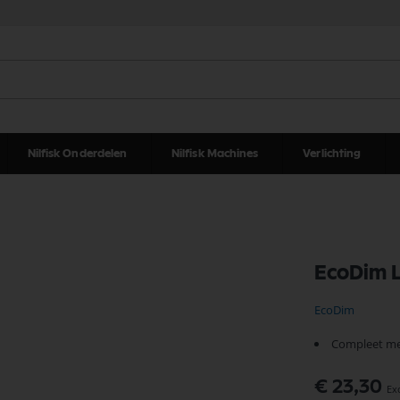
Nilfisk Onderdelen
Nilfisk Machines
Verlichting
EcoDim L
EcoDim
Compleet met
€ 23,30