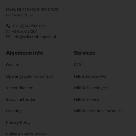
IBAN: NL21RABO0145617629
BIC: RABONL2U
+31 (0)74-2500199
+31630757204
info@selectrahengelo.nl
Algemene Info
Services
Over ons
B2B
Openingstijden en contact
Nilfiskservice FAQ
Verzendkosten
Nilfisk Tekeningen
Betaalmethoden
Nilfisk Service
Levering
Nilfisk Reparatie Formulier
Privacy Policy
Ruilen en Retourneren