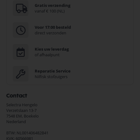
Gratis verzending
vanaf € 100 (NL)
Voor 17:00 besteld
direct verzonden
Kies uw leverdag
of afhaalpunt
Reparatie Service
Nilfisk stofzuigers
Contact
Selectra Hengelo
Verzetslaan 13-7
7548 EM,
Boekelo
Nederland
BTW: NL001406482B41
KVK: 60566981