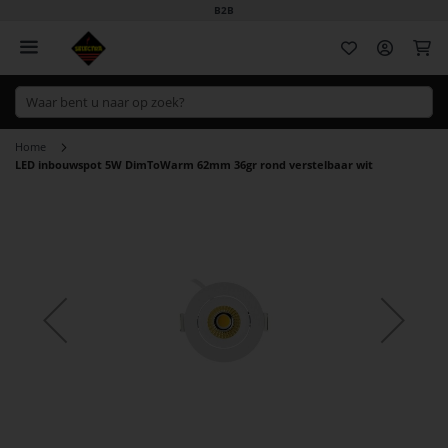
B2B
Wi
Home
LED inbouwspot 5W DimToWarm 62mm 36gr rond verstelbaar wit
Ga
naar
het
einde
van
de
afbeeldingen-
gallerij