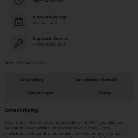
direct verzonden
Kies uw leverdag
of afhaalpunt
Reparatie Service
Nilfisk stofzuigers
Art.nr.
0579429217626
Omschrijving
Aanvullende informatie
Beoordelingen
Overig
Omschrijving
Deze ronde led inbouwspot is spatwaterdicht (IP54, geschikt voor
badkamer) en een kleine inbouwdiepte van slechts 23mm.
Uniek is de uitstekende dimbaarheid en het eenvoudige 2-draads