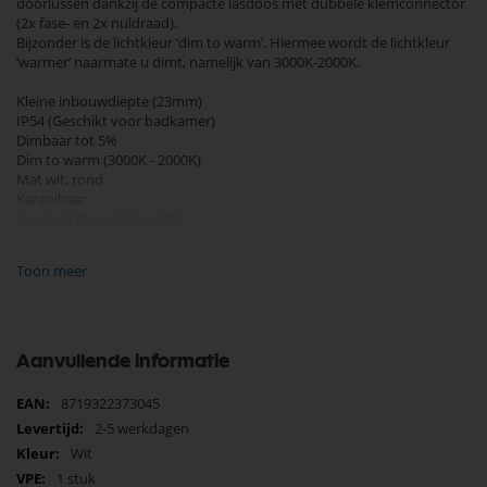
doorlussen dankzij de compacte lasdoos met dubbele klemconnector
(2x fase- en 2x nuldraad).
Bijzonder is de lichtkleur ‘dim to warm’. Hiermee wordt de lichtkleur
‘warmer’ naarmate u dimt, namelijk van 3000K-2000K.
Kleine inbouwdiepte (23mm)
IP54 (Geschikt voor badkamer)
Dimbaar tot 5%
Dim to warm (3000K - 2000K)
Mat wit, rond
Kantelbaar
Goede lichtverdeling (60°)
COB-chip & Reflectietechniek
90% besparing
Toon meer
Eenvoudig 2-draads doorlussen
Incl. trafo (aan te sluiten op 230V)
Zaagmaat: Ø55mm
Aanvullende informatie
Buitenrand: Ø62mm
Inbouwdiepte: 23mm
Meer
8719322373045
informatie
2-5 werkdagen
Spot lichtbron: Ø25mm
Spot incl. kantelbare ring: Ø40mm
Wit
1 stuk