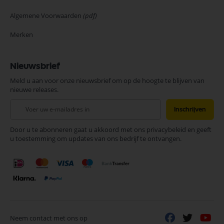
Algemene Voorwaarden
(pdf)
Merken
Nieuwsbrief
Meld u aan voor onze nieuwsbrief om op de hoogte te blijven van
nieuwe releases.
Abonneer
Inschrijven
u
op
Door u te abonneren gaat u akkoord met ons privacybeleid en geeft
onze
u toestemming om updates van ons bedrijf te ontvangen.
nieuwsbrief
Neem contact met ons op