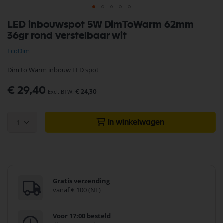
Ga
LED inbouwspot 5W DimToWarm 62mm
naar
36gr rond verstelbaar wit
het
begin
EcoDim
van
de
Dim to Warm inbouw LED spot
afbeeldingen-
gallerij
€ 29,40
€ 24,30
1
In winkelwagen
Gratis verzending
vanaf € 100 (NL)
Voor 17:00 besteld