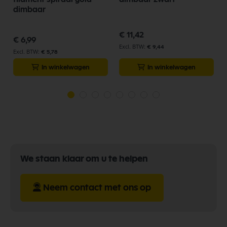
dimbaar
€ 11,42
€ 6,99
€ 9,44
€ 5,78
In winkelwagen
In winkelwagen
We staan klaar om u te helpen
Neem contact met ons op