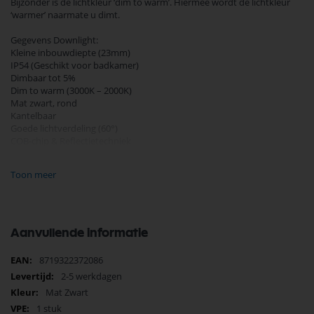
Bijzonder is de lichtkleur ‘dim to warm’. Hiermee wordt de lichtkleur
‘warmer’ naarmate u dimt.
Gegevens Downlight:
Kleine inbouwdiepte (23mm)
IP54 (Geschikt voor badkamer)
Dimbaar tot 5%
Dim to warm (3000K – 2000K)
Mat zwart, rond
Kantelbaar
Goede lichtverdeling (60°)
COB-chip & Reflectietechniek
90% besparing
Incl. trafo (aan te sluiten op 230V)
Toon meer
Merk EcoDim
Energieklasse A++
Vervanger van 50W
Vermogen (wattage) 5W
Aanvullende informatie
Kleur (kelvin) 2000K - 3000K Dim-to-warm
Kleurechtheid (CRI) 95
Meer
8719322372086
Aantal lumen 450
informatie
2-5 werkdagen
Lichthoek 60°
Voltage 200-240V
Mat Zwart
Dimbaar Ja, 5-100% (RL, RC)
1 stuk