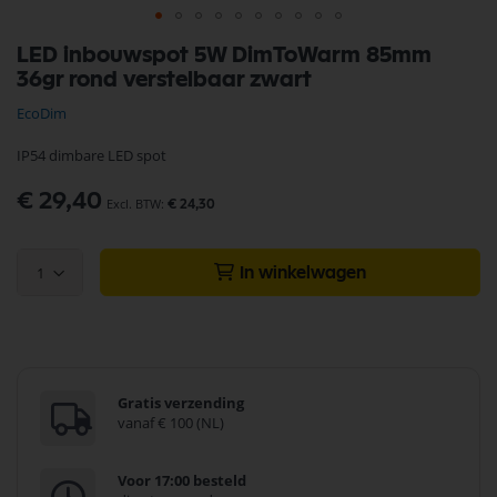
Ga
LED inbouwspot 5W DimToWarm 85mm
naar
36gr rond verstelbaar zwart
het
begin
EcoDim
van
de
IP54 dimbare LED spot
afbeeldingen-
gallerij
€ 29,40
€ 24,30
1
In winkelwagen
Gratis verzending
vanaf € 100 (NL)
Voor 17:00 besteld