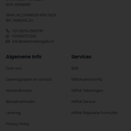
KVK: 60566981
IBAN: NL21RABO0145617629
BIC: RABONL2U
+31 (0)74-2500199
+31630757204
info@selectrahengelo.nl
Algemene Info
Services
Over ons
B2B
Openingstijden en contact
Nilfiskservice FAQ
Verzendkosten
Nilfisk Tekeningen
Betaalmethoden
Nilfisk Service
Levering
Nilfisk Reparatie Formulier
Privacy Policy