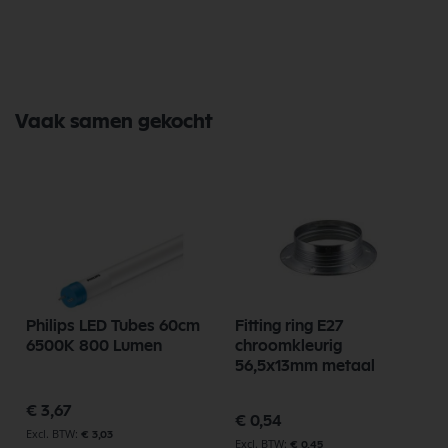
Opwarmtijd Geen (direct licht)
IP Waarde IP54 (spatwaterdicht)
Afmeting in mm:
Zaagmaat Ø 75mm
Buitenrand Ø 85mm
Inbouwdiepte 23mm
Powerfactor >0.90
Vaak samen gekocht
Verwacht aantal branduren 30.000
Lumenbehoud einde levensduur 70-85%
Keurmerken CE, RoHS, TÜV, IC, FC, IEC
Garantie 2 jaar
Philips LED Tubes 60cm
Fitting ring E27
6500K 800 Lumen
chroomkleurig
56,5x13mm metaal
€ 3,67
€ 0,54
€ 3,03
€ 0,45