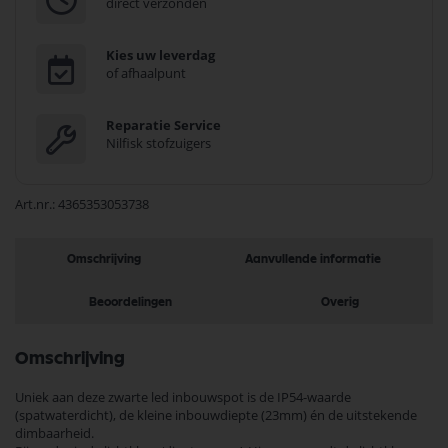
direct verzonden
Kies uw leverdag
of afhaalpunt
Reparatie Service
Nilfisk stofzuigers
Art.nr.
4365353053738
Omschrijving
Aanvullende informatie
Beoordelingen
Overig
Omschrijving
Uniek aan deze zwarte led inbouwspot is de IP54-waarde
(spatwaterdicht), de kleine inbouwdiepte (23mm) én de uitstekende
dimbaarheid.