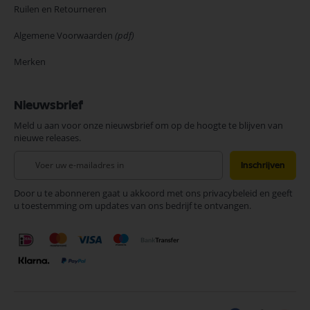
Ruilen en Retourneren
Algemene Voorwaarden
(pdf)
Merken
Nieuwsbrief
Meld u aan voor onze nieuwsbrief om op de hoogte te blijven van
nieuwe releases.
Abonneer
Inschrijven
u
op
Door u te abonneren gaat u akkoord met ons privacybeleid en geeft
onze
u toestemming om updates van ons bedrijf te ontvangen.
nieuwsbrief