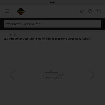
B2B
Wi
Home
LED inbouwspot 5W DimToWarm 85mm 36gr rond verstelbaar zwart
Ga
naar
het
einde
van
de
afbeeldingen-
gallerij