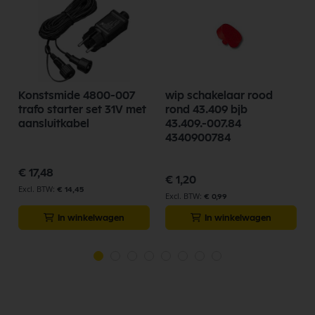
Konstsmide 4800-007
wip schakelaar rood
trafo starter set 31V met
rond 43.409 bjb
aansluitkabel
43.409.-007.84
4340900784
€ 17,48
€ 1,20
€ 14,45
€ 0,99
In winkelwagen
In winkelwagen