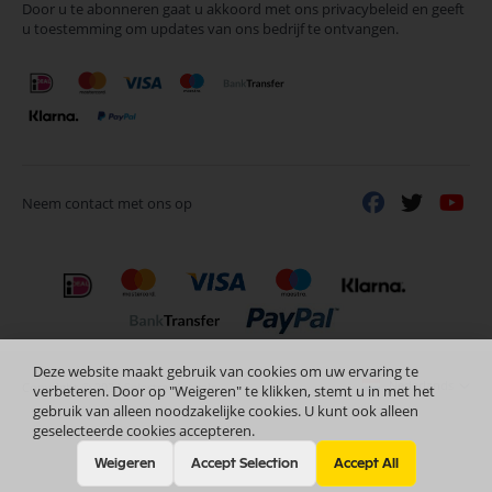
Door u te abonneren gaat u akkoord met ons privacybeleid en geeft
onze
u toestemming om updates van ons bedrijf te ontvangen.
nieuwsbrief
Neem contact met ons op
Deze website maakt gebruik van cookies om uw ervaring te
Nederlands
Copyright © 2024 Selectra Hengelo
verbeteren. Door op "Weigeren" te klikken, stemt u in met het
gebruik van alleen noodzakelijke cookies. U kunt ook alleen
geselecteerde cookies accepteren.
Weigeren
Accept Selection
Accept All