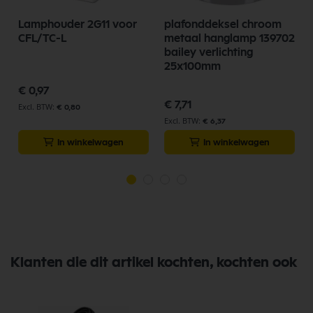
Lamphouder 2G11 voor
plafonddeksel chroom
CFL/TC-L
metaal hanglamp 139702
bailey verlichting
25x100mm
€ 0,97
€ 7,71
€ 0,80
€ 6,37
In winkelwagen
In winkelwagen
Klanten die dit artikel kochten, kochten ook