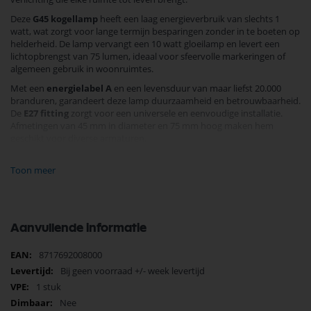
Deze
G45 kogellamp
heeft een laag energieverbruik van slechts 1
watt, wat zorgt voor lange termijn besparingen zonder in te boeten op
helderheid. De lamp vervangt een 10 watt gloeilamp en levert een
lichtopbrengst van 75 lumen, ideaal voor sfeervolle markeringen of
algemeen gebruik in woonruimtes.
Met een
energielabel A
en een levensduur van maar liefst 20.000
branduren, garandeert deze lamp duurzaamheid en betrouwbaarheid.
De
E27 fitting
zorgt voor een universele en eenvoudige installatie.
Afmetingen van 45 mm in diameter en 75 mm hoog maken hem
geschikt voor diverse armaturen.
Geniet van rust met de uitgebreide garantie van 2 jaar en het
vertrouwen in de kwaliteitsmerken van Hope. Vervang uw oude
Toon meer
lampen vandaag nog en ervaar het verschil met deze energiezuinige
en milieuvriendelijke LED-oplossing.
Bekijk ons volledige assortiment en upgrade uw verlichting met Hope.
Bestel nu en profiteer van onze snelle levering!
Aanvullende informatie
Meer
8717692008000
informatie
Bij geen voorraad +/- week levertijd
1 stuk
Nee