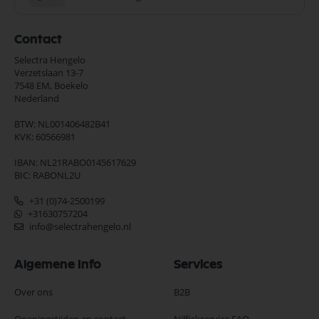
Contact
Selectra Hengelo
Verzetslaan 13-7
7548 EM,
Boekelo
Nederland
BTW: NL001406482B41
KVK: 60566981
IBAN: NL21RABO0145617629
BIC: RABONL2U
+31 (0)74-2500199
+31630757204
info@selectrahengelo.nl
Algemene Info
Services
Over ons
B2B