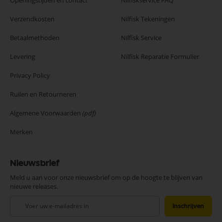
Openingstijden en contact
Nilfiskservice FAQ
Verzendkosten
Nilfisk Tekeningen
Betaalmethoden
Nilfisk Service
Levering
Nilfisk Reparatie Formulier
Privacy Policy
Ruilen en Retourneren
Algemene Voorwaarden
(pdf)
Merken
Nieuwsbrief
Meld u aan voor onze nieuwsbrief om op de hoogte te blijven van
nieuwe releases.
Abonneer
Inschrijven
u
op