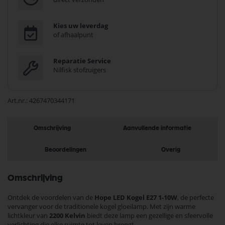
Kies uw leverdag
of afhaalpunt
Reparatie Service
Nilfisk stofzuigers
Art.nr.
4267470344171
Omschrijving
Aanvullende informatie
Beoordelingen
Overig
Omschrijving
Ontdek de voordelen van de
Hope LED Kogel E27 1-10W
, de perfecte
vervanger voor de traditionele kogel gloeilamp. Met zijn warme
lichtkleur van
2200 Kelvin
biedt deze lamp een gezellige en sfeervolle
verlichting die elke ruimte tot leven brengt.