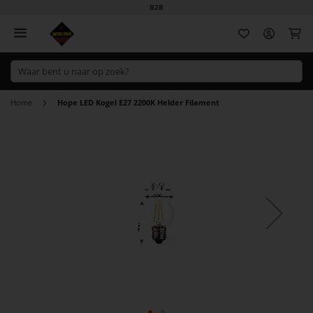
B2B
Wi
Home
Hope LED Kogel E27 2200K Helder Filament
Ga
naar
het
einde
van
de
afbeeldingen-
gallerij