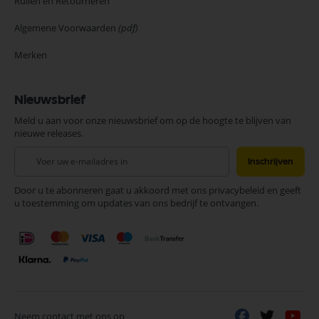
Ruilen en Retourneren
Algemene Voorwaarden
(pdf)
Merken
Nieuwsbrief
Meld u aan voor onze nieuwsbrief om op de hoogte te blijven van
nieuwe releases.
Abonneer
Inschrijven
u
op
Door u te abonneren gaat u akkoord met ons privacybeleid en geeft
onze
u toestemming om updates van ons bedrijf te ontvangen.
nieuwsbrief
Neem contact met ons op