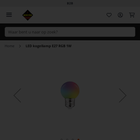
B2B
Wi
Home
LED kogellamp E27 RGB 1W
Ga
naar
het
einde
van
de
afbeeldingen-
gallerij