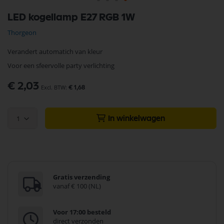
Ga
LED kogellamp E27 RGB 1W
naar
het
Thorgeon
begin
van
Verandert automatich van kleur
de
afbeeldingen-
Voor een sfeervolle party verlichting
gallerij
€ 2,03
€ 1,68
1
In winkelwagen
Gratis verzending
vanaf € 100 (NL)
Voor 17:00 besteld
direct verzonden