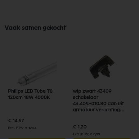
Vaak samen gekocht
Philips LED Tube T8
wip zwart 43409
120cm 18W 4000K
schakelaar
43.409.-010.80 aan uit
armatuur verlichting
15.5mm
€ 14,57
€ 1,20
€ 12,04
€ 0,99