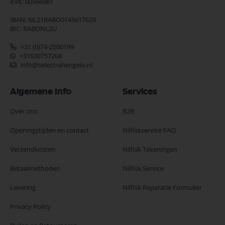
KVK: 60566981
IBAN: NL21RABO0145617629
BIC: RABONL2U
+31 (0)74-2500199
+31630757204
info@selectrahengelo.nl
Algemene Info
Services
Over ons
B2B
Openingstijden en contact
Nilfiskservice FAQ
Verzendkosten
Nilfisk Tekeningen
Betaalmethoden
Nilfisk Service
Levering
Nilfisk Reparatie Formulier
Privacy Policy