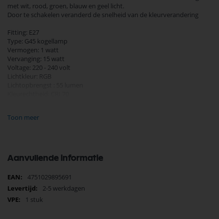
met wit, rood, groen, blauw en geel licht.
Door te schakelen veranderd de snelheid van de kleurverandering
Fitting: E27
Type: G45 kogellamp
Vermogen: 1 watt
Vervanging: 15 watt
Voltage: 220 - 240 volt
Lichtkleur: RGB
Lichtopbrengst : 55 lumen
Kleurechtheid: CRI 70
Energielabel: E
Aantal branduren: 10.000 uur
Toon meer
Garantie: 2 jaar
Diameter 45 mm
Hoogte 70 mm
Aanvullende informatie
Meer
4751029895691
informatie
2-5 werkdagen
1 stuk