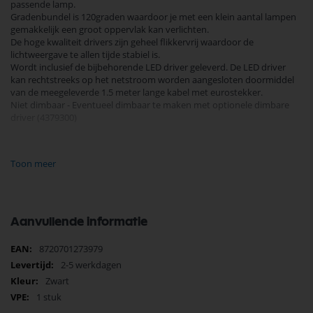
passende lamp.
Gradenbundel is 120graden waardoor je met een klein aantal lampen
gemakkelijk een groot oppervlak kan verlichten.
De hoge kwaliteit drivers zijn geheel flikkervrij waardoor de
lichtweergave te allen tijde stabiel is.
Wordt inclusief de bijbehorende LED driver geleverd. De LED driver
kan rechtstreeks op het netstroom worden aangesloten doormiddel
van de meegeleverde 1.5 meter lange kabel met eurostekker.
Niet dimbaar - Eventueel dimbaar te maken met optionele dimbare
driver (4379300)
Vermogen: 12 watt
Voltage: 230 volt
Toon meer
Lichtkleur: 4000 Kelvin
Lichtopbrengst : 1080 lumen
Kleurechtheid: CRI 80
Gradenhoek: 120 graden
IPwaarde: IP44
Aanvullende informatie
Power Factor: 0.90
UGR: 21
Meer
8720701273979
Energielabel: F
informatie
2-5 werkdagen
Aantal branduren: 50.000 uur
Materiaal: Polycarbonaat en aluminium
Zwart
Garantie: 3 jaar
1 stuk