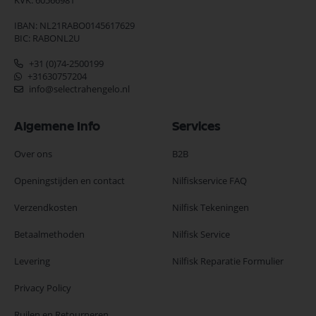
KVK: 60566981
IBAN: NL21RABO0145617629
BIC: RABONL2U
+31 (0)74-2500199
+31630757204
info@selectrahengelo.nl
Algemene Info
Services
Over ons
B2B
Openingstijden en contact
Nilfiskservice FAQ
Verzendkosten
Nilfisk Tekeningen
Betaalmethoden
Nilfisk Service
Levering
Nilfisk Reparatie Formulier
Privacy Policy
Ruilen en Retourneren