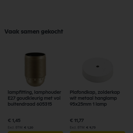
Diameter 172 mm
Hoogte 20 mm
Zaagmaat 160 - 167 mm
Vaak samen gekocht
lampfitting, lamphouder
Plafondkap, zolderkap
E27 goudkleurig met vol
wit metaal hanglamp
buitendraad 605315
95x25mm 1 lamp
€ 1,45
€ 11,77
€ 1,20
€ 9,73