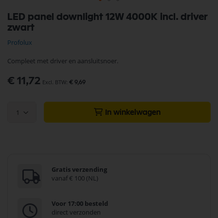
Ga
LED panel downlight 12W 4000K incl. driver
naar
zwart
het
begin
Profolux
van
de
Compleet met driver en aansluitsnoer.
afbeeldingen-
gallerij
€ 11,72
€ 9,69
1
In winkelwagen
Gratis verzending
vanaf € 100 (NL)
Voor 17:00 besteld
direct verzonden