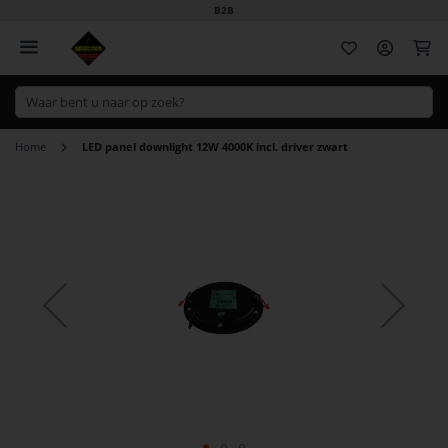
B2B
Wi
Home
LED panel downlight 12W 4000K incl. driver zwart
Ga
naar
het
einde
van
de
afbeeldingen-
gallerij