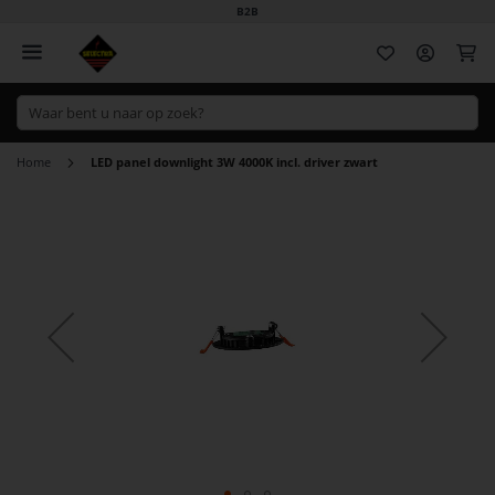
B2B
Wi
Home
LED panel downlight 3W 4000K incl. driver zwart
Ga
naar
het
einde
van
de
afbeeldingen-
gallerij