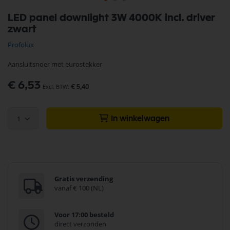
Ga
LED panel downlight 3W 4000K incl. driver
naar
zwart
het
begin
Profolux
van
de
Aansluitsnoer met eurostekker
afbeeldingen-
gallerij
€ 6,53
€ 5,40
1
In winkelwagen
Gratis verzending
vanaf € 100 (NL)
Voor 17:00 besteld
direct verzonden