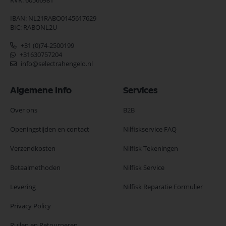
KVK: 60566981
IBAN: NL21RABO0145617629
BIC: RABONL2U
+31 (0)74-2500199
+31630757204
info@selectrahengelo.nl
Algemene Info
Services
Over ons
B2B
Openingstijden en contact
Nilfiskservice FAQ
Verzendkosten
Nilfisk Tekeningen
Betaalmethoden
Nilfisk Service
Levering
Nilfisk Reparatie Formulier
Privacy Policy
Ruilen en Retourneren