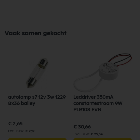
Hoogte 20 mm
Zaagmaat 75 - 80 mm
Vaak samen gekocht
autolamp s7 12v 3w 1229
Leddriver 350mA
8x36 bailey
constantestroom 9W
PLR108 EVN
€ 2,65
€ 30,66
€ 2,19
€ 25,34