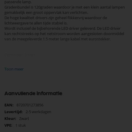
passende lamp.
Gradenbundel is 120graden waardoor je met een klein aantal lampen
gemakkelijk een groot oppervlak kan verlichten.
De hoge kwaliteit drivers zijn geheel flikkervrij waardoor de
lichtweergave te allen tijde stabiel is.
Wordt inclusief de bijbehorende LED driver geleverd. De LED driver
kan rechtstreeks op het netstroom worden aangesloten doormiddel
van de meegeleverde 1.5 meter lange kabel met eurostekker.
Vermogen: 3 watt
Voltage: 230 volt
Lichtkleur: 4000 Kelvin
Toon meer
Lichtopbrengst : 370 lumen
Kleurechtheid: CRI 80
Gradenhoek: 120 graden
IPwaarde: IP44
Power Factor: 0.90
Aanvullende informatie
UGR: 21
Energielabel: E
Meer
8720701273856
Aantal branduren: 50.000 uur
informatie
2-5 werkdagen
Materiaal: Polycarbonaat
Garantie: 3 jaar
Zwart
1 stuk
Diameter 85 mm