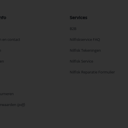
nfo
Services
B2B
n en contact
Nilfiskservice FAQ
n
Nilfisk Tekeningen
en
Nilfisk Service
Nilfisk Reparatie Formulier
ourneren
orwaarden
(pdf)