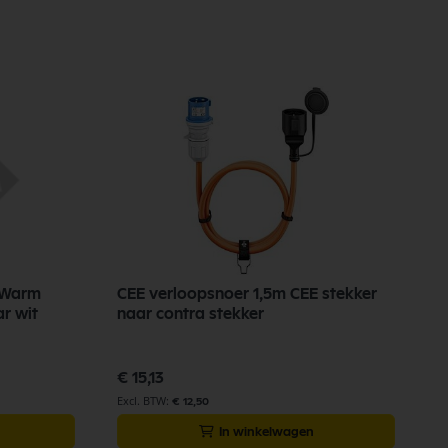
oWarm
CEE verloopsnoer 1,5m CEE stekker
L
r wit
naar contra stekker
T
€ 15,13
€
€ 12,50
In winkelwagen