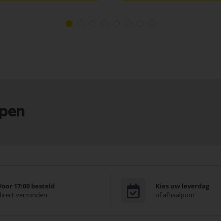
lpen
Voor 17:00 besteld
Kies uw leverdag
direct verzonden
of afhaalpunt