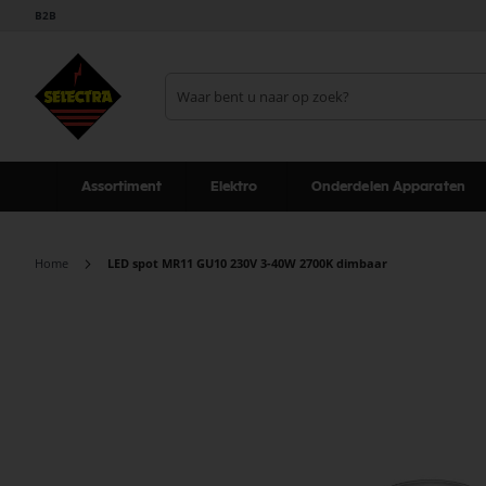
B2B
Assortiment
Elektro
Onderdelen Apparaten
Home
LED spot MR11 GU10 230V 3-40W 2700K dimbaar
Ga
naar
het
einde
van
de
afbeeldingen-
gallerij