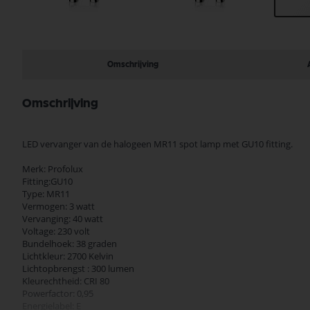
Ga
naar
het
begin
Omschrijving
van
de
afbeeldingen-
Omschrijving
gallerij
LED vervanger van de halogeen MR11 spot lamp met GU10 fitting.
Merk: Profolux
Fitting:GU10
Type: MR11
Vermogen: 3 watt
Vervanging: 40 watt
Voltage: 230 volt
Bundelhoek: 38 graden
Lichtkleur: 2700 Kelvin
Lichtopbrengst : 300 lumen
Kleurechtheid: CRI 80
Powerfactor: 0,95
Energielabel: E