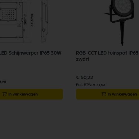
ED Schijnwerper IP65 30W
RGB-CCT LED tuinspot IP6
zwart
€ 50,22
8,98
€ 41,50
In winkelwagen
In winkelwagen