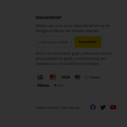
Nieuwsbrief
Meld u aan voor onze nieuwsbrief om op de
hoogte te blijven van nieuwe releases.
Abonneer
Inschrijven
u
op
Door u te abonneren gaat u akkoord met ons
onze
privacybeleid en geeft u toestemming om
nieuwsbrief
updates van ons bedrijf te ontvangen.
Neem contact met ons op