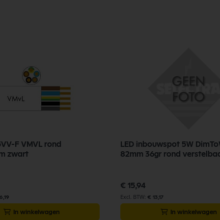
5VV-F VMVL rond
LED inbouwspot 5W DimT
m zwart
82mm 36gr rond verstelbaa
€ 15,94
6,19
€ 13,17
In winkelwagen
In winkelwagen