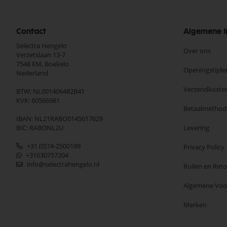
Contact
Algemene I
Selectra Hengelo
Over ons
Verzetslaan 13-7
7548 EM,
Boekelo
Openingstijde
Nederland
Verzendkoste
BTW: NL001406482B41
KVK: 60566981
Betaalmethod
IBAN: NL21RABO0145617629
BIC: RABONL2U
Levering
+31 (0)74-2500199
Privacy Policy
+31630757204
info@selectrahengelo.nl
Ruilen en Ret
Algemene Vo
Merken