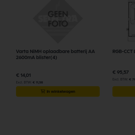
Varta NiMH oplaadbare batterij AA
RGB-CCT L
2600mA blister(4)
€ 95,57
€ 14,01
€ 7
€ 11,58
In winkelwagen