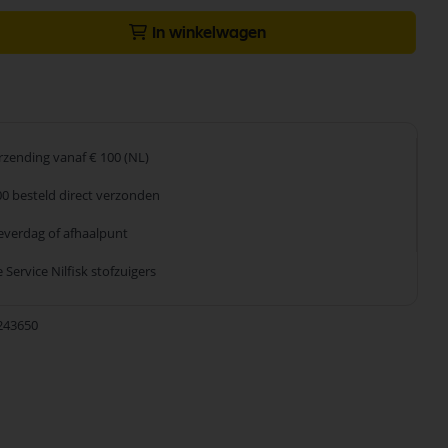
In winkelwagen
erzending
vanaf € 100 (NL)
00 besteld
direct verzonden
leverdag
of afhaalpunt
 Service
Nilfisk stofzuigers
243650