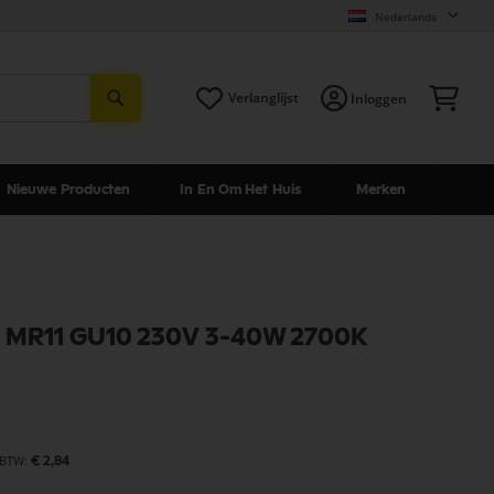
Nederlands
Zoeken
Win
Verlanglijst
Inloggen
Nieuwe Producten
In En Om Het Huis
Merken
t MR11 GU10 230V 3-40W 2700K
€ 2,84