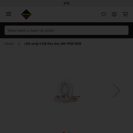
B2B
Wi
Home
LED strip COB flex 5m 24V IP65 RGB
Ga
naar
het
einde
van
de
afbeeldingen-
gallerij