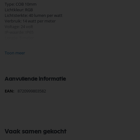
Type: COB 10mm
Lichtkleur: RGB
Lichtsterkte: 40 lumen per watt
Verbruik: 14 watt per meter
Voltage: 24 volt
IP-waarde: IP65
Lengte: 5 meter
Inclusief plakstrip 3M
Levensduur 30.000 uur
Toon meer
Afmetingen:
Lengte 5m
Breedte 10mm
Aanvullende informatie
Meer
8720999803582
informatie
Vaak samen gekocht