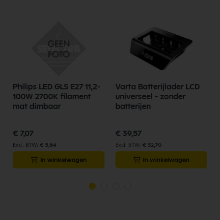
Philips LED GLS E27 11,2-
Varta Batterijlader LCD
100W 2700K filament
universeel - zonder
mat dimbaar
batterijen
€ 7,07
€ 39,57
€ 5,84
€ 32,70
In winkelwagen
In winkelwagen