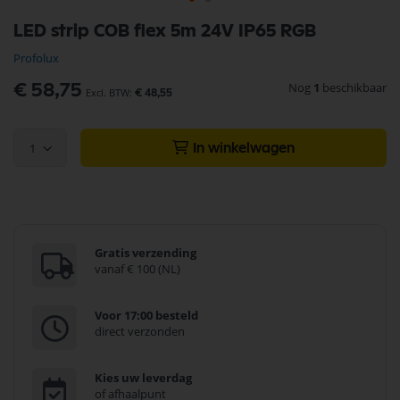
Ga
LED strip COB flex 5m 24V IP65 RGB
naar
het
Profolux
begin
van
Nog
1
beschikbaar
€ 58,75
€ 48,55
de
afbeeldingen-
gallerij
1
In winkelwagen
Gratis verzending
vanaf € 100 (NL)
Voor 17:00 besteld
direct verzonden
Kies uw leverdag
of afhaalpunt