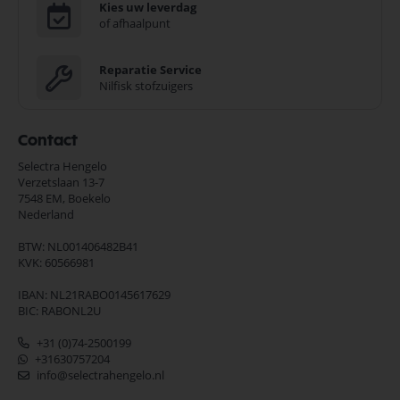
Kies uw leverdag
of afhaalpunt
Reparatie Service
Nilfisk stofzuigers
Contact
Selectra Hengelo
Verzetslaan 13-7
7548 EM,
Boekelo
Nederland
BTW: NL001406482B41
KVK: 60566981
IBAN: NL21RABO0145617629
BIC: RABONL2U
+31 (0)74-2500199
+31630757204
info@selectrahengelo.nl