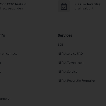
Voor 17:00 besteld
Kies uw leverdag
direct verzonden
of afhaalpunt
nfo
Services
B2B
n en contact
Nilfiskservice FAQ
n
Nilfisk Tekeningen
en
Nilfisk Service
Nilfisk Reparatie Formulier
ourneren