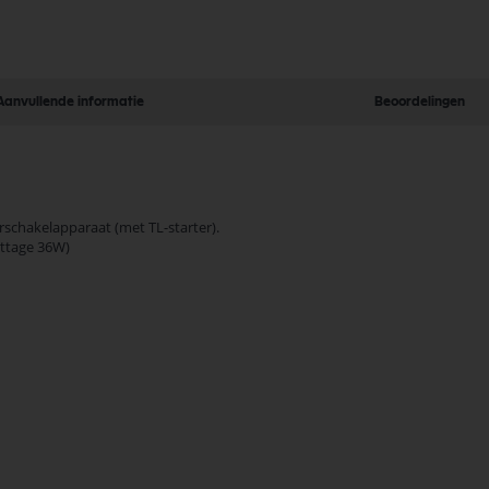
Aanvullende informatie
Beoordelingen
rschakelapparaat (met TL-starter).
attage 36W)