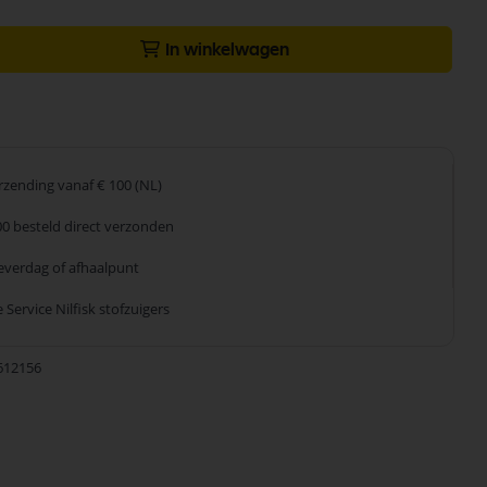
In winkelwagen
erzending
vanaf € 100 (NL)
00 besteld
direct verzonden
leverdag
of afhaalpunt
 Service
Nilfisk stofzuigers
612156