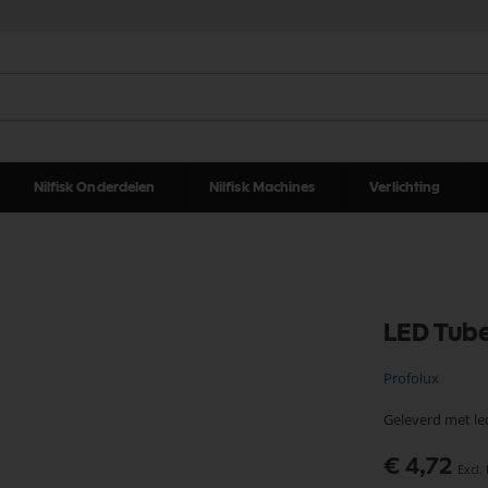
Nilfisk Onderdelen
Nilfisk Machines
Verlichting
LED Tub
Profolux
Geleverd met led
€ 4,72