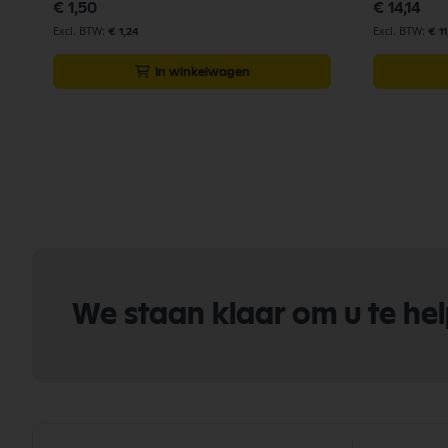
€ 1,50
€ 14,14
€ 1,24
€ 1
In winkelwagen
We staan klaar om u te he