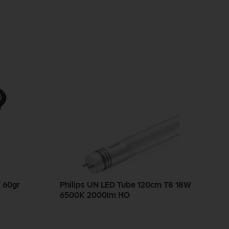
 60gr
Philips UN LED Tube 120cm T8 18W
P
6500K 2000lm HO
T