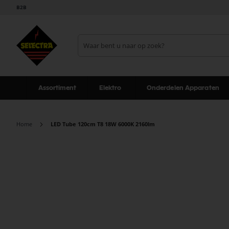
B2B
Assortiment
Elektro
Onderdelen Apparaten
Home
LED Tube 120cm T8 18W 6000K 2160lm
Ga
naar
het
einde
van
de
afbeeldingen-
gallerij