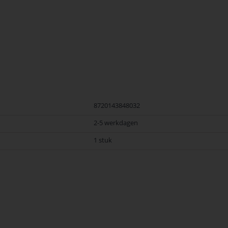
8720143848032
2-5 werkdagen
1 stuk