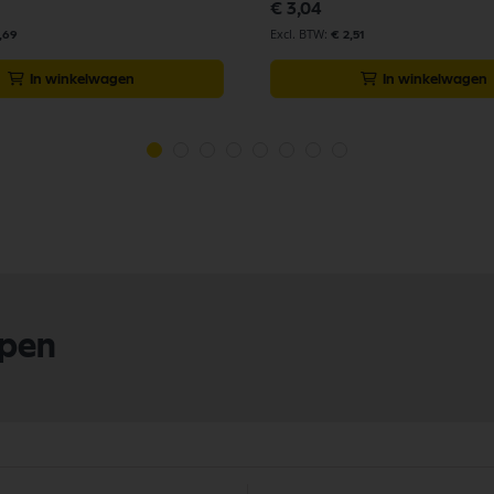
€ 3,04
1,69
€ 2,51
In winkelwagen
In winkelwagen
lpen