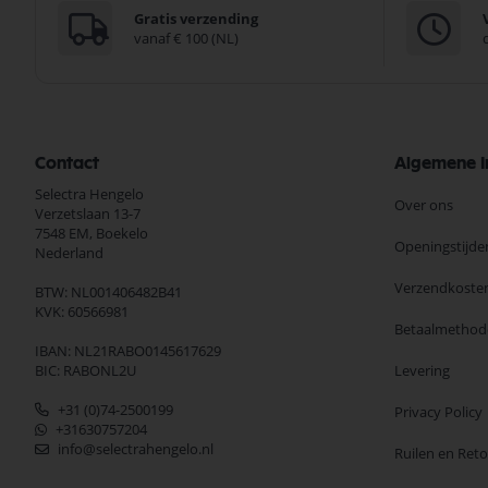
Gratis verzending
vanaf € 100 (NL)
Contact
Algemene I
Selectra Hengelo
Over ons
Verzetslaan 13-7
7548 EM,
Boekelo
Openingstijde
Nederland
Verzendkoste
BTW: NL001406482B41
KVK: 60566981
Betaalmethod
IBAN: NL21RABO0145617629
BIC: RABONL2U
Levering
+31 (0)74-2500199
Privacy Policy
+31630757204
info@selectrahengelo.nl
Ruilen en Ret