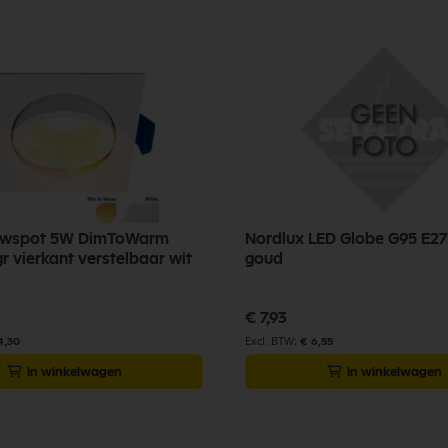
uwspot 5W DimToWarm
Nordlux LED Globe G95 E2
 vierkant verstelbaar wit
goud
€ 7,93
4,30
€ 6,55
In winkelwagen
In winkelwagen