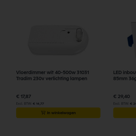
Vloerdimmer wit 40-500w 31031
LED inbo
Tradim 230v verlichting lampen
85mm 36gr
€ 17,87
€ 29,40
€ 14,77
€ 2
In winkelwagen