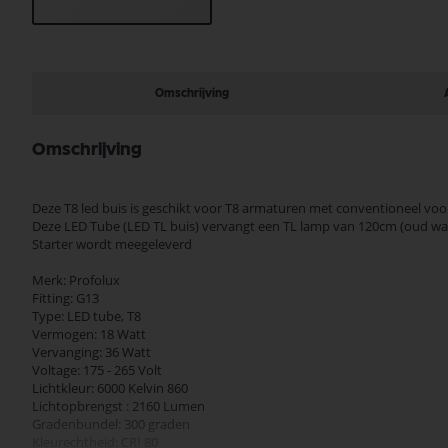
Ga
naar
het
begin
Omschrijving
van
de
afbeeldingen-
Omschrijving
gallerij
Deze T8 led buis is geschikt voor T8 armaturen met conventioneel voo
Deze LED Tube (LED TL buis) vervangt een TL lamp van 120cm (oud w
Starter wordt meegeleverd
Merk: Profolux
Fitting: G13
Type: LED tube, T8
Vermogen: 18 Watt
Vervanging: 36 Watt
Voltage: 175 - 265 Volt
Lichtkleur: 6000 Kelvin 860
Lichtopbrengst : 2160 Lumen
Gradenbundel: 300 graden
Kleurechtheid: CRI 80