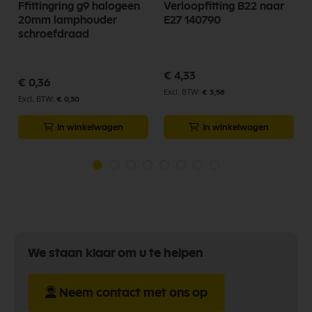
Ffittingring g9 halogeen
Verloopfitting B22 naar
20mm lamphouder
E27 140790
schroefdraad
€ 4,33
€ 0,36
€ 3,58
€ 0,30
In winkelwagen
In winkelwagen
We staan klaar om u te helpen
Neem contact met ons op