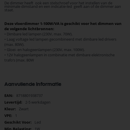
De dimmer heeft ook een stelschroef voor het instellen van de
minimale dimstand en een indicatie-led geeft aan of de dimmer aan
staat.
Deze vloerdimmer 1-100W/VA is geschikt voor het dimmen van
de volgende lichtbronnen:
• Dimbare led lampen (230V, max. 70W).
• Laag voltage led lampen gecombineerd met dimbare led drivers
(max. 80W).
• Gloei- en halogeenlampen (230V, max. 100W).
• 12V halogeenlampen in combinatie met dimbare elektronische
trafoʼs (max. 80W
Aanvullende informatie
Meer
8718801938737
informatie
2-5 werkdagen
Zwart
1
Led
1W