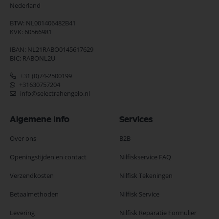
Nederland
BTW: NL001406482B41
KVK: 60566981
IBAN: NL21RABO0145617629
BIC: RABONL2U
+31 (0)74-2500199
+31630757204
info@selectrahengelo.nl
Algemene Info
Services
Over ons
B2B
Openingstijden en contact
Nilfiskservice FAQ
Verzendkosten
Nilfisk Tekeningen
Betaalmethoden
Nilfisk Service
Levering
Nilfisk Reparatie Formulier