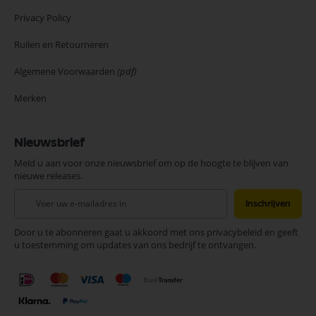
Privacy Policy
Ruilen en Retourneren
Algemene Voorwaarden
(pdf)
Merken
Nieuwsbrief
Meld u aan voor onze nieuwsbrief om op de hoogte te blijven van
nieuwe releases.
Abonneer
Inschrijven
u
op
Door u te abonneren gaat u akkoord met ons privacybeleid en geeft
onze
u toestemming om updates van ons bedrijf te ontvangen.
nieuwsbrief