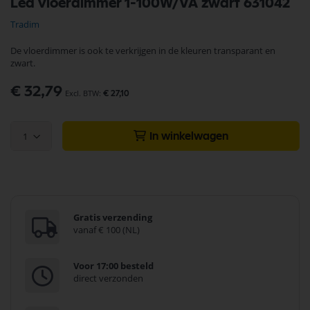
Led vloerdimmer 1-100W/VA zwart 631042
naar
het
Tradim
begin
van
De vloerdimmer is ook te verkrijgen in de kleuren transparant en
de
zwart.
afbeeldingen-
gallerij
€ 32,79
€ 27,10
1
In winkelwagen
Gratis verzending
vanaf € 100 (NL)
Voor 17:00 besteld
direct verzonden