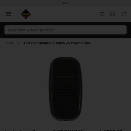
B2B
Wi
Home
Led vloerdimmer 1-100W/VA zwart 631042
Ga
naar
het
einde
van
de
afbeeldingen-
gallerij
Ga